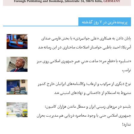
پربیننده‌ترین‌ در ۷ روز گذشته
پایان دادن به همکاری «علی جوانمردی» با بخش فارسی صدای
آمریکا؛ احمد باطبی خواستار اصلاحات ساختاری در این رسانه شد
«تسلیم» یا «قطع سر»؛ ساعت شنیِ عمرِ جمهوری اسلامی روی میز
ترامپ
نوع دیگری از سرکوب و ارعاب؛ وکالتنامه‌های ایرانیان خارج کشور
مشروط به استعلام از دادستانی و نهادهای امنیتی شد
بلبشو در مرزهای زمینی ایران و معطل ماندن هزاران کامیون؛
جمهوری اسلامی حتی با وجود محاصره دریایی هم مدیریت بحران
ندارد!