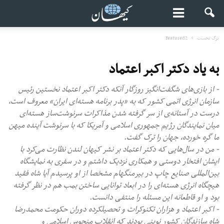
برگ نخست
Featured2
به یاد دکتر اکبر اعتماد
- از بازی‌های شگفت‌انگیز روزگار آنکه دکتر اکبر اعتماد نخستین رئیس
سازمان انرژی اتمی کشور که به «پدر برنامه هسته‌ای ایران» معروف است،
درست در آستانه‌ی از سر گرفته شدن مذاکرات سرنوشت‌ساز هسته‌ای
میان نمایندگان رژیم جمهوری اسلامی و آمریکا که با سرنوشت آینده میهن
ما گره خورده، جهان را ترک گفت.
- من در سال‌هایی که دکتر اعتماد بر نشر کیهان لندن نظارت می‌کرد با
ایشان افتخار دوستی و همکاری نزدیک داشتم و در سفری به نمایشگاه
بین‌المللی صنایع چاپ در بیرمنگهام مشخصا از او پرسیدم آیا شاه فقید
هیچگاه انرژی هسته‌ای را در ابعاد توانایی ساختن بمب هم در نظر گرفته
بود و او قاطعانه این مسئله را منتفی دانست.
- اکبر اعتماد و هزاران تکنوکرات و تحصیلکرده دوران حکومت محمدرضا
شاه سازندگان کشور نوینی بودند که انقلاب منحوس اسلامی و