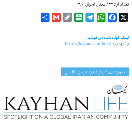
تعداد آرا:
۲۲
/ معدل امتیاز:
۳٫۶
Share
Gmail
Copy
Balatarin
Telegram
WhatsApp
Facebook
X
Link
لینک کوتاه شده این نوشته:
https://kayhan.london/?p=374389
کیهان‌لایف، کیهان لندن به زبان انگلیسی