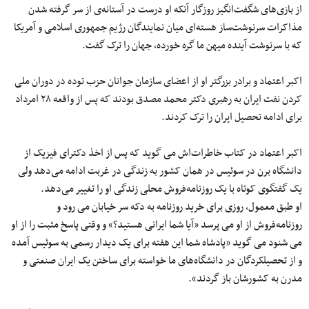
از بازی‌های شگفت‌انگیز روزگار آنکه او درست در آستانه‌ی از سر گرفته شدن
مذاکرات سرنوشت‌ساز هسته‌ای میان نمایندگان رژیم جمهوری اسلامی و آمریکا
که با سرنوشت آینده میهن ما گره خورده، جهان را ترک گفت.
اکبر اعتماد و برادر بزرگتر او از اعضای سازمان جوانان حزب توده در دوران ملی
کردن نفت ایران به رهبری دکتر محمد مصدق بودند که پس از واقعه ۲۸ امرداد
برای ادامه تحصیل ایران را ترک کردند.
اکبر اعتماد در کتاب خاطرات‌اش می گوید که پس از اخذ دکترای فیزیک از
دانشگاه برن در سوئیس در همان کشور به زندگی در غربت ادامه می‌دهد ولی
یک گفتگوی کوتاه با یک روزنامه‌فروش محلی زندگی او را تغییر می‌دهد.
او طبق معمول، روزی برای خرید روزنامه به دکه سر خیابان می رود و
روزنامه‌فروش از او می پرسد «آیا شما ایرانی هستید؟» و وقتی پاسخ مثبت را از او
می شنود می گوید «پادشاه شما این هفته برای یک دیدار رسمی به سوئیس آمده
و از تحصیلکردگان در دانشگاه‌های ما خواسته برای ساختن یک ایران صنعتی و
مدرن به کشورشان باز گردند».