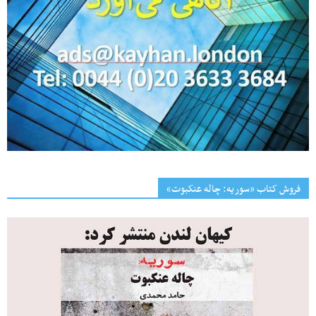
فروش کتاب «سوریه: چاله عنکبوت»