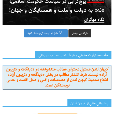
بارگذاری بیشتر
ما را در اینستاگرام دنبال کنید
سلب مسئولیت حقوقی و شرط انتشار مطالب دریافتی
کیهان لندن مسئول محتوای مطالب منتشرشده در «دیدگاه» و «تریبون
آزاد» نیست. شرط انتشار مطالب در بخش «دیدگاه» و «تریبون آزاد»
اطلاع محفوظ کیهان لندن از مشخصات واقعی و محل اقامت و نشانی
نویسندگان است.
پشتیبانی مالی از کیهانِ لندن