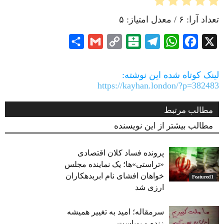
تعداد آرا:
۶
/ معدل امتیاز:
۵
Share
Gmail
Copy
Balatarin
Telegram
WhatsApp
Facebook
X
Link
لینک کوتاه شده این نوشته:
https://kayhan.london/?p=382483
مطالب مرتبط
مطالب بیشتر از این نویسنده
پرونده فساد کلان اقتصادی
«تراستی»ها؛ یک نماینده مجلس
خواهان افشای نام ابربدهکاران
Featured1
ارزی شد
سرمقاله؛ امید به تغییر همیشه
زنده و پویاست