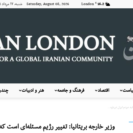
16.2
London
Saturday, August 08, 2026 شنبه, ۱۷ مرداد ۱۴۰۵
C
است
اقتصاد
فرهنگ و جامعه
هنر و ادبیات
چندرس
KayhanLondon
د مردم ایران درباره...
وزیر خارجه بریتانیا: تغییر رژیم مسئله‌ای است که 