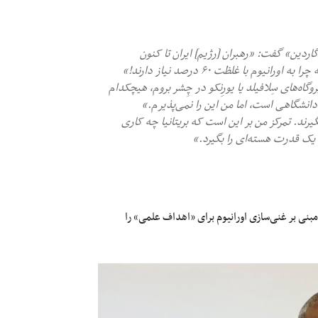
صاحبه با روزنامه «گاردین» گفت: «رهبران [رژيم] ایران تا کنون
وم با غلظت ۶۰ درصد نیاز دارند!»
وگاه‌های سِلافیلد یا یورِنکو در چِشر بروم، هیچکدام
دانشگاهی است، اما من این را نمی‌پذیرم.»
یرند. تمرکز من بر این است که بریتانیا چه کاری
 یک قدرت هسته‌ای را بگیرد.»
بنی بر غنی‌سازی اورانیوم برای «اهداف علمی» را