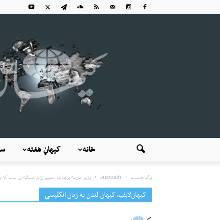
خانه
کیهانِ هفته
سی
برگ نخست
Featured1
وزیر خارجه بریتانیا: تغییر رژیم مسئله‌ای است که بای
کیهان‌لایف، کیهان لندن به زبان انگلیسی