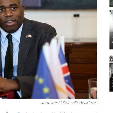
دیوید لمی وزیر خارجه بریتانیا / عکس: رویترز