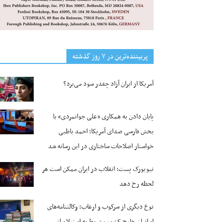
پربیننده‌ترین‌ در ۷ روز گذشته
آمریکا از ایران آزاد چقدر سود می‌برد؟
پایان دادن به همکاری «علی جوانمردی» با
بخش فارسی صدای آمریکا؛ احمد باطبی
خواستار اصلاحات ساختاری در این رسانه شد
نیویورک پست: انقلاب در ایران ممکن است هر
لحظه رخ دهد
نوع دیگری از سرکوب و ارعاب؛ وکالتنامه‌های
ایرانیان خارج کشور مشروط به استعلام از