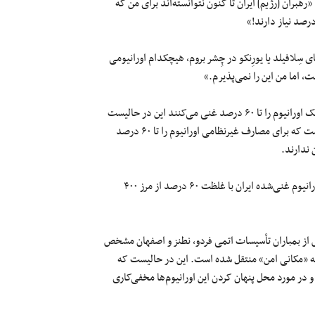
رهبران [رژیم]‌ ایران تا کنون نتوانسته‌اند برای من که
ی سِلافیلد یا یورِنکو در چِشر بروم، هیچکدام اورانیومی
، اما من این را نمی‌پذیرم.»
مقامات جمهوری اسلامی مدعی‌اند برای مصارف پزشکی، علمی و آکادمیک اورانیوم را تا ۶۰ درصد غنی‌‌ می‌کنند این در حالیست
که بر اساس گزارش آژانس بین‌المللی انرژی اتمی هیچ کشوری در دنیا نیست که برای مصارف غیرنظامی اورانیوم را تا ۶۰ درصد
 ندارند.
آژانس بین‌المللی انرژی اتمی در اردیبهشت‌ماه ۱۴۰۴ گزارش داد، ذخایر اورانیوم غنی‌شده ایران با غلظت ۶۰ درصد از مرز ۴۰۰
ی‌شده در ایران پس از بمباران تأسیسات اتمی فردو، نطنز و اصفهان مشخص
به «مکانی امن» منتقل شده است. این در حالیست که
و در مورد محل پنهان کردن این اورانیوم‌ها مخفی‌کاری