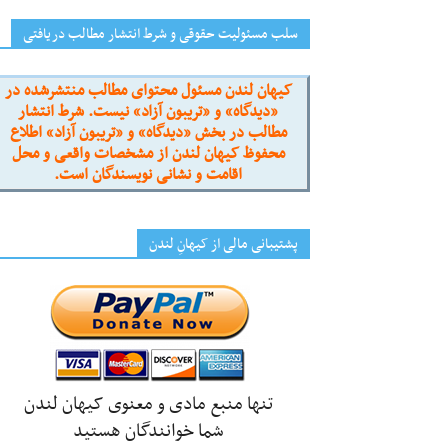
سلب مسئولیت حقوقی و شرط انتشار مطالب دریافتی
کیهان لندن مسئول محتوای مطالب منتشرشده در
«دیدگاه» و «تریبون آزاد» نیست. شرط انتشار
مطالب در بخش «دیدگاه» و «تریبون آزاد» اطلاع
محفوظ کیهان لندن از مشخصات واقعی و محل
اقامت و نشانی نویسندگان است.
پشتیبانی مالی از کیهانِ لندن
تنها منبع مادی و معنوی کیهان لندن
شما خوانندگان هستید