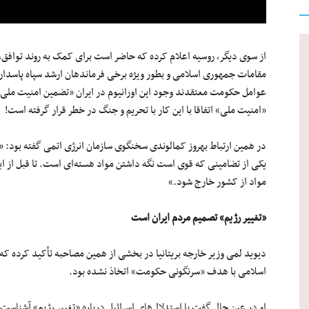
از سوی دیگر، روسیه اعلام کرده که حاضر است برای کمک به روند توافق، «او
مقامات جمهوری اسلامی و بطور ویژه برخی فرماندهان ارشد سپاه پاسداران ا
عوامل حکومت معتقدند وجود این اورانیوم در ایران «تضمین امنیت ملی
«امنیت ملی» اتفاقا با این کار با تحریم و جنگ در خطر قرار گرفته است!
در همین ارتباط بهروز کمالوندی سخنگوی سازمان انرژی اتمی گفته بود: «م
یکی از تضامینی که قوی است نگه داشتن مواد هسته‌ای است. تا قبل از ای
مواد از کشور خارج شود.»
«تغییر رژیم» تصمیم مردم ایران است
دیوید لمی وزیر خارجه بریتانیا در بخشی از همین مصاحبه تأکید کرده ک
اسلامی با هدف «سرنگونی حکومت» اتخاذ نشده بود.
او در عین حال گفت با استدلال‌های اسرائیل درباره «تغییر رژیم» آشناست.