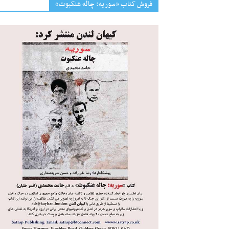
فروش کتاب «سوریه: چاله عنکبوت»