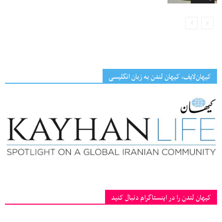
کیهان‌لایف، کیهان لندن به زبان انگلیسی
کیهان لندن را در اینستاگرام دنبال کنید