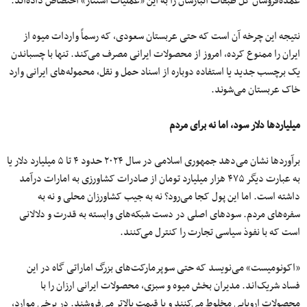
عمده‌فروشان کل طبقات انبارشان را به این «عملیات استتار» اختصاص داده‌اند.
نتیجه این چرخه آن است که حتی عربستان سعودی، که رسماً واردات میوه از
ایران را ممنوع کرده، امروز از محصولات ایرانی مصرف می‌کند. تنها با چسباندن
یک برچسب جدید یا استفاده دوباره از اسناد حمل‌ و نقل، محموله‌های ایرانی وارد
خاک عربستان می‌شوند.
میلیاردها دلار سود، اما نه برای مردم
برآوردها نشان می‌دهد جمهوری اسلامی در سال ۲۰۲۴ حدود ۴ تا ۵ میلیارد دلار یا
به عبارت دیگر ۴۷۵ هزار میلیارد تومان از صادرات کشاورزی به امارات درآمد
داشته است. اما این پول کجا می‌رود؟ نه به جیب کشاورزان محلی و نه به
سفره‌های مردم. سودهای اصلی در دست شبکه‌های وابسته به قدرت و دلالانی
است که با نفوذ سیاسی تجارت را کنترل می‌کنند.
«اکونومیست» می‌نویسد که حتی سوپرمارکت‌های بزرگ اماراتی گاه در این
فساد شریک‌اند. مدیران بخش میوه‌ و سبزی، محصولات ایرانی ارزان را با
محصولات اروپایی مخلوط می‌کنند و با قیمت بالاتر می‌فروشند. در برخی موارد،