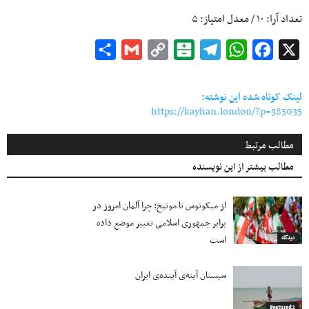
تعداد آرا:
۱۰
/ معدل امتیاز:
۵
Share
Gmail
Copy
Balatarin
Telegram
WhatsApp
Facebook
X
Link
لینک کوتاه شده این نوشته:
https://kayhan.london/?p=385035
مطالب مرتبط
مطالب بیشتر از این نویسنده
از میکونوس تا مونیخ: چرا آلمان امروز در
برابر جمهوری اسلامی تغییر موضع داده
است
دیدگاه
سیستان آینه‌ی آینده‌ی ایران
Featured2