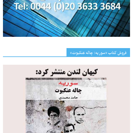
فروش کتاب «سوریه: چاله عنکبوت»