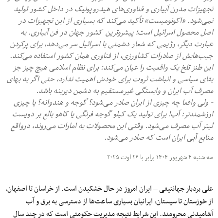
تجهیزات مدرن آبیاری و فناوری‌های هیدروپونیک در داخل کشور تولید
نمی‌شود. «اکونومیست» تأکید می‌کند که بسیاری از این تجهیزات در
اصل محصول اسرائیل است؛ پیشروترین کشور جهان در فن آبیاری. به
عبارت دیگر، رژیمی که شعار دشمنی با اسرائیل سر می‌دهد، برای پرکردن
جیب‌هایش از صادرات کشاورزی، از فناوری همان کشور استفاده می‌کند.
این طنز تلخ یک واقعیت را عیان می‌کند: برای نظام اسلامی هیچ چیز جز
بقای سیاسی و انباشت ثروت برای خودش اهمیت ندارد، حتی اگر به بهای
مصرف آب ایران و وابستگی غیرمستقیم به دشمن دیرینه باشد.
- ولی واقعا چه چیزی از ایران صادر می‌شود؟ گوجه و هندوانه؟ یا چیزی
ارزشمندتر: آب! برای تولید یک کیلو گوجه فرنگی یا کاهو بالغ بر دویست
لیتر آب مصرف می‌شود. وقتی این محصولات به امارات می‌روند، درواقع
منابع آبی ایران است که صادر می‌شود.
سه شنبه ۴ شهریور ۱۴۰۴ برابر با ۲۶ اوت ۲۰۲۵
علی بردبار جهانتیغی – ایران امروز در حال خشکیدن است. از خراسان تا اصفهان،
از خوزستان تا سیستان، ایرانیان بسیاری ساعت‌ها از دسترسی به برق و آب
آشامیدنی محرومند. این شرایط نتیجه مدیریت حکومتی است که در چند سال