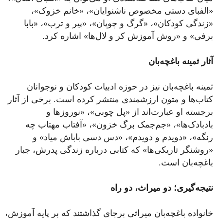
«الفبای دستی مخصوص ناشنوایان»، «خانم خزوک»،
«زندگی کودکان»، «گرگ و چوپان»، «پیر و ترب»، «بابا
برفی» و «روش آموزش کر و لال‌ها» اشاره کرد.
آثار ثمینه باغچه‌بان
ثمینه باغچه‌بان نیز در حوزه ادبیات کودکان و نوجوانان
کتاب‌ها و متون ارزشمندی منتشر کرده است. برخی از آثار
برجسته او عبارت‌اند از «پل چوبی»، «نوروزها و
بادبادک‌ها»، «جم‌جمک برگ خزون»، «آفتاب مهتاب چه
رنگه»، «دویدم و دویدم»، «دس دسی باباش میاد» و
«روشنگر تاریکی‌ها» که کتابی درباره زندگی پدرش، جبار
باغچه‌بان است.
نتیجه‌گیری؛ دو میراث، دو راه
خانواده باغچه‌بان میراثی برجای گذاشتند که بر پایه آموزش،