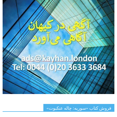
فروش کتاب «سوریه: چاله عنکبوت»