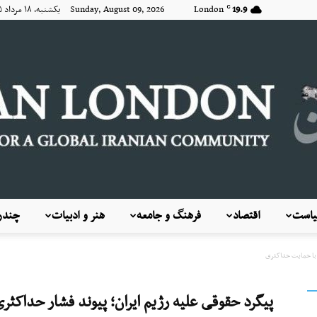
19.9
London
Sunday, August 09, 2026 یکشنبه, ۱۸ مرداد ۱۴۰۵
C
است
اقتصاد
فرهنگ و جامعه
هنر و ادبیات
چندرس
KayhanLondon
ی با حمایت حداکثری
پیگرد حقوقی علیه رژیم ایران؛ پیوند فشار حداکث