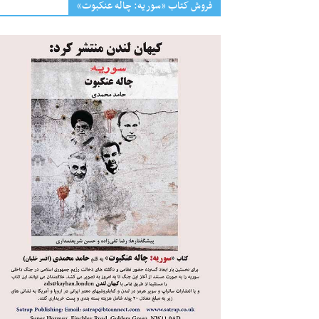
فروش کتاب «سوریه: چاله عنکبوت»