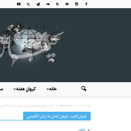
خانه
کیهانِ هفته
سی
برگ نخست
Featured1
پیگرد حقوقی علیه رژیم ایران؛ پیوند فشار حداکثر
کیهان‌لایف، کیهان لندن به زبان انگلیسی