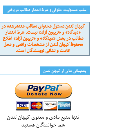
سلب مسئولیت حقوقی و شرط انتشار مطالب دریافتی
کیهان لندن مسئول محتوای مطالب منتشرشده در
«دیدگاه» و «تریبون آزاد» نیست. شرط انتشار
مطالب در بخش «دیدگاه» و «تریبون آزاد» اطلاع
محفوظ کیهان لندن از مشخصات واقعی و محل
اقامت و نشانی نویسندگان است.
پشتیبانی مالی از کیهانِ لندن
تنها منبع مادی و معنوی کیهان لندن
شما خوانندگان هستید