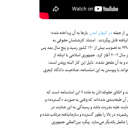
ی از جمله
در کیهان لندن
بارها به آن پرداخته شده:
یافته قابل پیگردند. استناد کارشناسان حقوقی به
«اساسنامه رم» یا «اساسنامه دادگاه بین‌المللی کیفری» است که تابستان ۱۹۹۸ به تصویب بیش از ۱۲۰ کشور رسید و پنج سال بعد پس
از آنکه ده‌ها کشور آن را در مجالس خود به تصویب رساندند، کار خود را از سال ۲۰۰۲ آغاز کرد. جمهوری اسلامی با اینکه از
ه و به آن ملحق نشده. دلیل این کار البته روشن است:
واند با پیوستن به این اساسنامه، صلاحیت دادگاه کیفری
یکی از جرائم تعریف‌شده در ماده ۵ اساسنامه رم، جنایت علیه بشریت است و اتکای حقوقدانان به ماده ۷ این اساسنامه است که
یل آن طبقه‌بندی شده‌اند که وقتی به صورت «گسترده» و
نایت علیه بشریت باشد و رسیدگی به این جنایت در
رده در بالا را بطور گسترده و سازمانیافته مرتکب شده و
 مکمل یکدیگر می‌سازد، پیگرد بین‌المللی جمهوری