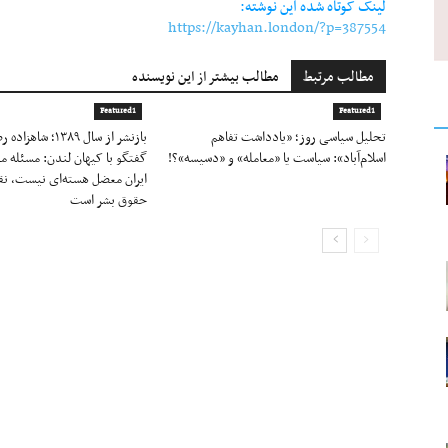
لینک کوتاه شده این نوشته:
https://kayhan.london/?p=387554
مطالب مرتبط
مطالب بیشتر از این نویسنده
Featured1
Featured1
تحلیل سیاسی روز؛ «یادداشت تفاهم
بازنشر از سال ۱۳۸۹؛ 
اسلام‌آباد»: سیاست یا «معامله» و «دسیسه»؟!
گفتگو با کیهان لندن: مسئله 
ایران معضل هسته‌ای نیست، 
حقوق بشر است