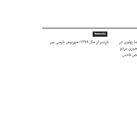
Featured2
شاهزاده رضا پهلوی در
بازنشر از سال ۱۳۷۸؛ شهرنوش پارسی پور
محوری مردم
نقض فاحش