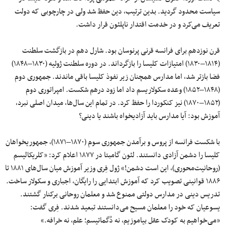
سیاست محدود گردید. بدین‌ ترتیب، دین حفظ شد ولی در چارچوبی که دولت
تعریف می‌کرد و در خدمت اقتدار ناپلئون قرار داشت.
قرن نوزدهم برای فرانسه قرنی پرنوسان بود. شارل دهم در بازگشت سلطنت
(۱۸۱۴–۱۸۳۰) امتیازات کلیسا را بازگرداند. در دوره سلطنت ژوئیه (۱۸۳۰–۱۸۴۸)
فضا بازتر شد، اما مدارس همچنان زیر نفوذ کلیسا باقی ماندند. جمهوری دوم
(۱۸۴۸–۱۸۵۲) وعده سکولاریسم داد اما زود درهم شکست. امپراتوری دوم
(۱۸۵۲–۱۸۷۰) نیز کنکوردا را حفظ کرد. در تمام این سال‌ها، میدان اصلی نبرد،
آموزش بود: آیا مدارس باید آزادیخواه باشند یا دینی؟
با شکست فرانسه از پروس و برآمدن جمهوری سوم (۱۸۷۰–۱۸۷۱)، جمهوریخواهان
کلیسا را دشمن آزادی دانستند. لئون گامبتا در ۱۸۷۷ اعلام کرد: «کلریکالیسم
(روحانیت‌محوری)، این است دشمن!» ژول فِری وزیر آموزش میان سال‌های ۱۸۸۱ تا
۱۸۸۶ قوانینی تصویب کرد که آموزش ابتدایی را رایگان، اجباری و سکولار ساخت.
تدریس دینی در مدارس دولتی ممنوع شد و معلمان روحانی برکنار گشتند.
یسوعیان که خود را معلمان مسیح می‌دانستند تبعید شدند. فِری گفت:
«می‌خواهیم به کودک عقل بیاموزیم، نه دُگماتیسم؛ علم، نه خرافه.»