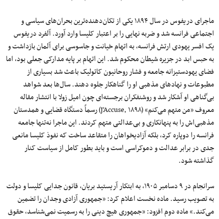
ماجرای دریفوس در سال ۱۸۹۴ یکی از تکان‌دهنده‌ترین بحران‌های سیاسی و
اجتماعی فرانسه شد و ضربه نهایی را بر اعتبار کلیسا وارد آورد. آلفرد دریفوس
یک افسر یهودی ارتش فرانسه، به اتهام خیانت و جاسوسی برای آلمان بازداشت و
به حبس ابد در جزیره شیطان محکوم شد. این اتهام بر پایه مدارکی جعلی بود، اما
فضای یهودستیزانه جامعه و فشار روحانیون کاتولیک باعث شد بسیاری از
مطبوعات و نهادهای مذهبی او را گناهکار جلوه دهند. سال‌ها بعد شواهد
بی‌گناهی او آشکار شد و روشنفکران برجسته‌ای چون امیل زولا با انتشار مقاله
معروف «من متهم می‌کنم» (J’Accuse, ۱۸۹۸) رسماً دستگاه قضایی و همدستان
مذهبی‌اش را به پنهانکاری و بی‌عدالتی متهم کردند. این ماجرا نه‌تنها جامعه
فرانسه را دوپاره کرد، بلکه آزادیخواهان را متقاعد ساخت که نفوذ کلیسا مانعی
جدی در برابر عدالت و دموکراسی است و باید بطور کامل از سیاست کنار
گذاشته شود.
سرانجام در ۹ دسامبر ۱۹۰۵، به ابتکار آریستید بریان، قانون جدایی کلیسا و دولت
به تصویب رسید. ماده نخست اعلام کرد: «جمهوری آزادی وجدان را تضمین
می‌کند.» ماده دوم افزود: «جمهوری هیچ دینی را به رسمیت نمی‌شناسد، حقوق