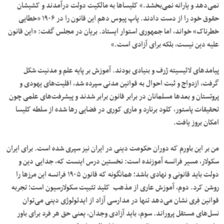
نمی‌دهد و یارانه نمی‌بخشد.» کلیساها به مالکیت دولت درآمدند و کشیشان
حقوق خود را از دست دادند. پاپ پیوس دهم این قانون را در ۱۹۰۶ «خطایی
خطرناک» خواند، اما جمهوری استوار ایستاد. بریان در مجلس گفت: «این قانون
علیه دین نیست، بلکه برای آزادی است.»
پیامدهای لائیسیته ژرف و بنیادی بودند. آموزش بر پایه علم و مدنیت شکل
گرفت، ازدواج و ثبت احوال به قوانین مدنی سپرده شد، اقلیت‌های یهودی و
پروتستان و بعدها مسلمانان در برابر قانون برابر شدند و پیشرفت‌های علمی چون
تحقیقات پاستور، کلود برنارد و ماری کوری در فضایی رها شده از سلطه کلیسا
امکان بروز یافت.
من بر این باورم که دوران حکومت دینی در ایران نیز سپری شده است. برای ایران
سکولار، مسیر فرانسه آموزنده است: نخستین درس اینست که، جدایی دین و
دولت باید قانونی و نهادی باشد؛ همانگونه که قانون ۱۹۰۵ فرانسه این مرزها را
روشن کرد. دوم، آموزش عاری از مذهب کلید تثبیت سکولارسیون است؛ تجربه
قوانین فِری نشان می‌دهد تنها در مدارسی آزاد از ایدئولوژی دینی می‌توان
نسل‌های مستقل پروراند. سوم، باید آزادی وجدان، یعنی حق هر فرد برای باور