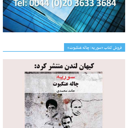
فروش کتاب «سوریه: چاله عنکبوت»