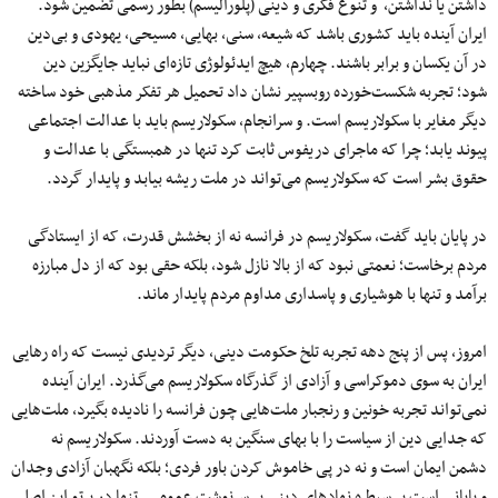
داشتن یا نداشتن، و تنوع فکری و دینی (پلورالیسم) بطور رسمی تضمین شود.
ایران آینده باید کشوری باشد که شیعه، سنی، بهایی، مسیحی، یهودی و بی‌دین
در آن یکسان و برابر باشند. چهارم، هیچ ایدئولوژی تازه‌ای نباید جایگزین دین
شود؛ تجربه شکست‌خورده روبسپیر نشان داد تحمیل هر تفکر مذهبی خود ساخته
دیگر مغایر با سکولاریسم است. و سرانجام، سکولاریسم باید با عدالت اجتماعی
پیوند یابد؛ چرا که ماجرای دریفوس ثابت کرد تنها در همبستگی با عدالت و
حقوق بشر است که سکولاریسم می‌تواند در ملت ریشه‌ بیابد و پایدار گردد.
در پایان باید گفت، سکولاریسم در فرانسه نه از بخشش قدرت، که از ایستادگی
مردم برخاست؛ نعمتی نبود که از بالا نازل شود، بلکه حقی بود که از دل مبارزه
برآمد و تنها با هوشیاری و پاسداری مداوم مردم پایدار ماند.
امروز، پس از پنج دهه تجربه تلخ حکومت دینی، دیگر تردیدی نیست که راه رهایی
ایران به سوی دموکراسی و آزادی از گذرگاه سکولاریسم می‌گذرد. ایران آینده
نمی‌تواند تجربه خونین و رنجبار ملت‌هایی چون فرانسه را نادیده بگیرد، ملت‌هایی
که جدایی دین از سیاست را با بهای سنگین به‌ دست آوردند. سکولاریسم نه
دشمن ایمان است و نه در پی خاموش کردن باور فردی؛ بلکه نگهبان آزادی وجدان
و پایانی است بر سیطره نهادهای دینی بر سرنوشت عمومی. تنها در پرتو این اصل