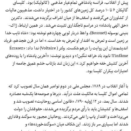
پیش از انقلاب، فرانسه پادشاهی تمام‌عیار مذهبی (کاتولیک) بود. کلیسای
گالیکان ۶ تا ۱۰ درصد کل زمین‌های کشور را در اختیار داشت، مذهبیون مالیات
از کشاورزان می‌گرفتند و اسقف‌ها از میان اشراف برگزیده می‌شدند. دکترین
«حق الهی پادشاه» در مراسم تاجگذاری تثبیت می‌شد. در همین ارتباط، ژاک-
بنینی بوسوئه (Bossuet)، واعظ دربار لویی چهاردهم نوشته بود: «شاه نایب خدا
بر زمین است و تعرض به اقتدار او تعرض به خداست.» اما در قرن هجدهم، فریاد
اندیشمندان این روایت را درهم شکست. ولتر ( Voltaire) ندا داد: «Écrasez
l’infâme! نابود باد خرافه ننگین!» و دیدِرو نوشت: «آخرین پادشاه را با روده‌های
آخرین کشیش خفه خواهیم کرد.» این زبان تند بازتاب خشم عمیق جامعه از
امتیازات بیکران کلیسا بود.
با آغاز انقلاب در ۱۷۸۹، مجلس ملی در دوم نوامبر همان سال تصویب کرد که
تمامی اموال کلیسا به مالکیت ملت درآید. دیرها و صومعه‌ها یک‌شبه مصادره
شدند. سال بعد، در ۱۲ ژوئیه ۱۷۹۰، «قانون اساسی روحانیت» تصویب شد و
اسقف‌ها و کشیشان باید با رأی مردم برگزیده می‌شدند، حقوقشان را دولت
می‌پرداخت و اقتدار پاپ را نفی می‌کردند. روحانیان مجبور به سوگند وفاداری
شدند اما بسیاری سر باز زدند. این شکاف میان «سوگندخورده‌ها» و