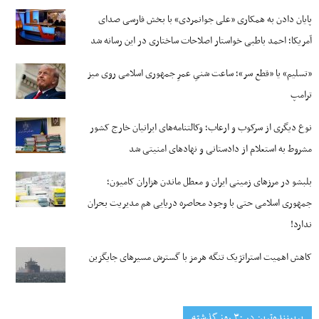
پایان دادن به همکاری «علی جوانمردی» با بخش فارسی صدای
آمریکا؛ احمد باطبی خواستار اصلاحات ساختاری در این رسانه شد
«تسلیم» یا «قطع سر»؛ ساعت شنیِ عمرِ جمهوری اسلامی روی میز
ترامپ
نوع دیگری از سرکوب و ارعاب؛ وکالتنامه‌های ایرانیان خارج کشور
مشروط به استعلام از دادستانی و نهادهای امنیتی شد
بلبشو در مرزهای زمینی ایران و معطل ماندن هزاران کامیون؛
جمهوری اسلامی حتی با وجود محاصره دریایی هم مدیریت بحران
ندارد!
کاهش اهمیت استراتژیک تنگه‌ هرمز با گسترش مسیرهای جایگزین
پربیننده‌ترین‌ در ۳۰ روز گذشته