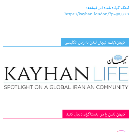
لینک کوتاه شده این نوشته:
https://kayhan.london/?p=387720
کیهان‌لایف، کیهان لندن به زبان انگلیسی
کیهان لندن را در اینستاگرام دنبال کنید