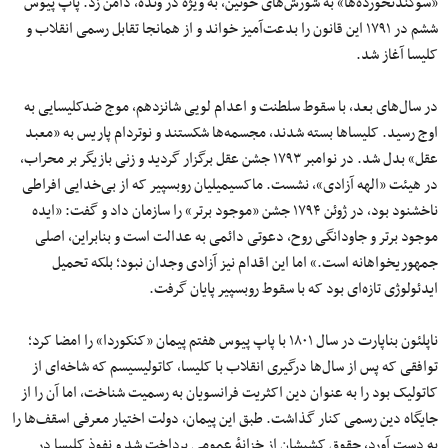
«سوگندنخورده‌ها» به شورش‌های خونین، به‌ ویژه در ونده، دامن زد. پاپ پیوس
ششم در ۱۷۹۱ این قانون را بدعت‌آمیز خواند و از همانجا تقابل رسمی انقلاب و
کلیسا آغاز شد.
در سال‌های بعد، با سقوط سلطنت و اعدام لویی شانزدهم، موج ضدکلیسایی به
اوج رسید. کلیساها بسته شدند، مجسمه‌ها شکستند و نوتردام پاریس به «معبد
عقل» بدل شد. در نوامبر ۱۷۹۳ جشن عقل برگزار گردید و زنی بازیگر بر محراب،
در هیئت «الهه آزادی»، نشست. ماکسیمیلیان
روبسپیر که از بی‌خدایی افراطی
ناخشنود بود، در ژوئن ۱۷۹۴ جشن «موجود برتر» را سازمان داد و گفت: «ایده
موجود برتر و جاودانگی روح، دعوتی دائمی به عدالت است و بنابراین، اصلی
جمهوریخواهانه است.» اما این اقدام نیز آزادی وجدان نبود؛ بلکه تحمیل
ایدئولوژی تازه‌ای بود که با سقوط روبسپیر پایان گرفت.
ناپلئون بناپارت در سال ۱۸۰۱ با پاپ پیوس هفتم پیمان «کنکوردا» را امضا کرد؛
توافقی که پس از سال‌ها درگیری انقلاب با کلیسا، کاتولیسیسم که شاخه‌ای از
کاتولیک بود را به‌ عنوان دین اکثریت فرانسویان به رسمیت شناخت، اما آن را از
جایگاه دین رسمی کنار گذاشت. طبق این پیمان، دولت اختیار معرفی اسقف‌ها را
به‌ دست آورد، حقوق کشیشان از خزانهٔ عمومی پرداخت شد و نفوذ کلیسا در