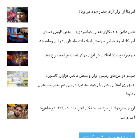
آمریکا از ایران آزاد چقدر سود می‌برد؟
پایان دادن به همکاری «علی جوانمردی» با بخش فارسی صدای
آمریکا؛ احمد باطبی خواستار اصلاحات ساختاری در این رسانه شد
نیویورک پست: انقلاب در ایران ممکن است هر لحظه رخ دهد
بلبشو در مرزهای زمینی ایران و معطل ماندن هزاران کامیون؛
جمهوری اسلامی حتی با وجود محاصره دریایی هم مدیریت بحران
ندارد!
آروین خیرخواه، از بازداشت‌شدگان اعتراضات دی۴۰۴، در شاهرود
اعدام شد
پربیننده‌ترین‌ در ۳۰ روز گذشته