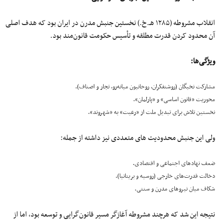
انقلاب مشروطه (۱۲۸۵ هـ.خ.) نخستین جنبش مدرن در ایران بود که هدف اصلی
آن محدود کردن قدرت مطلقه و تأسیس حکومت قانون‌مند بود.
ویژگی‌ها:
مشارکت نخبگان (روشنفکران، روحانیون میانه‌رو، تجار و اصناف).
محوریت «قانون اساسی» و «پارلمان».
نخستین تلاش برای تبدیل ملت از «رعیت» به «شهروند».
ولی این جنبش محدودیت‌ های متعددی نیز داشته از جمله:
ضعف نهادهای اجتماعی و اقتصادی.
دخالت قدرت‌های خارجی (روسیه و بریتانیا).
شکاف میان نیروهای مدرن و سنتی.
نتیجه این شد که هرچند مشروطه آغازگر مسیر قانون‌گرایی و توسعه بود، اما از