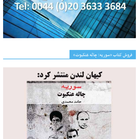
فروش کتاب «سوریه: چاله عنکبوت»