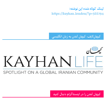
لینک کوتاه شده این نوشته:
https://kayhan.london/?p=388294
کیهان‌لایف، کیهان لندن به زبان انگلیسی
کیهان لندن را در اینستاگرام دنبال کنید