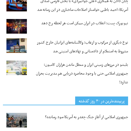
پایان دادن به همکاری «علی جوانمردی» با بخش فارسی صدای
آمریکا؛ احمد باطبی خواستار اصلاحات ساختاری در این رسانه شد
نیویورک پست: انقلاب در ایران ممکن است هر لحظه رخ دهد
نوع دیگری از سرکوب و ارعاب؛ وکالتنامه‌های ایرانیان خارج کشور
مشروط به استعلام از دادستانی و نهادهای امنیتی شد
بلبشو در مرزهای زمینی ایران و معطل ماندن هزاران کامیون؛
جمهوری اسلامی حتی با وجود محاصره دریایی هم مدیریت بحران
ندارد!
پربیننده‌ترین‌ در ۳۰ روز گذشته
جمهوری اسلامی از آغاز جنگ چقدر به آمریکا سود رسانده؟