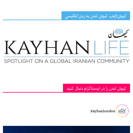
کیهان‌لایف، کیهان لندن به زبان انگلیسی
کیهان لندن را در اینستاگرام دنبال کنید
kayhanlondon