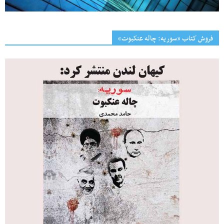
فروش کتاب «سوریه: چاله عنکبوت»