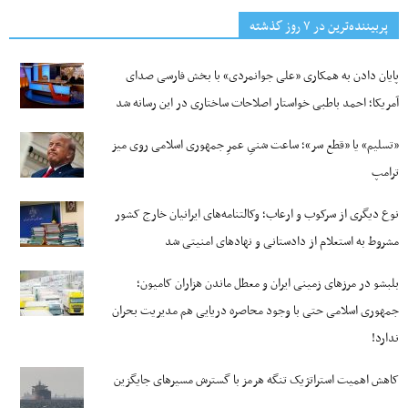
پربیننده‌ترین‌ در ۷ روز گذشته
پایان دادن به همکاری «علی جوانمردی» با بخش فارسی صدای
آمریکا؛ احمد باطبی خواستار اصلاحات ساختاری در این رسانه شد
«تسلیم» یا «قطع سر»؛ ساعت شنیِ عمرِ جمهوری اسلامی روی میز
ترامپ
نوع دیگری از سرکوب و ارعاب؛ وکالتنامه‌های ایرانیان خارج کشور
مشروط به استعلام از دادستانی و نهادهای امنیتی شد
بلبشو در مرزهای زمینی ایران و معطل ماندن هزاران کامیون؛
جمهوری اسلامی حتی با وجود محاصره دریایی هم مدیریت بحران
ندارد!
کاهش اهمیت استراتژیک تنگه‌ هرمز با گسترش مسیرهای جایگزین