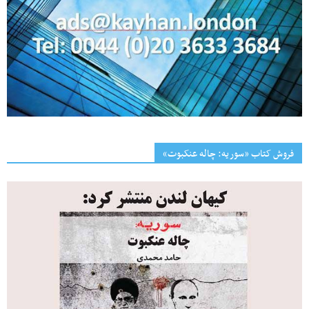
فروش کتاب «سوریه: چاله عنکبوت»