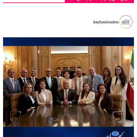
kayhanlondon