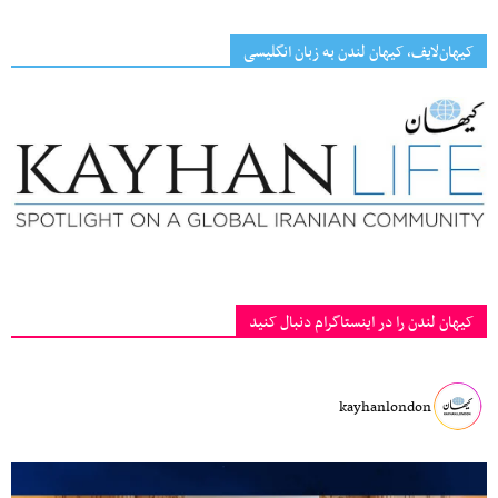
کیهان‌لایف، کیهان لندن به زبان انگلیسی
کیهان لندن را در اینستاگرام دنبال کنید
kayhanlondon