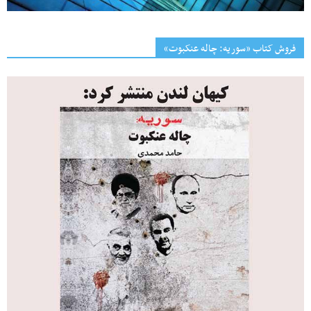
فروش کتاب «سوریه: چاله عنکبوت»