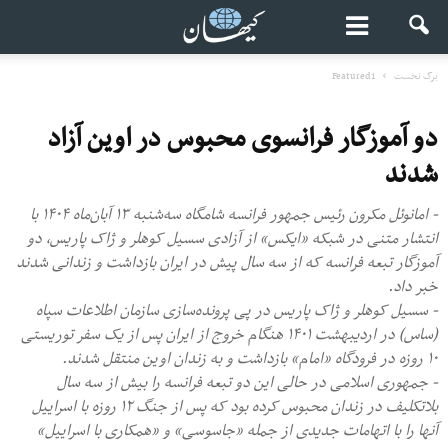
برگ نخست
Featured1
دو آموزگار فرانسوی محبوس در اوین آزاد
شدند
- امانوئل مکرون رئیس جمهور فرانسه شامگاه سه‌‌شنبه ۱۳ آبان‌ماه ۱۴۰۴ با
انتشار متنی در شبکه «ایکس» از آزادی سسیل کوهلر و ژاک پاریس، دو
آموزگار تبعه فرانسه که از سه سال پیش در ایران بازداشت و‌ زندانی شدند
خبر داد.
- سسیل کوهلر و ژاک پاریس در پی پرونده‌سازی سازمان اطلاعات سپاه
(ساس) در اردیبهشت ۱۴۰۱ هنگام خروج از ایران پس از یک سفر توریستی
۱۰ روزه در فرودگاه «امام» بازداشت و به زندان اوین منتقل شدند.
- جمهوری اسلامی در حالی این دو تبعه فرانسه را بیش از سه سال
بلاتکلیف در زندان محبوس کرده بود که پس از جنگ ۱۲ روزه با اسراییل
آنها را با اتهامات جدیدی از جمله «جاسوسی» و «همکاری با اسراییل»