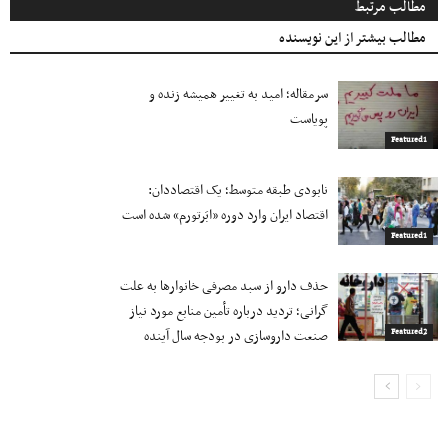
مطالب مرتبط
مطالب بیشتر از این نویسنده
سرمقاله؛ امید به تغییر همیشه زنده و
پویاست
Featured1
نابودی طبقه متوسط؛ یک اقتصاددان:
اقتصاد ایران وارد دوره «ابَرتورم» شده‌ است
Featured1
حذف دارو از سبد مصرفی خانوارها به‌ علت
گرانی؛ تردید درباره تأمین منابع مورد نیاز
صنعت داروسازی در بودجه سال آینده
Featured2