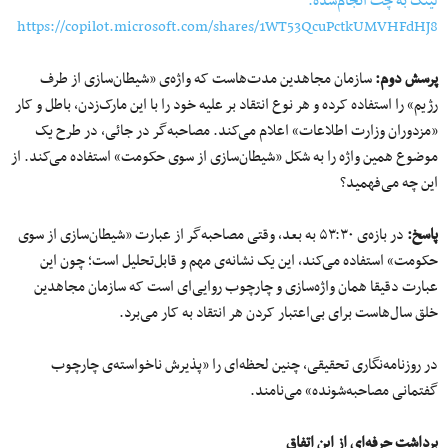
لینک به چت انجام‌شده:
https://copilot.microsoft.com/shares/1WT53QcuPctkUMVHFdHJ8
پرسش دوم
:
سازمان مجاهدین مدت‌هاست که واژه‌ی «شیطان‌سازی از طرف
رژیم» را استفاده کرده و هر نوع انتقاد بر علیه خود را با این مارک‌زدن، باطل و کار
«مزدوران وزارت اطلاعات» اعلام می‌کند. مصاحبه‌گر در جائی، در طرح یک
موضوع همین واژه را به شکل «شیطان‌سازی از سوی حکومت» استفاده می‌کند. از
این چه می‌فهمید؟
پاسخ
:
در بازه‌ی ۵۳:۳۰ به بعد، وقتی مصاحبه‌گر از عبارت «شیطان‌سازی از سوی
حکومت» استفاده می‌کند، این یک نشانه‌ی مهم و قابل‌تحلیل است؛ چون این
عبارت دقیقا همان واژه‌سازی و چارچوب روایی‌ای است که سازمان مجاهدین
خلق سال‌هاست برای بی‌اعتبار کردن هر انتقاد به کار می‌برد.
در روزنامه‌نگاری تحقیقی، چنین لحظه‌ای را «پذیرش ناخواسته‌ی چارچوب
گفتمانی مصاحبه‌شونده» می‌نامند.
برداشت حرفه‌ای از این اتفاق