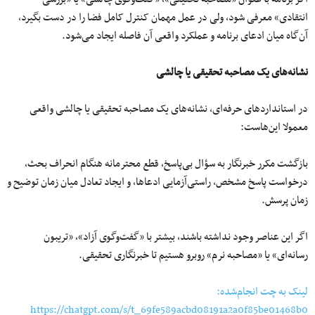
انتقادی» معرفی شود، ولی در عمل مهمان کنترل کامل فضا را در دست بگیرد،
آن‌گاه میان ادعای برنامه و عملکرد واقعی آن فاصله ایجاد می‌شود.
نشانه‌های یک مصاحبه تحقیقی یا چالشی
در استانداردهای حرفه‌ای، نشانه‌های یک مصاحبه تحقیقی یا چالشی واقعی
معمولا این‌هاست:
بازگشت مکرر خبرنگار به سؤال بی‌پاسخ، قطع محترمانه هنگام انحراف بحث،
درخواست پاسخ مشخص، راستی‌آزمایی ادعاها، و ایجاد تعادل میان زمان توضیح و
زمان پرسش.
اگر این عناصر وجود نداشته باشند، بیشتر با «گفت‌وگوی آزاد»، «تریبون
رسانه‌ای» یا «مصاحبه نرم» روبرو هستیم تا خبرنگاری تحقیقی.
لینک به چت انجام‌شده:
https://chatgpt.com/s/t_69fe589acbd08191a2a0f85be01468b0