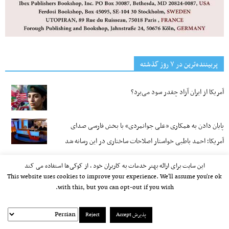
پربیننده‌ترین‌ در ۷ روز گذشته
آمریکا از ایران آزاد چقدر سود می‌برد؟
پایان دادن به همکاری «علی جوانمردی» با بخش فارسی صدای
آمریکا؛ احمد باطبی خواستار اصلاحات ساختاری در این رسانه شد
نیویورک پست: انقلاب در ایران ممکن است هر لحظه رخ دهد
این سایت برای ارائه بهتر خدمات به کاربران خود ، از کوکی‌ها استفاده می کند
This website uses cookies to improve your experience. We'll assume you're ok
with this, but you can opt-out if you wish.
«تسلیم» یا «قطع سر»؛ ساعت شنیِ عمرِ جمهوری اسلامی روی میز
ترامپ
پذیرش Accept
Reject