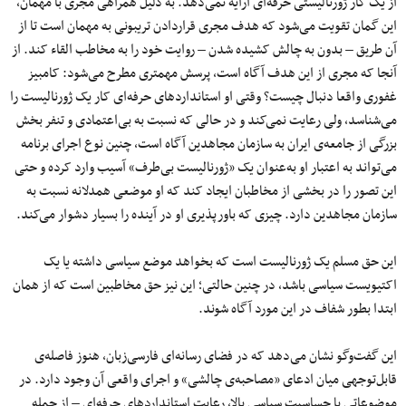
از یک کار ژورنالیستی حرفه‌ای ارایه نمی‌دهد. به دلیل همراهی مجری با مهمان،
این گمان تقویت می‌شود که هدف مجری قرار‌دادن تریبونی به مهمان است تا از
آن طریق – بدون به چالش کشیده‌ شدن – روایت خود را به مخاطب القاء کند. از
آنجا که مجری از این هدف آگاه است، پرسش مهمتری مطرح می‌شود: کامبیز
غفوری واقعا دنبال چیست؟ وقتی او استانداردهای حرفه‌ای کار یک ژورنالیست را
می‌شناسد، ولی رعایت نمی‌کند و در حالی که نسبت به بی‌اعتمادی و تنفر بخش
بزرگی از جامعه‌ی ایران به سازمان مجاهدین آگاه است، چنین نوع اجرای برنامه
می‌تواند به اعتبار او به‌عنوان یک «ژورنالیست بی‌طرف» آسیب وارد کرده و حتی
این تصور را در بخشی از مخاطبان ایجاد کند که او موضعی همدلانه نسبت به
سازمان مجاهدین دارد. چیزی که باورپذیری او در آینده را بسیار دشوار می‌کند.
این حق مسلم یک ژورنالیست است که بخواهد موضع سیاسی داشته یا یک
اکتیویست سیاسی باشد، در چنین حالتی؛ این نیز حق مخاطبین است که از همان
ابتدا بطور شفاف در این مورد آگاه شوند.
این گفت‌وگو نشان می‌دهد که در فضای رسانه‌ای فارسی‌زبان، هنوز فاصله‌ی
قابل‌توجهی میان ادعای «مصاحبه‌ی چالشی» و اجرای واقعی آن وجود دارد. در
موضوعاتی با حساسیت سیاسی بالا، رعایت استانداردهای حرفه‌ای – از جمله