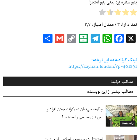
پنج ستاره زرد یعنی پنج امتیاز!
تعداد آرا:
۳
/ معدل امتیاز:
۳٫۷
Share
Gmail
Copy
Balatarin
Telegram
WhatsApp
Facebook
X
Link
لینک کوتاه شده این نوشته:
https://kayhan.london/?p=401891
مطالب مرتبط
مطالب بیشتر از این نویسنده
چگونه می‌توان دموکرات بودن افراد و
نیروهای سیاسی را سنجید؟
Featured2
استقلال در جمهوری اسلامی از حرف تا