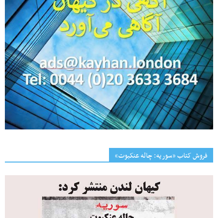
فروش کتاب «سوریه: چاله عنکبوت»