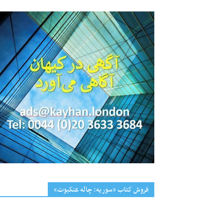
فروش کتاب «سوریه: چاله عنکبوت»