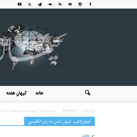
خانه
کیهانِ هفته
برگ نخست
Featured1
«پوشش هوایی»: ضرورت پشتیبانی راهبردی از خیز
کیهان‌لایف، کیهان لندن به زبان انگلیسی