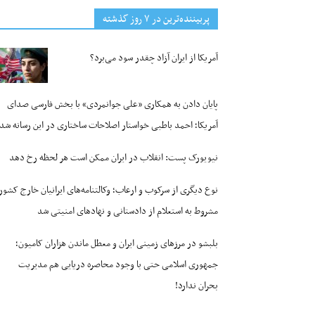
پربیننده‌ترین‌ در ۷ روز گذشته
آمریکا از ایران آزاد چقدر سود می‌برد؟
پایان دادن به همکاری «علی جوانمردی» با بخش فارسی صدای
آمریکا؛ احمد باطبی خواستار اصلاحات ساختاری در این رسانه شد
نیویورک پست: انقلاب در ایران ممکن است هر لحظه رخ دهد
نوع دیگری از سرکوب و ارعاب؛ وکالتنامه‌های ایرانیان خارج کشور
مشروط به استعلام از دادستانی و نهادهای امنیتی شد
بلبشو در مرزهای زمینی ایران و معطل ماندن هزاران کامیون؛
جمهوری اسلامی حتی با وجود محاصره دریایی هم مدیریت
بحران ندارد!