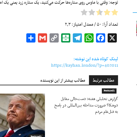
توجه: وقتی با ماوس روی ستاره‌ها حرکت می‌کنید، یک ستاره زرد یعنی یک امتیا
تعداد آرا:
۵۰
/ معدل امتیاز:
۲٫۳
Share
Gmail
Copy
Balatarin
Telegram
WhatsApp
Facebook
X
Link
لینک کوتاه شده این نوشته:
https://kayhan.london/?p=402011
مطالب مرتبط
مطالب بیشتر از این نویسنده
Featured1
گزارش تحلیلی هفته؛ دست‌خالی مقابل
دوشکا؟ ضرورت مداخله بین‌المللی در پاسخ
به قتل‌عام مردم
Featured1