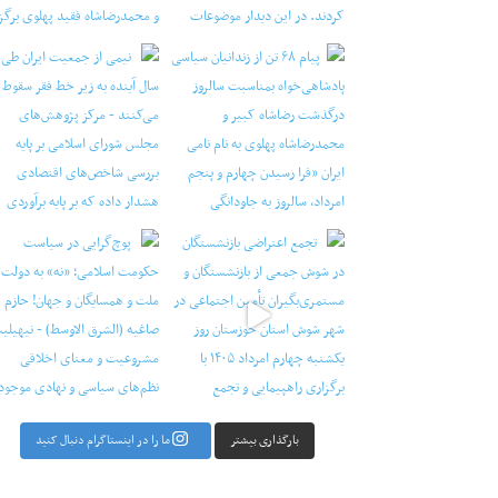
‏‏‏ ‏‏ ‏ نیمی از جمعیت ایران طی دو سال آینده به ز
راضی بازنشستگان در شوش جمعی از
‏‏‏ ‏‏ ‏ پوچ‌گرایی در سیاست حکومت اسلامی؛ «نه» به
بارگذاری بیشتر
ما را در اینستاگرام دنبال کنید