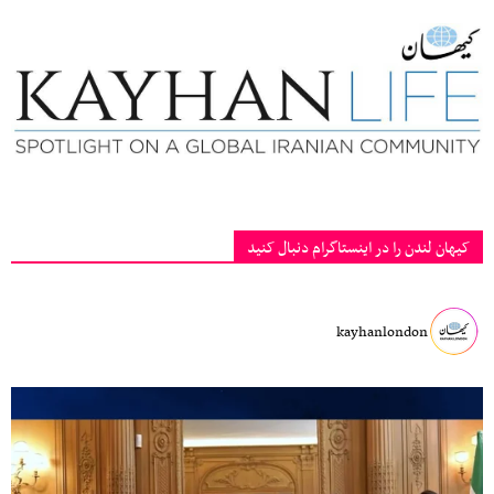
کیهان لندن را در اینستاگرام دنبال کنید
kayhanlondon