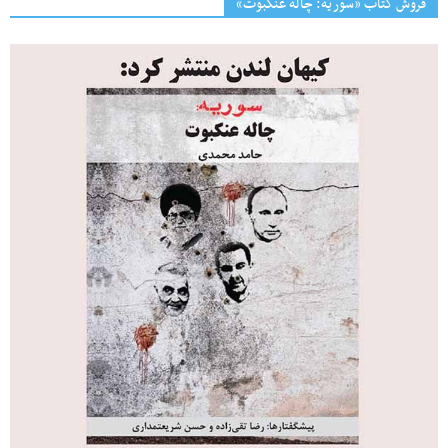
فروش کتاب «سوریه: چاله عنکبوت»