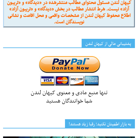
کیهان لندن مسئول محتوای مطالب منتشرشده در «دیدگاه» و «تریبون
آزاد» نیست. شرط انتشار مطالب در بخش «دیدگاه» و «تریبون آزاد»
اطلاع محفوظ کیهان لندن از مشخصات واقعی و محل اقامت و نشانی
نویسندگان است.
پشتیبانی مالی از کیهانِ لندن
تنها منبع مادی و معنوی کیهان لندن
شما خوانندگان هستید
به بازار اطمینان نکنید؛ رقبا زیاد هستند!