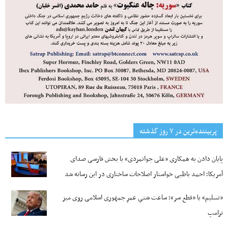
پربیننده‌ترین‌ در ۷ روز گذشته
پایان دادن به همکاری «علی جوانمردی» با بخش فارسی صدای
آمریکا؛ احمد باطبی خواستار اصلاحات ساختاری در این رسانه شد
«تسلیم» یا «قطع سر»؛ ساعت شنیِ عمرِ جمهوری اسلامی روی میز
ترامپ