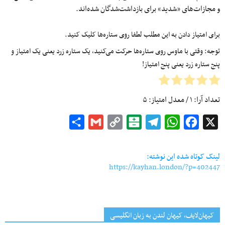
و مجازات‌های «شدید» برای بازداشت‌شدگان شده‌اند.
برای امتیاز دادن به این مطلب لطفا روی ستاره‌ها کلیک کنید.
توجه: وقتی با ماوس روی ستاره‌ها حرکت می‌کنید، یک ستاره زرد یعنی یک امتیاز و
پنج ستاره زرد یعنی پنج امتیاز!
تعداد آرا:
۱
/ معدل امتیاز:
۵
Share
Gmail
Copy
Balatarin
Telegram
WhatsApp
Facebook
X
Link
لینک کوتاه شده این نوشته:
https://kayhan.london/?p=402447
کیهان‌لایف، کیهان لندن به زبان انگلیسی