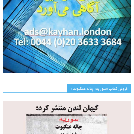
فروش کتاب «سوریه: چاله عنکبوت»