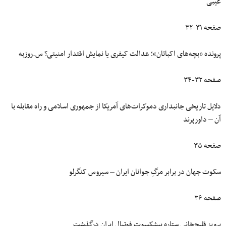
غیبی
صفحه ۳۱-۳۲
پرونده «بچه‌های اکباتان»؛ عدالت کیفری یا نمایش اقتدار امنیتی؟ س.روزبه
صفحه ۳۲-۳۴
دلایل تاریخی جانبداری دموکرات‌های آمریکا از جمهوری اسلامی و راه مقابله با
آن – داورپرند
صفحه ۳۵
سکوت جهان در برابر مرگِ جوانان ایران – سیروس کنگرلو
صفحه ۳۶
پرویز قلیچ‌خانی ستاره پیشکسوت فوتبال ایران درگذشت