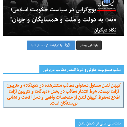
بارگذاری بیشتر
ما را در اینستاگرام دنبال کنید
سلب مسئولیت حقوقی و شرط انتشار مطالب دریافتی
کیهان لندن مسئول محتوای مطالب منتشرشده در «دیدگاه» و «تریبون
آزاد» نیست. شرط انتشار مطالب در بخش «دیدگاه» و «تریبون آزاد»
اطلاع محفوظ کیهان لندن از مشخصات واقعی و محل اقامت و نشانی
نویسندگان است.
پشتیبانی مالی از کیهانِ لندن