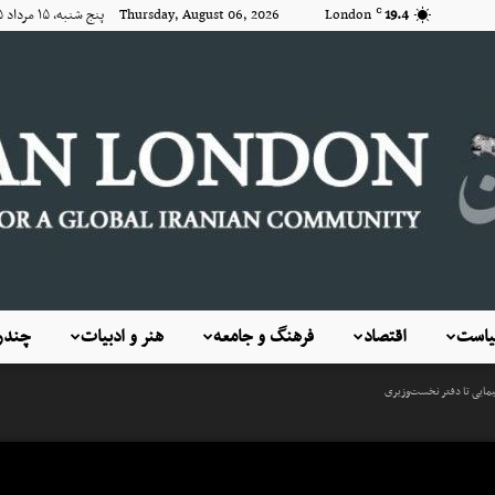
19.4
London
Thursday, August 06, 2026 پنج شنبه, ۱۵ مرداد ۱۴۰۵
C
است
اقتصاد
فرهنگ و جامعه
هنر و ادبیات
چندرس
KayhanLondon
یمایی تا دفتر نخست‌وزیری