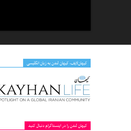
کیهان‌لایف، کیهان لندن به زبان انگلیسی
کیهان لندن را در اینستاگرام دنبال کنید