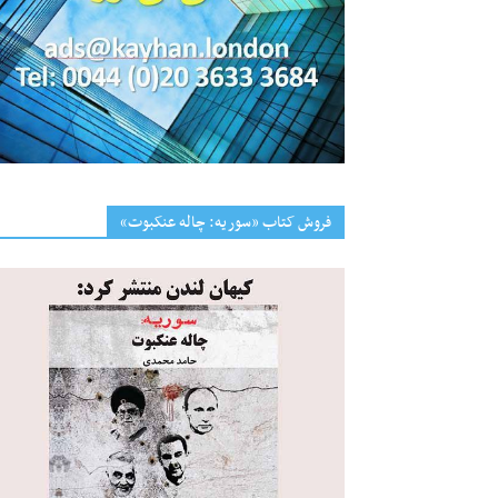
فروش کتاب «سوریه: چاله عنکبوت»