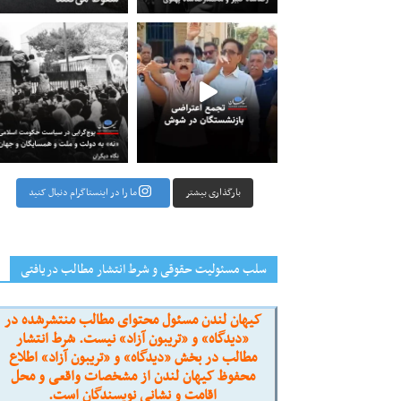
راضی بازنشستگان در شوش جمعی از
‏‏‏ ‏‏ ‏ پوچ‌گرایی در سیاست حکومت اسلامی؛ «نه» به
بارگذاری بیشتر
ما را در اینستاگرام دنبال کنید
سلب مسئولیت حقوقی و شرط انتشار مطالب دریافتی
کیهان لندن مسئول محتوای مطالب منتشرشده در
«دیدگاه» و «تریبون آزاد» نیست. شرط انتشار
مطالب در بخش «دیدگاه» و «تریبون آزاد» اطلاع
محفوظ کیهان لندن از مشخصات واقعی و محل
اقامت و نشانی نویسندگان است.