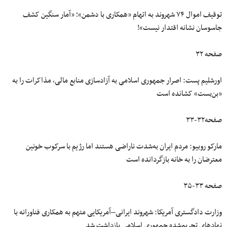
توقیف اموال ۷۴ شهروند به اتهام «همکاری با دشمن»؛ «آمار سنگین کشف
جاسوسان نشانه اقتدار نیست»!
صفحه ۳۲
اورشلیم پست: اصرار جمهوری اسلامی به آزادسازی منابع مالی، مذاکرات را به
«بن‌بست» کشانده است
صفحه۳۲-۳۳
مارکو روبیو: مردم ایران به‌شدت ناراضی هستند اما رژیم با سرکوب خونین
معترضان را به خانه بازگردانده است
صفحه ۳۳-۳۵
وزارت دادگستری آمریکا: شهروند ایرانی–آمریکایی متهم به همکاری فناورانه با
نهادهای تحریم‌شده جمهوری اسلامی بازداشت شد