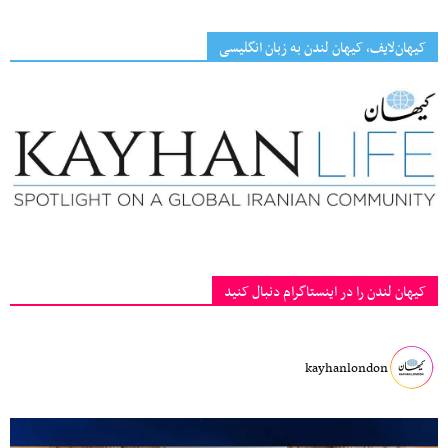
کیهان‌لایف، کیهان لندن به زبان انگلیسی
کیهان لندن را در اینستاگرام دنبال کنید
kayhanlondon