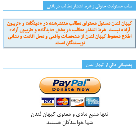
سلب مسئولیت حقوقی و شرط انتشار مطالب دریافتی
کیهان لندن مسئول محتوای مطالب منتشرشده در «دیدگاه» و «تریبون
آزاد» نیست. شرط انتشار مطالب در بخش «دیدگاه» و «تریبون آزاد»
اطلاع محفوظ کیهان لندن از مشخصات واقعی و محل اقامت و نشانی
نویسندگان است.
پشتیبانی مالی از کیهانِ لندن
تنها منبع مادی و معنوی کیهان لندن
شما خوانندگان هستید