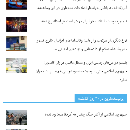
آمریکا؛ احمد باطبی خواستار اصلاحات ساختاری در این رسانه شد
نیویورک پست: انقلاب در ایران ممکن است هر لحظه رخ دهد
نوع دیگری از سرکوب و ارعاب؛ وکالتنامه‌های ایرانیان خارج کشور
مشروط به استعلام از دادستانی و نهادهای امنیتی شد
بلبشو در مرزهای زمینی ایران و معطل ماندن هزاران کامیون؛
جمهوری اسلامی حتی با وجود محاصره دریایی هم مدیریت بحران
ندارد!
پربیننده‌ترین‌ در ۳۰ روز گذشته
جمهوری اسلامی از آغاز جنگ چقدر به آمریکا سود رسانده؟