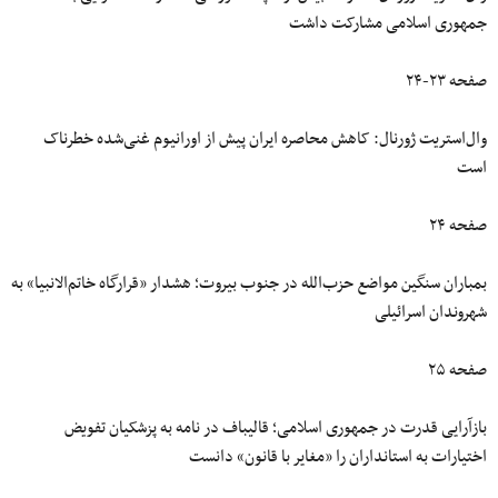
جمهوری اسلامی مشارکت داشت
صفحه ۲۳-۲۴
وال‌استریت‌ ژورنال: کاهش محاصره ایران پیش از اورانیوم غنی‌شده خطرناک
است
صفحه ۲۴
بمباران سنگین مواضع حزب‌الله در جنوب بیروت؛ هشدار «قرارگاه خاتم‌الانبیا» به
شهروندان اسرائیلی
صفحه ۲۵
بازآرایی قدرت در جمهوری اسلامی؛ قالیباف در نامه به پزشکیان تفویض
اختیارات به استانداران را «مغایر با قانون» دانست