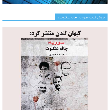
فروش کتاب «سوریه: چاله عنکبوت»