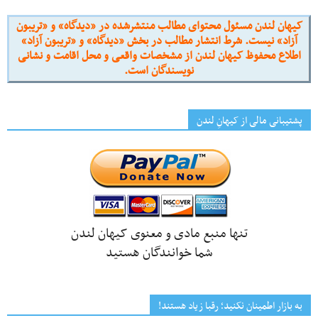
کیهان لندن مسئول محتوای مطالب منتشرشده در «دیدگاه» و «تریبون
آزاد» نیست. شرط انتشار مطالب در بخش «دیدگاه» و «تریبون آزاد»
اطلاع محفوظ کیهان لندن از مشخصات واقعی و محل اقامت و نشانی
نویسندگان است.
پشتیبانی مالی از کیهانِ لندن
تنها منبع مادی و معنوی کیهان لندن
شما خوانندگان هستید
به بازار اطمینان نکنید؛ رقبا زیاد هستند!