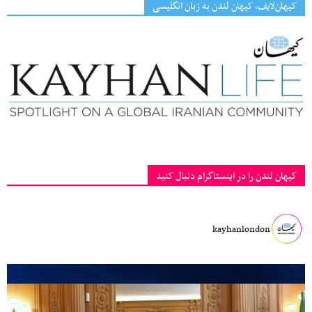
کیهان‌لایف، کیهان لندن به زبان انگلیسی
کیهان لندن را در اینستاگرام دنبال کنید
kayhanlondon