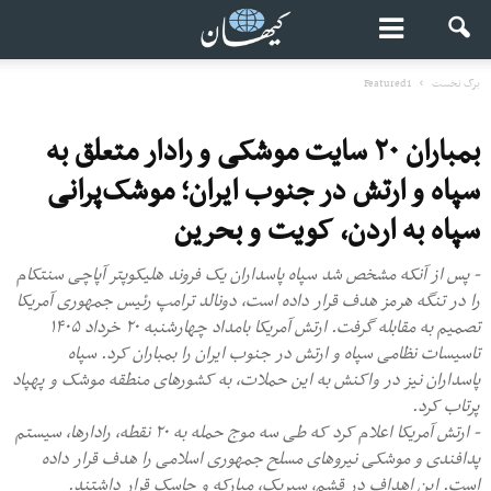
برگ نخست
Featured1
بمباران ۲۰ سایت موشکی و رادار متعلق به
سپاه و ارتش در جنوب ایران؛ موشک‌پرانی
سپاه به اردن، کویت و بحرین
- پس از آنکه مشخص شد سپاه پاسداران یک فروند هلیکوپتر آپاچی سنتکام
را در تنگه هرمز هدف قرار داده است، دونالد ترامپ رئیس جمهوری آمریکا
تصمیم به مقابله گرفت. ارتش آمریکا بامداد چهارشنبه ۲۰ خرداد ۱۴۰۵
تاسیسات نظامی سپاه و ارتش در جنوب ایران را بمباران کرد. سپاه
پاسداران نیز در واکنش به این حملات، به کشورهای منطقه موشک و پهپاد
پرتاب کرد.
- ارتش آمریکا اعلام کرد که طی سه موج حمله به ۲۰ نقطه، رادارها، سیستم
پدافندی و موشکی نیروهای مسلح جمهوری اسلامی را هدف قرار داده
است. این اهداف در قشم، سیریک، مبارکه و جاسک قرار داشتند.