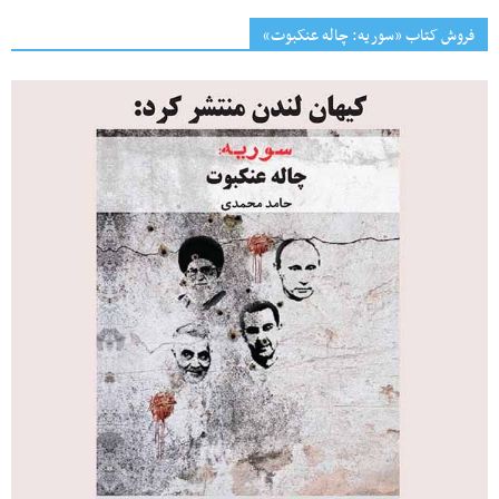
فروش کتاب «سوریه: چاله عنکبوت»