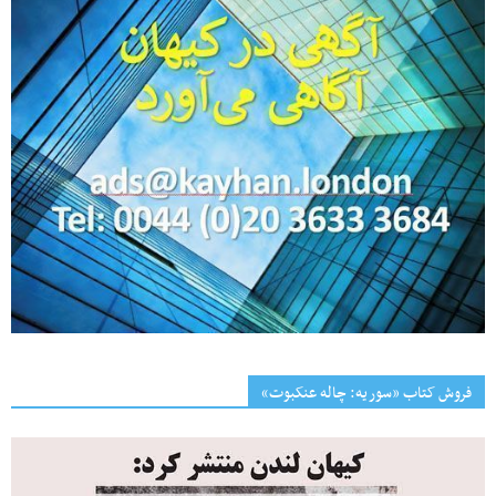
فروش کتاب «سوریه: چاله عنکبوت»