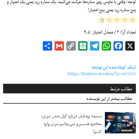
توجه: وقتی با ماوس روی ستاره‌ها حرکت می‌کنید، یک ستاره زرد یعنی یک امتیاز و
پنج ستاره زرد یعنی پنج امتیاز!
تعداد آرا:
۲
/ معدل امتیاز:
۴٫۵
Share
Gmail
Copy
Balatarin
Telegram
WhatsApp
Facebook
X
Link
لینک کوتاه شده این نوشته:
https://kayhan.london/?p=403762
مطالب مرتبط
مطالب بیشتر از این نویسنده
مسعود پزشکیان درباره گران شدن بنزین:
محاصره هستیم و نمی‌توانیم بنزین وارد
کنیم!
Featured1