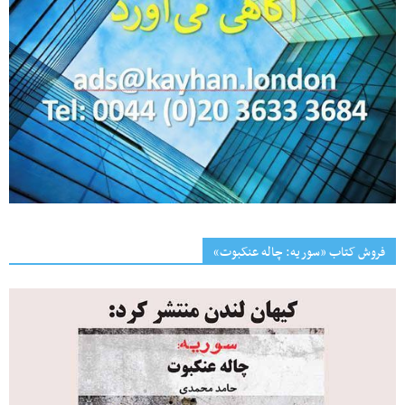
فروش کتاب «سوریه: چاله عنکبوت»