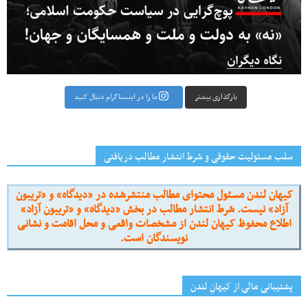
بارگذاری بیشتر
ما را در اینستاگرام دنبال کنید
سلب مسئولیت حقوقی و شرط انتشار مطالب دریافتی
کیهان لندن مسئول محتوای مطالب منتشرشده در «دیدگاه» و «تریبون
آزاد» نیست. شرط انتشار مطالب در بخش «دیدگاه» و «تریبون آزاد»
اطلاع محفوظ کیهان لندن از مشخصات واقعی و محل اقامت و نشانی
نویسندگان است.
پشتیبانی مالی از کیهانِ لندن