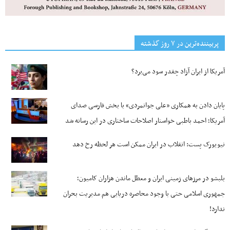
پربیننده‌ترین‌ در ۷ روز گذشته
آمریکا از ایران آزاد چقدر سود می‌برد؟
پایان دادن به همکاری «علی جوانمردی» با بخش فارسی صدای
آمریکا؛ احمد باطبی خواستار اصلاحات ساختاری در این رسانه شد
نیویورک پست: انقلاب در ایران ممکن است هر لحظه رخ دهد
بلبشو در مرزهای زمینی ایران و معطل ماندن هزاران کامیون؛
جمهوری اسلامی حتی با وجود محاصره دریایی هم مدیریت بحران
ندارد!