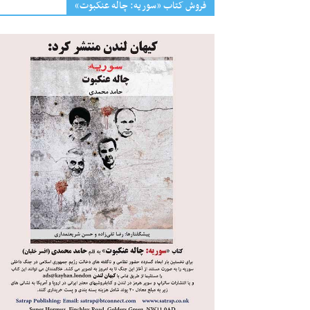
فروش کتاب «سوریه: چاله عنکبوت»