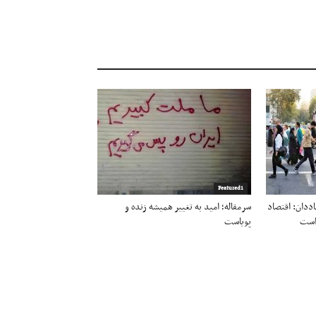
Featured1
ددان: اقتصاد
سرمقاله؛ امید به تغییر همیشه زنده و
 است
پویاست