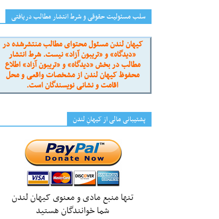
سلب مسئولیت حقوقی و شرط انتشار مطالب دریافتی
کیهان لندن مسئول محتوای مطالب منتشرشده در
«دیدگاه» و «تریبون آزاد» نیست. شرط انتشار
مطالب در بخش «دیدگاه» و «تریبون آزاد» اطلاع
محفوظ کیهان لندن از مشخصات واقعی و محل
اقامت و نشانی نویسندگان است.
پشتیبانی مالی از کیهانِ لندن
تنها منبع مادی و معنوی کیهان لندن
شما خوانندگان هستید