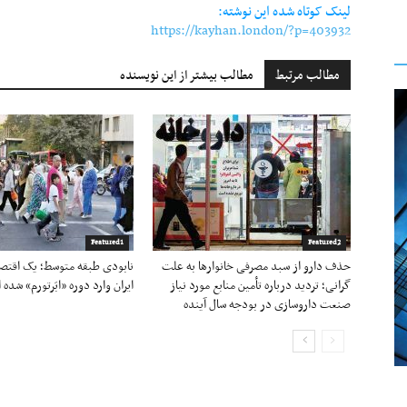
لینک کوتاه شده این نوشته:
https://kayhan.london/?p=403932
مطالب مرتبط
مطالب بیشتر از این نویسنده
Featured1
Featured2
حذف دارو از سبد مصرفی خانوارها به‌ علت
نابودی طبقه متوسط؛ یک اقتصا
گرانی؛ تردید درباره تأمین منابع مورد نیاز
ایران وارد دوره «ابَرتورم» شده‌
صنعت داروسازی در بودجه سال آینده