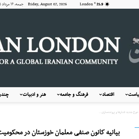
21.9
London
Friday, August 07, 2026 جمعه, ۱۶ مرداد ۱۴۰۵
C
است
اقتصاد
فرهنگ و جامعه
هنر و ادبیات
چندرس
KayhanLondon
وج جدید فشارها و پرونده‌سازی...
بیانیه کانون صنفی معلمان خوزستان در محکومیت 