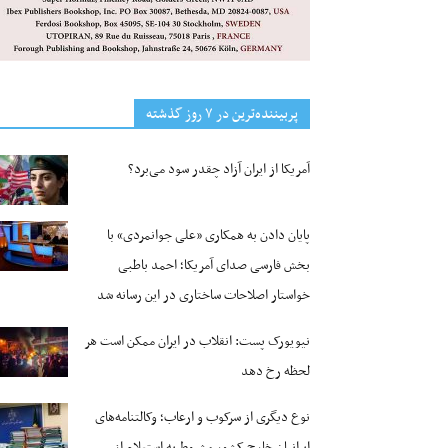
پربیننده‌ترین‌ در ۷ روز گذشته
آمریکا از ایران آزاد چقدر سود می‌برد؟
پایان دادن به همکاری «علی جوانمردی» با
بخش فارسی صدای آمریکا؛ احمد باطبی
خواستار اصلاحات ساختاری در این رسانه شد
نیویورک پست: انقلاب در ایران ممکن است هر
لحظه رخ دهد
نوع دیگری از سرکوب و ارعاب؛ وکالتنامه‌های
ایرانیان خارج کشور مشروط به استعلام از