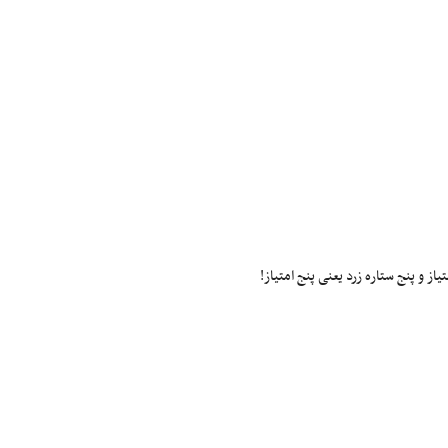
ز و پنج ستاره زرد یعنی پنج امتیاز!