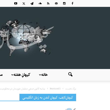
خانه
کیهانِ هفته
سی
برگ نخست
Featured2
بیانیه کانون صنفی معلمان خوزستان در محکومیت م
کیهان‌لایف، کیهان لندن به زبان انگلیسی