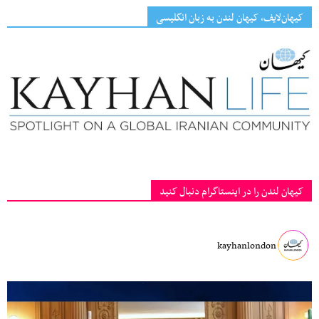
کیهان‌لایف، کیهان لندن به زبان انگلیسی
کیهان لندن را در اینستاگرام دنبال کنید
kayhanlondon