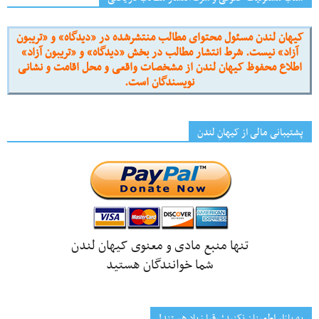
کیهان لندن مسئول محتوای مطالب منتشرشده در «دیدگاه» و «تریبون
آزاد» نیست. شرط انتشار مطالب در بخش «دیدگاه» و «تریبون آزاد»
اطلاع محفوظ کیهان لندن از مشخصات واقعی و محل اقامت و نشانی
نویسندگان است.
پشتیبانی مالی از کیهانِ لندن
تنها منبع مادی و معنوی کیهان لندن
شما خوانندگان هستید
به بازار اطمینان نکنید؛ رقبا زیاد هستند!