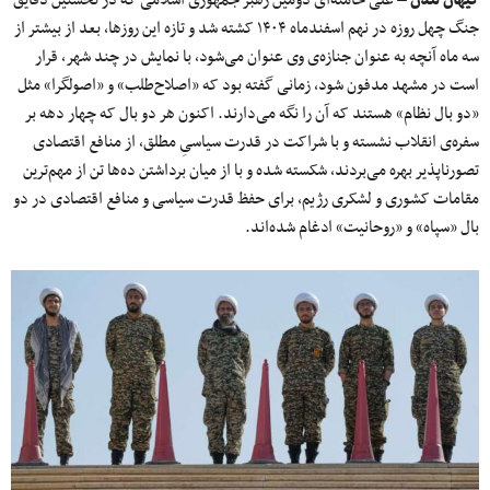
کیهان لندن
– علی خامنه‌ای دومین رهبر جمهوری اسلامی که در نخستین دقایق
جنگ چهل روزه‌ در نهم اسفندماه ۱۴۰۴ کشته شد و تازه این روزها، بعد از بیشتر از
سه ماه آنچه به عنوان جنازه‌ی وی عنوان می‌شود، با نمایش در چند شهر، قرار
است در مشهد مدفون شود، زمانی گفته بود که «اصلاح‌طلب» و «اصولگرا» مثل
«دو بال نظام» هستند که آن را نگه‌ می‌دارند. اکنون هر دو بال که چهار دهه بر
سفره‌ی انقلاب نشسته و با شراکت در قدرت سیاسیِ مطلق، از منافع اقتصادی
تصورناپذیر بهره می‌بردند، شکسته شده و با از میان برداشتن ده‌ها تن از مهم‌ترین
مقامات کشوری و لشکری رژیم، برای حفظ قدرت سیاسی و منافع اقتصادی در دو
بال «سپاه» و «روحانیت» ادغام شده‌اند.