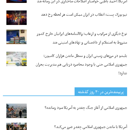
آمریکا؛ احمد باطبی خواستار اصلاحات ساختاری در این رسانه شد
نیویورک پست: انقلاب در ایران ممکن است هر لحظه رخ دهد
نوع دیگری از سرکوب و ارعاب؛ وکالتنامه‌های ایرانیان خارج کشور
مشروط به استعلام از دادستانی و نهادهای امنیتی شد
بلبشو در مرزهای زمینی ایران و معطل ماندن هزاران کامیون؛
جمهوری اسلامی حتی با وجود محاصره دریایی هم مدیریت بحران
ندارد!
پربیننده‌ترین‌ در ۳۰ روز گذشته
جمهوری اسلامی از آغاز جنگ چقدر به آمریکا سود رسانده؟
آمریکا با ماندن جمهوری اسلامی چقدر ضرر می‌کند؟