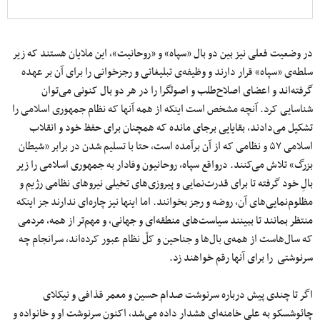
در وضعیت فعلی نیز بین دو بال «سپاه» و «روحانیت»، این ملایان هستند که زیر
سلطه‌ی «سپاه» قرار دارند و وظیفه‌ی تبلیغاتی و رجزخوانی‌ را برای آن بر عهده
گرفته‌اند و اعضای اصلاح‌‌طلب و اصولگرا را در هر دو بال کنونی می‌توان
شناسایی کرد. آنچه مشخص است اینکه از همه آنها که نظام جمهوری اسلامی را
تشکیل می‌دادند، بقایایی برجای مانده که همچنان برای حفظ خود و انقلاب
اسلامی ۵۷ و نظامی که از آن برآمده است، حتا با تسلیم شدن در برابر «شیطان
بزرگ» تلاش می‌کنند. درواقع سپاه، روحانیون وفادار به جمهوری اسلامی را زیر
بالِ خود گرفته تا برای قدرت‌نمایی و پیروزی‌های تخیلی نیروهای نظامی رژیم و
مظلوم‌نمایی‌های آن، روضه و رجز بخوانند. اما اینها نیز چاره‌ای ندارند جز اینکه
منتظر بمانند تا ببینند سیاست‌های منطقه‌ای و جهانی، و مهم‌تر از همه، مردمی
که سال‌هاست از همه‌ی بال‌ها و جناحین و کلّ نظام عبور کرده‌اند، سرانجام چه
سرنوشتی را برای آنها رقم خواهند زد.
اگر تا چندی پیش درباره سرنوشت صدام حسین و معمر قذافی و نیکلای
چائوشسکو به علی خامنه‌ای هشدار داده می‌شد، اکنون سرنوشت او و خانواده و