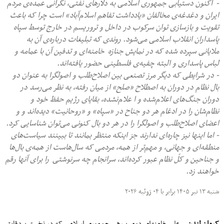
- اکنون دستیابی جمهوری اسلامی به دلارهای نفتی، نگرانی عمده‌ی مردم
ایران و دغدغه‌ی مخالفان «یادداشت تفاهم اسلام‌آباد» است چرا که باعث
تقویت و بازسازی توان سرکوب در داخل و تروریسم در خارج توسط سپاه
پاسداران انقلاب اسلامی می‌شود. روندی که تبلیغات درباره‌ی آن به
ملایانی سپرده شده که در نمایش جنازه خامنه‌ای و تدفین آن با عمامه و
لباس پاسداری و البته چفیه‌ی فلسطینی حضور یافته‌اند.
- در شرایطی که دیگر مرز تصنعی بین اصلاح‌طلب و اصولگرا به عنوان دو
بال نظام در دوران به اصطلاح «صلح» از میان رفته، به نظر می‌رسد در
دوران جنگ‌های اعلام‌شده و ا علام‌نشده، بقایای رژیم حفظ خود و
نظام‌شان را در ادغام هر دو جناح در «سپاه» و «روحانیت» دیده‌اند و و
اعضای اصلاح‌‌طلب و اصولگرا را در هر دو بال کنونی می‌توان شناسایی کرد.
- اما اینها نیز چاره‌ای ندارند جز اینکه منتظر بمانند تا ببینند سیاست‌های
منطقه‌ای و جهانی، و مهم‌تر از همه، مردمی که سال‌هاست از همه‌ی بال‌ها
و جناحین و کلّ نظام عبور کرده‌اند، سرانجام چه سرنوشتی را برای آنها رقم
خواهند زد.
شنبه ۱۳ تیر ۱۴۰۵ برابر با ۰۴ ژوئیه ۲۰۲۶