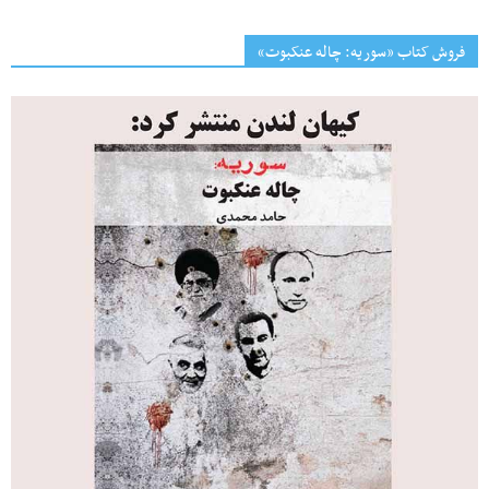
فروش کتاب «سوریه: چاله عنکبوت»