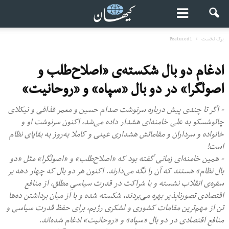
برگ نخست
Featured1
ادغام دو بال شکسته‌ی «اصلاح‌طلب و
اصولگرا» در دو بال «سپاه» و «روحانیت»
- اگر تا چندی پیش درباره سرنوشت صدام حسین و معمر قذافی و نیکلای
چائوشسکو به علی خامنه‌ای هشدار داده می‌شد، اکنون سرنوشت او و
خانواده و سرداران و مقاماتش هشداری عینی و کاملا به‌روز به بقایای نظام
است!
- همین خامنه‌ای زمانی گفته بود که «اصلاح‌طلب» و «اصولگرا» مثل «دو
بال نظام» هستند که آن را نگه‌ می‌دارند. اکنون هر دو بال که چهار دهه بر
سفره‌ی انقلاب نشسته و با شراکت در قدرت سیاسیِ مطلق، از منافع
اقتصادی تصورناپذیر بهره می‌بردند، شکسته شده و با از میان برداشتن ده‌ها
تن از مهم‌ترین مقامات کشوری و لشکری رژیم، برای حفظ قدرت سیاسی و
منافع اقتصادی در دو بال «سپاه» و «روحانیت» ادغام شده‌اند.