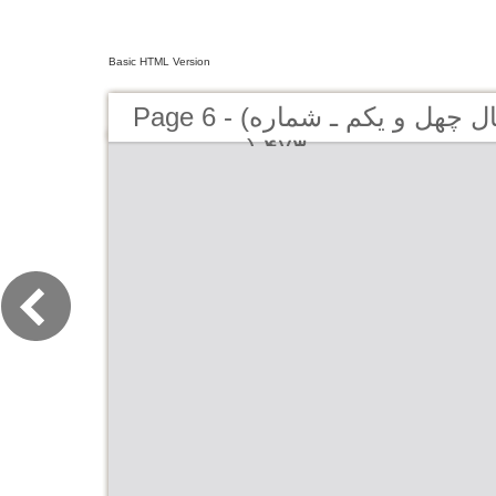
Basic HTML Version
Page 6 - (کیهان لندن - سال چهل و یکم ـ شماره
۴۷۳ (دوره جديد