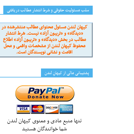
سلب مسئولیت حقوقی و شرط انتشار مطالب دریافتی
کیهان لندن مسئول محتوای مطالب منتشرشده در
«دیدگاه» و «تریبون آزاد» نیست. شرط انتشار
مطالب در بخش «دیدگاه» و «تریبون آزاد» اطلاع
محفوظ کیهان لندن از مشخصات واقعی و محل
اقامت و نشانی نویسندگان است.
پشتیبانی مالی از کیهانِ لندن
تنها منبع مادی و معنوی کیهان لندن
شما خوانندگان هستید