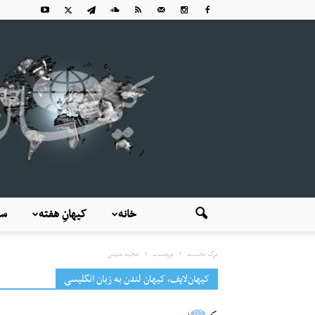
خانه
کیهانِ هفته
سی
برگ نخست
برچسب
مجید شمس
کیهان‌لایف، کیهان لندن به زبان انگلیسی