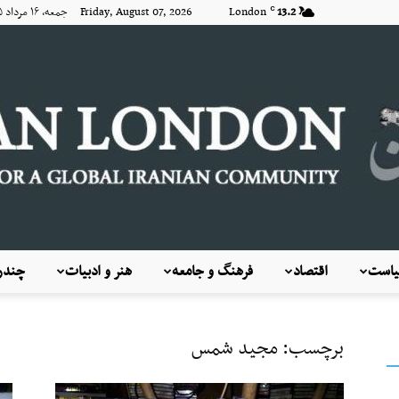
13.2
London
Friday, August 07, 2026 جمعه, ۱۶ مرداد ۱۴۰۵
C
است
اقتصاد
فرهنگ و جامعه
هنر و ادبیات
چندرس
KayhanLondon
برچسب: مجید شمس