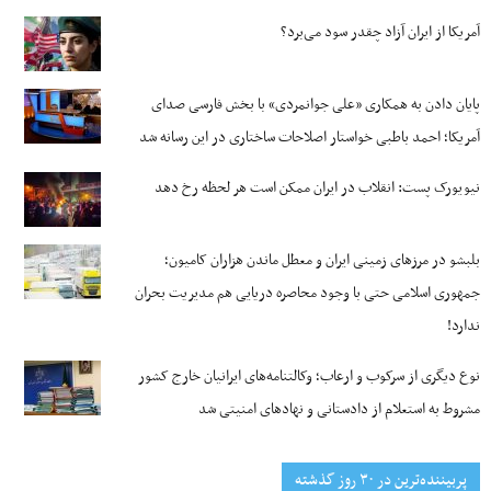
آمریکا از ایران آزاد چقدر سود می‌برد؟
پایان دادن به همکاری «علی جوانمردی» با بخش فارسی صدای
آمریکا؛ احمد باطبی خواستار اصلاحات ساختاری در این رسانه شد
نیویورک پست: انقلاب در ایران ممکن است هر لحظه رخ دهد
بلبشو در مرزهای زمینی ایران و معطل ماندن هزاران کامیون؛
جمهوری اسلامی حتی با وجود محاصره دریایی هم مدیریت بحران
ندارد!
نوع دیگری از سرکوب و ارعاب؛ وکالتنامه‌های ایرانیان خارج کشور
مشروط به استعلام از دادستانی و نهادهای امنیتی شد
پربیننده‌ترین‌ در ۳۰ روز گذشته