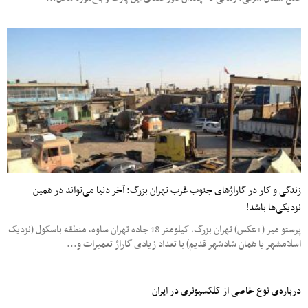
زندگی و کار در گاراژهای جنوب غرب تهران بزرگ: آخر دنیا می‌تواند در همین
نزدیکی‌ها باشد!
پرستو میر (+عکس) تهران بزرگ، کیلومتر 18 جاده تهران ساوه، منطقه باسکول (نزدیک
اسلامشهر یا همان شادشهر قدیم) با تعداد زیادی گاراژ تعمیرات و...
درباره‌ی نوع خاصی از کلکسیونری در ایران