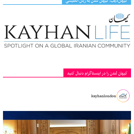
کیهان‌لایف، کیهان لندن به زبان انگلیسی
کیهان لندن را در اینستاگرام دنبال کنید
kayhanlondon