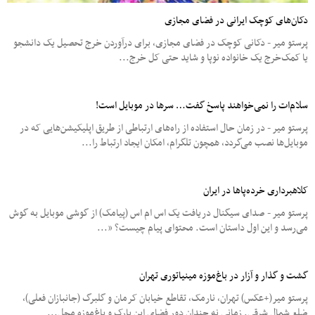
دکان‌های کوچک ایرانی در فضای مجازی
پرستو میر - دکانی کوچک در فضای مجازی، برای درآوردن خرج تحصیل یک دانشجو
یا کمک‌خرج یک خانواده نوپا و شاید حتی کل خرج...
سلام‌ات را نمی‌خواهند پاسخ گفت… سرها در موبایل است!
پرستو میر - در زمان حال استفاده از راه‌های ارتباطی از طریق اپلیکیشن‌هایی که در
موبایل‌ها نصب می‌گردد، همچون تلگرام، امکان ایجاد ارتباط را...
کلاهبرداری خرده‌پاها در ایران
پرستو میر - صدای سیگنال دریافت یک اس ام اس (پیامک) از گوشی موبایل به گوش
می‌رسد و این اول داستان است. محتوای پیام چیست؟ «...
گشت و گذار و آزار در باغ‌موزه مینیاتوری تهران
پرستو میر(+عکس) تهران، نارمک، تقاطع خیابان کرمان و گلبرگ (جانبازان فعلی)،
ضلع شمال شرقی. زمانی نه چندان دور فضای این پارک و باغ‌موزه محل...