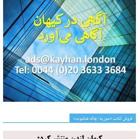
فروش کتاب «سوریه: چاله عنکبوت»