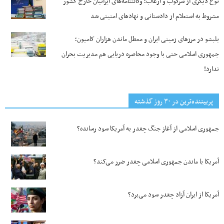
نوع دیگری از سرکوب و ارعاب؛ وکالتنامه‌های ایرانیان خارج کشور
مشروط به استعلام از دادستانی و نهادهای امنیتی شد
بلبشو در مرزهای زمینی ایران و معطل ماندن هزاران کامیون؛
جمهوری اسلامی حتی با وجود محاصره دریایی هم مدیریت بحران
ندارد!
پربیننده‌ترین‌ در ۳۰ روز گذشته
جمهوری اسلامی از آغاز جنگ چقدر به آمریکا سود رسانده؟
آمریکا با ماندن جمهوری اسلامی چقدر ضرر می‌کند؟
آمریکا از ایران آزاد چقدر سود می‌برد؟