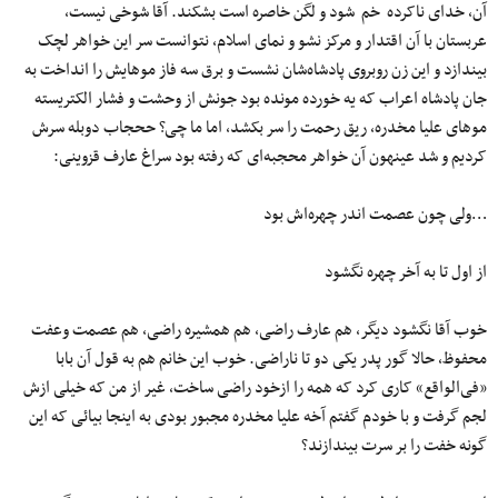
آن، خدای ناکرده خم شود و لگن خاصره است بشکند. آقا شوخی نیست،
عربستان با آن اقتدار و مرکز نشو و نمای اسلام، نتوانست سر این خواهر لچک
بیندازد و این زن روبروی پادشاه‌شان نشست و برق سه فاز موهایش را انداخت به
جان پادشاه اعراب که یه خورده مونده بود جونش از وحشت و فشار الکتریسته
موهای علیا مخدره، ریق رحمت را سر بکشد، اما ما چی؟ ححجاب دوبله سرش
کردیم و شد عینهون آن خواهر محجبه‌ای که رفته بود سراغ عارف قزوینی:
…ولی چون عصمت اندر چهره‌اش بود
از اول تا به آخر چهره نگشود
خوب آقا نگشود دیگر، هم عارف راضی، هم همشیره راضی، هم عصمت وعفت
محفوظ، حالا گور پدر یکی دو تا ناراضی. خوب این خانم هم به قول آن بابا
«فی‌الواقع» کاری کرد که همه را ازخود راضی ساخت، غیر از من که خیلی ازش
لجم گرفت و با خودم گفتم آخه علیا مخدره مجبور بودی به اینجا بیائی که این
گونه خفت را بر سرت بیندازند؟