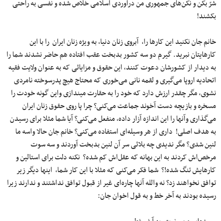
شرّ بکن و نکن‌های جمهوری من درآوردی اسلامی خلاص شده و نفسی به راحتی
بکشند!
خانم جان نکنید این کارها را، آبروی زنان دنیا، به ویژه زنان ایران را با این
کارهایتان نبرید. گیرم دو سه کشور بدبخت عقب افتاده هم حاضر نشدند شما را
به دیدار از کشورشان دعوت کنند، این حقوق و مزایائی که به عنوان ولایت فقیه
اتحادیه اروپا می‌گیری و لقمه نانی می‌خوری که محتاج هیچ پدرسوخته نامردی
نشوی، مگر چقدر ارزش دارد که خود را به حقارت میندازی واین گونه خودت را
مسخره و بازیچه دست آخوند جماعت می‌کنی؟ چرا پا روی حقوق زنان ایران
می‌گذاری وآنها را این اندازه آزار داده، منفعل می‌کنی؟ آیا شما مثلا برای رسیدن
به هدف اصلی! داری از هر وسیله‌ای استفاده می‌کنی؟ خانم جان حالا واسه ما
لنین شدی؟ مگر ندیدی چه بلائی سر آن لنین بدبخت آوردند و سه سوت
مرخص‌اش کردند به این بهانه که عقل‌اش کم شده؟ نکنه دلت برای استالین و
کارهایش تنگ شده!؟ شما فکر می‌کنی که مثلا با این کار شما، اینها دیگر زیر
توافق نخواهند زد؟ نه والله آنها چاره‌ای غیر از قبول توافق نداشتند و ندارند زیرا
رسیده بودند به آخر خط و به قول اخوان جان: