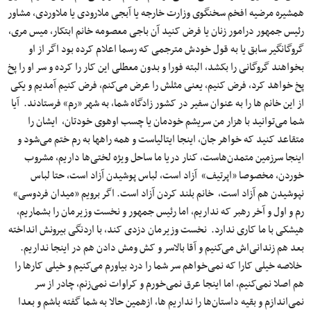
همشیره مرضیه افخم سخنگوی وزارت خارجه یا آبجی ملارودی یا ملاوردی، مشاور
رئیس جمهور درامور زنان یا فرض کنید آن باجی معصومه خانم ابتکار، میس مری،
گروگانگیر سابق یا به قول خودش مترجمی که رسما اعلام کرده بود اگر از او
بخواهند گروگانی را بکشد، البته فورا و بدون معطلی این کار را کرده و سر او را پخ
پخ خواهد کرد، فرض کنیم، یعنی مثلش را عرض می‌کنم، فرض کنیم آمدیم و یکی
از این خانم ها را به عنوان سفیر در کشور زادگاه شما، به شهر «رم» فرستادند. آیا
شما می‌توانید با هزار من سریشم خودمان یا چسب اوهوی خودتان، ایشان را
متقاعد کنید که خواهر جان، اینجا ایتالیاست و همه راهها به رم ختم می‌شود و
اینجا سرزمین متمدن‌هاست، کنار دریا ما ساحل ویژه لختی‌ها داریم، مشروب
خوردن، مخصوصا «اپرتیف» آزاد است، لباس پوشیدن آزاد است، حتا لباس
نپوشیدن هم آزاد است، خانم بلند کردن آزاد است. اگر برویم «میدان فردوسی»
رم و اول و آخر رهبر که نداریم، اما رئیس جمهور و نخست وزیرمان را بشماریم،
هیشکی با ما کاری ندارد. نخست وزیرمان دزدی کند، با اردنگی بیرونش انداخته
بعد هم زندانی‌اش می‌کنیم و آقا بالاسر و کش ومش دادن هم در اینجا نداریم.
خلاصه خیلی کارا که نمی‌خواهم سر شما را درد بیاورم می‌کنیم و خیلی کارها را
هم اصلا نمی‌کنیم، اما اینجا عرق نمی‌خورم و کراوات نمی‌زنم، چادر از سر
نمی‌اندازم و بقیه داستان‌ها را نداریم ها، ازهمین حالا به شما گفته باشم و بعدا