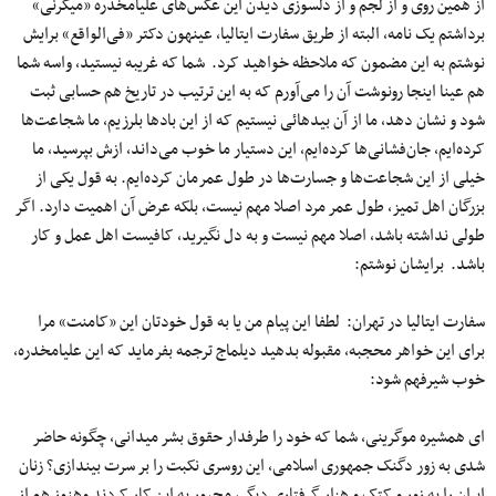
از همین روی و از لجم و از دلسوزی دیدن این عکس‌های علیامخدره «میگرنی»
برداشتم یک نامه، البته از طریق سفارت ایتالیا، عینهون دکتر «فی‌الواقع» برایش
نوشتم به این مضمون که ملاحظه خواهید کرد. شما که غریبه نیستید، واسه شما
هم عینا اینجا رونوشت آن را می‌آورم که به این ترتیب در تاریخ هم حسابی ثبت
شود و نشان دهد، ما از آن بیدهائی نیستیم که از این بادها بلرزیم، ما شجاعت‌ها
کرده‌ایم، جان‌فشانی‌ها کرده‌ایم، این دستیار ما خوب می‌داند، ازش بپرسید، ما
خیلی از این شجاعت‌ها و جسارت‌ها در طول عمرمان کرده‌ایم. به قول یکی از
بزرگان اهل تمیز، طول عمر مرد اصلا مهم نیست، بلکه عرض آن اهمیت دارد. اگر
طولی نداشته باشد، اصلا مهم نیست و به دل نگیرید، کافیست اهل عمل و کار
باشد. برایشان نوشتم:
سفارت ایتالیا در تهران: لطفا این پیام من یا به قول خودتان این «کامنت» مرا
برای این خواهر محجبه، مقبوله بدهید دیلماج ترجمه بفرماید که این علیامخدره،
خوب شیرفهم شود:
ای همشیره موگرینی، شما که خود را طرفدار حقوق بشر میدانی، چگونه حاضر
شدی به زور دگنک جمهوری اسلامی، این روسری نکبت را بر سرت بیندازی؟ زنان
ایران را به زور و کتک و هزار گرفتاری دیگر، مجبور به این کار کردند وهنوز هم از