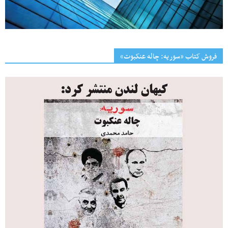
فروش کتاب «سوریه: چاله عنکبوت»