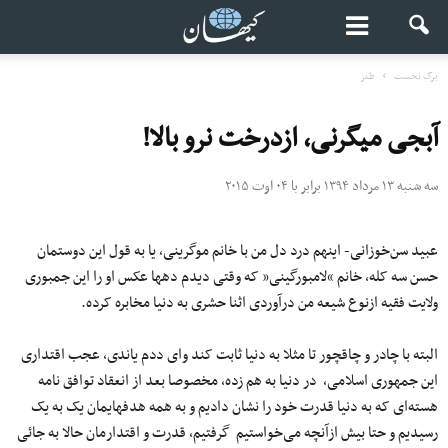
برگ نخست
طنز
آبجی میگرنی، ازدرخت نرو بالا!
سه شنبه ۱۳ مرداد ۱۳۹۴ برابر با ۰۴ اوت ۲۰۱۵
عبید سن‌خوزانی- اینهم درد دل من با خانم موگرینی، یا به قول این دوستمان
حسن سه کله، خانم “لامبورگینی” که وقتی دیدم دهها عکس او را این جمبوری
ولایت فقیه ازنوع شیعه من درآوردی اثنا حشری به دنیا مخابره کرده.
البته با چادر و چاقچور تا مثلا به دنیا ثابت کند وای ددم یاندی، عجب اقتداری
این جمهوری اسلامی، در دنیا به هم زده، مخصوصا بعد از انعقاد توافق نامه
هسته‌ای که به دنیا قدرت خود را نشان دادیم و به همه هدفهایمان یک به یک
رسیدیم و حتا بیش ازآنچه می‌خواستیم گرفتیم، قدرت و اقتدارمان حالا به جائی