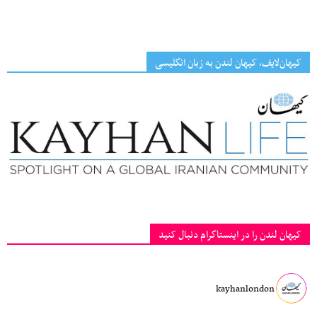
کیهان‌لایف، کیهان لندن به زبان انگلیسی
کیهان لندن را در اینستاگرام دنبال کنید
kayhanlondon