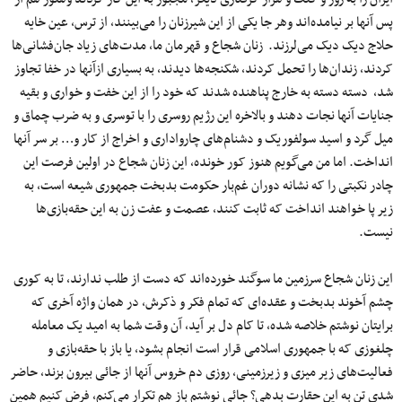
پس آنها بر نیامده‌اند وهر جا یکی از این شیرزنان را می‌بینند، از ترس، عین خایه
حلاج دیک دیک می‌لرزند. زنان شجاع و قهرمان ما، مدت‌های زیاد جان‌فشانی‌ها
کردند، زندان‌ها را تحمل کردند، شکنجه‌ها دیدند، به بسیاری ازآنها در خفا تجاوز
شد، دسته دسته به خارج پناهنده شدند که خود را از این خفت و خواری و بقیه
جنایات آنها نجات دهند و بالاخره این رژیم روسری را با توسری و به ضرب چماق و
میل گرد و اسید سولفوریک و دشنام‌های چارواداری و اخراج از کار و… بر سر آنها
انداخت. اما من می‌گویم هنوز کور خونده، این زنان شجاع در اولین فرصت این
چادر نکبتی را که نشانه دوران غم‌بار حکومت بدبخت جمهوری شیعه است، به
زیر پا خواهند انداخت که ثابت کنند، عصمت و عفت زن به این حقه‌بازی‌ها
نیست.
این زنان شجاع سرزمین ما سوگند خورده‌اند که دست از طلب ندارند، تا به کوری
چشم آخوند بدبخت و عقده‌ای که تمام فکر و ذکرش، در همان واژه آخری که
برایتان نوشتم خلاصه شده، تا کام دل بر آید، آن وقت شما به امید یک معامله
چلغوزی که با جمهوری اسلامی قرار است انجام بشود، یا باز با حقه‌بازی و
فعالیت‌های زیر میزی و زیرزمینی، روزی دم خروس آنها از جائی بیرون بزند، حاضر
شدی تن به این حقارت بدهی؟ جائی نوشتم باز هم تکرار می‌کنم، فرض کنیم همین