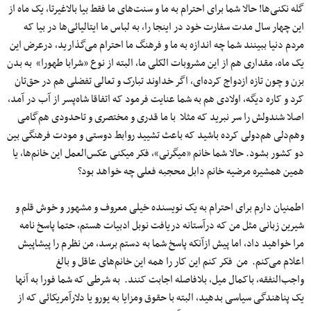
گله نکنی‌ها! حالا شما برای احترام به ما و سنت‌های ما فقط بیا بالاغیرتا، یک ماه از
این چهار سال مدت سفارت خود در اینجا را، به لباس ما ایتالیائی‌ها در بیا که
مردم دنیا ببینند شما چه اندازه به ما و فرهنگ ما احترام می‌گذارید، درعرض این
یک ماه، مقداری هم از این مشروبات الکلی ما، البته از نوع «شرابا طهورا» به بدن
بزن و چون تازه ازدواج کرده‌ای، اگر خداوند تبارک و تعالی تفضلی هم در حق‌تان
کرد و کاره دیگه، اولادی هم به شما عنایت فرمود که اتفاقا شاه‌پسر از آب در آمد،
اصلا شندولش را سر نبرید که مثلا با ما قدری و مختصری و تاحدودی هم‌گامی
وهم‌دلی هم‌دولی کرده باشید که باعث تشیید روابط دوستی و مودت فرهنگی بین
دو کشور بشود. حالا شما خانم «میگرنی»، فکر میکنی عکس‌العمل این خانم‌ها، یا
همین همشیره مرضیه خانم دابل محجبه فعلی چه خواهد بود؟
اطمنیان دارم برای احترام به یک نویسنده خیلی معروف و مشهور و خوش قلم و
شیرین زبانی مثل من که درآستانه دریافت نوبل ادبیات هستم، حتما پاسخ نامه
مرا خواهید داد، اما پیش ازآنکه پاسخ شما به دستم برسد، من نظرم را پیشاپیش
اعلام می‌کنم. من فکر کنم این کار را همه این خانم‌های عاقل و بالغ
واجب‌النفقه، باکمال میل، بلافاصله اجابت کنند. به شرطی که شما فورا به آنها
یک پناهندگی سیاسی بدهید، البته با حقوق ومزایا به یورو یا دلارآمریکائی که از