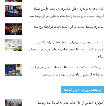
پایان دادن به همکاری «علی جوانمردی» با بخش فارسی صدای
آمریکا؛ احمد باطبی خواستار اصلاحات ساختاری در این رسانه شد
نیویورک پست: انقلاب در ایران ممکن است هر لحظه رخ دهد
بلبشو در مرزهای زمینی ایران و معطل ماندن هزاران کامیون؛
جمهوری اسلامی حتی با وجود محاصره دریایی هم مدیریت بحران
ندارد!
نوع دیگری از سرکوب و ارعاب؛ وکالتنامه‌های ایرانیان خارج کشور
مشروط به استعلام از دادستانی و نهادهای امنیتی شد
پربیننده‌ترین‌ در ۳۰ روز گذشته
جمهوری اسلامی از آغاز جنگ چقدر به آمریکا سود رسانده؟