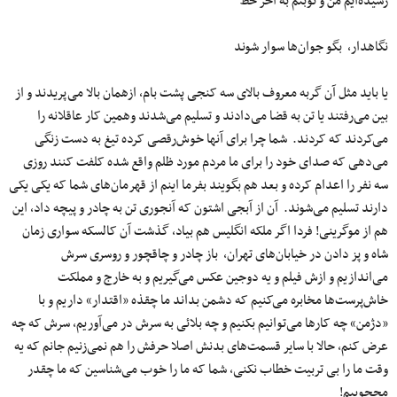
رسیده‌ایم من و نوبتم به آخر خط
نگاهدار، بگو جوان‌ها سوار شوند
یا باید مثل آن گربه معروف بالای سه کنجی پشت بام، ازهمان بالا می‌پریدند و از
بین می‌رفتند یا تن به قضا می‌دادند و تسلیم می‌شدند وهمین کار عاقلانه را
می‌کردند که کردند. شما چرا برای آنها خوش‌رقصی کرده تیغ به دست زنگی
می‌دهی که صدای خود را برای ما مردم مورد ظلم واقع شده کلفت کنند روزی
سه نفر را اعدام کرده و بعد هم بگویند بفرما اینم از قهرمان‌های شما که یکی یکی
دارند تسلیم می‌شوند. آن از آبجی اشتون که آنجوری تن به چادر و پیچه داد، این
هم از موگرینی! فردا اگر ملکه انگلیس هم بیاد، گذشت آن کالسکه سواری زمان
شاه و پز دادن در خیابان‌های تهران، باز چادر و چاقچور و روسری سرش
می‌اندازیم و ازش فیلم و یه دوجین عکس می‌گیریم و به خارج و مملکت
خاش‌پرست‌ها مخابره می‌کنیم که دشمن بداند ما چقذه «اقتدار» داریم و با
«دژمن» چه کارها می‌توانیم بکنیم و چه بلائی به سرش در می‌آوریم، سرش که چه
عرض کنم، حالا با سایر قسمت‌های بدنش اصلا حرفش را هم نمی‌زنیم جانم که یه
وقت ما را بی تربیت خطاب نکنی، شما که ما را خوب می‌شناسین که ما چقدر
محجوبیم!