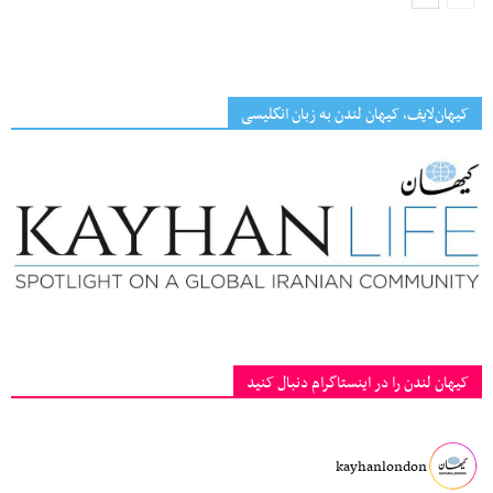
کیهان‌لایف، کیهان لندن به زبان انگلیسی
کیهان لندن را در اینستاگرام دنبال کنید
kayhanlondon