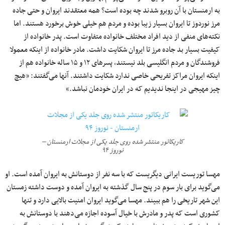
به ارمنستان با آن روبرو شدند چه بوده است؟ همه معتقدند ایروان و حتی جاده
مرز نوردوز تا ایروان بسیار زیبا بوده و مردم هم خیلی خوش برخورد هستند. اما
نکته‌های منفی از دید افراد مختلف خانواده متفاوت است. پدر خانواده از
کیفیت بسیار بد جاده مرز تا ایروان شکایت داشت. مادر خانواده از اینکه معمولا
فروشندگان و مردم انگلیسی بلد نیستند، پسرهای ۱۲ و ۱۵ ساله خانواده هم از
اینکه ایروان مراکز تفریحی خاصی ندارد شکایت داشتند. آنها می‌گفتند: «هیچ
چیز مهیجی در اینجا ندیدیم که در ایران خودمان نباشد.»
کاریکاتور منتشر شده روی جلد یکی از مجلات ارمنستان –
نوروز ۹۴
مهسا توریست ایرانی دیگریست که با سه نفر از دوستانش به ایروان آمده است. او
می‌گوید برای بار سوم در پنج سال گذشته به ایروان آمده و دوست داشته زمستان
این شهر تاریخی را هم ببیند. مهسا می‌گوید ایروان امنیت بالایی دارد و تنها
کشوری است که پدر و مادرش با خیال آسوده اجازه می‌دهند با دوستانش به