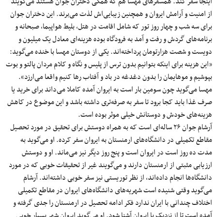
اینجا سفر کند. همسفرهای مهسا هم که همگی دختران جوان هستند می‌گویند
از امنیت و آرامش ایروان و همچنین زیبایی‌اش لذت می‌برند. این دختران جوان
برای سه شب و چهار روز تور که شامل اقامت در هتل، بلیط هواپیما، صبحانه و
برنامه‌های گردش و رفت و آمد به فرودگاه بوده هزینه‌ای معادل یک میلیون و
دویست و شصت هزارتومان پرداخته‌اند. یکی از دوستان مهسا با خنده می‌گوید:
«این هزینه برای اینکه بتوانیم بدون ترس از پلیس و نگاه و کلام مردان پالتو و بوت
بپوشیم و مو‌هایمان را بدون دغدغه در باد و آفتاب رها کنیم واقعا می‌ارزد».
مهسا می‌گوید چون سومین بار است به ایروان آمده کاملا می‌داند برای خرید یا
صرف غذا باید کجا برود تا سفر به صرفه‌تری داشته باشد و این موضوع در کاهش
هزینه‌های خودش و دوستانش خیلی موثر بوده است.
آرشام جوان ۲۶ ساله‌ای است که به همراه دوستش برای تحقیق در مورد تحصیل
مقاطع تکمیلی در دانشگاه‌های ارمنستان به ایروان سفر کرده. او می‌گوید به
مدت ده روز است در ایروان است و پنج روز دیگر نیز می‌ماند. او و دوستش
ارزیابی مثبتی از ارمنستان دارند و می‌گویند غیر از تحقیقات خوبی که در مورد
دانشگاه‌ها انجام داده‌اند، از نظر توریستی نیز سفر خوبی داشته‌اند. آرشام
می‌گوید وقتی شنیده است شهریه‌های دانشگاه‌های ایروان در مقاطع تکمیلی
اختلاف چندانی با ایران ندارد فکر ادامه تحصیل در ارمنستان را جدی گرفته و
آمده است تا از نزدیک با ایروان آشنا شود. او می‌گوید ایروان شهر بسیار خوبی