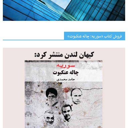
فروش کتاب «سوریه: چاله عنکبوت»