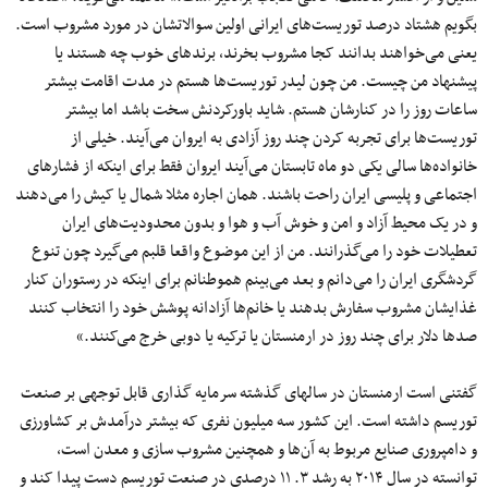
بگویم هشتاد درصد توریست‌های ایرانی اولین سوالاتشان در مورد مشروب است.
یعنی می‌خواهند بدانند کجا مشروب بخرند، برندهای خوب چه هستند یا
پیشنهاد من چیست. من چون لیدر توریست‌ها هستم در مدت اقامت بیشتر
ساعات روز را در کنارشان هستم. شاید باورکردنش سخت باشد اما بیشتر
توریست‌ها برای تجربه کردن چند روز آزادی به ایروان می‌آیند. خیلی از
خانواده‌ها سالی یکی دو ماه تابستان می‌آیند ایروان فقط برای اینکه از فشارهای
اجتماعی و پلیسی ایران راحت باشند.‌‌ همان اجاره مثلا شمال یا کیش را می‌دهند
و در یک محیط آزاد و امن و خوش آب و هوا و بدون محدودیت‌های ایران
تعطیلات خود را می‌گذرانند. من از این موضوع واقعا قلبم می‌گیرد چون تنوع
گردشگری ایران را می‌دانم و بعد می‌بینم هموطنانم برای اینکه در رستوران کنار
غذایشان مشروب سفارش بدهند یا خانم‌ها آزادانه پوشش خود را انتخاب کنند
صد‌ها دلار برای چند روز در ارمنستان یا ترکیه یا دوبی خرج می‌کنند.»
گفتنی است ارمنستان در سالهای گذشته سرمایه گذاری قابل توجهی بر صنعت
توریسم داشته است. این کشور سه میلیون نفری که بیشتر درآمدش بر کشاورزی
و دامپروری صنایع مربوط به آن‌ها و همچنین مشروب سازی و معدن است،
توانسته در سال ۲۰۱۴ به رشد ۳. ۱۱ درصدی در صنعت توریسم دست پیدا کند و