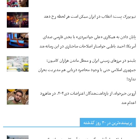
نیویورک پست: انقلاب در ایران ممکن است هر لحظه رخ دهد
پایان دادن به همکاری «علی جوانمردی» با بخش فارسی صدای
آمریکا؛ احمد باطبی خواستار اصلاحات ساختاری در این رسانه شد
بلبشو در مرزهای زمینی ایران و معطل ماندن هزاران کامیون؛
جمهوری اسلامی حتی با وجود محاصره دریایی هم مدیریت بحران
ندارد!
آروین خیرخواه، از بازداشت‌شدگان اعتراضات دی۴۰۴، در شاهرود
اعدام شد
پربیننده‌ترین‌ در ۳۰ روز گذشته