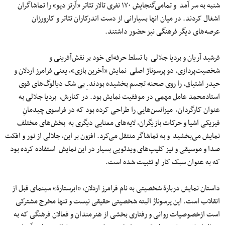
شنبه به سر آمد و تمامی‌گنجایش ۱۷۰ نفری تالار تئاتر «آرتز دپو» را تماشاگران
اشغال کردند. در میان انها بسیارانی از دست اندرکاران تئاتر و کارورزان
عرصه‌های دیگر فرهنگی نیز حضور داشتند.
فرشید آریان و بردیا جلالی با تسلط حرفه‌ای خود بر نقش‌آفرینی و
شخصیت‌پردازی، دو پرسوناژ اصلی نمایش «آخرین بازی»، یعنی فرامرز اردلان و
حیدر اشتیاق، را روی صحنه تجسم بخشیده بودند.ِ بی شک دیالوگ‌های قوی
استادمحمد عامل مهمی ‌در موفقیت نمایش بود. در کنارش، بردیا جلالی به
عنوان کارگردان، میزانسن‌هایی را طراحی کرده بود که در فراسوی چیدمانِ
فیزیکی اشیا و حرکات بازیگران، لایه‌های معنایی دیگری به بخش‌های مختلف
نمایش می‌بخشید و به تماشاگر منتقل می‌کرد. افزون بر این، جلالی از نور و افکت
صدا و موسیقی و نیز کلیپ‌های ویدئویی بسیار در این نمایش استفاده کرده بود
که به عنوان سبک کار او تثبیت شده است.
داستان نمایش دربارۀ شخصیتی به نام فرامرز اردلان، «ابرستارۀ» سینمای قبل از
انقلاب است. این پرسوناژ البته شخصیتی حقیقی نیست و تنها مخرج مشترکی
است ازخصوصیات روانی و رفتاری بخشی از هنرمندان و فعالان فرهنگی که به