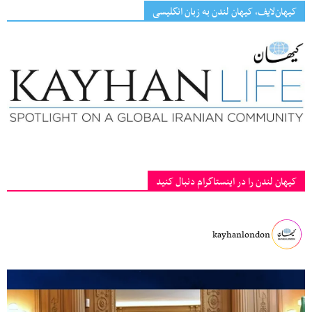
کیهان‌لایف، کیهان لندن به زبان انگلیسی
کیهان لندن را در اینستاگرام دنبال کنید
kayhanlondon