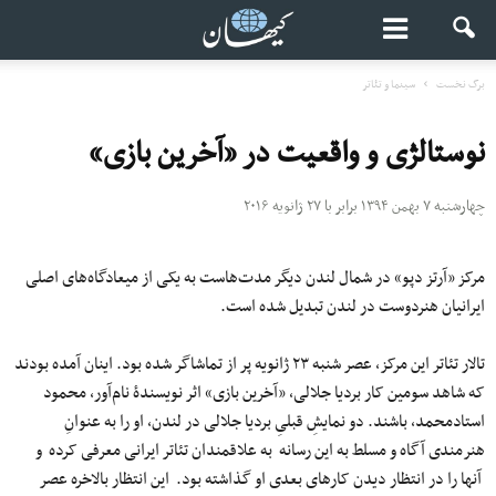
برگ نخست
سینما و تئاتر
نوستالژی و واقعیت در «آخرین بازی»
چهارشنبه ۷ بهمن ۱۳۹۴ برابر با ۲۷ ژانویه ۲۰۱۶
مرکز «آرتز دپو» در شمال لندن دیگر مدت‌هاست به یکی از میعادگاه‌های اصلی
ایرانیان هنردوست در لندن تبدیل شده است.
تالار تئاتر این مرکز، عصر شنبه ۲۳ ژانویه پر از تماشاگر شده بود. اینان آمده بودند
که شاهد سومین کار بردیا جلالی، «آخرین بازی» اثر نویسندۀ نام‌آور، محمود
استادمحمد، باشند. دو نمایشِ قبلیِ بردیا جلالی در لندن، او را به عنوانِ
هنرمندی آگاه و مسلط به این رسانه به علاقمندان تئاتر ایرانی معرفی کرده و
آنها را در انتظار دیدن کارهای بعدی او گذاشته بود. این انتظار بالاخره عصر