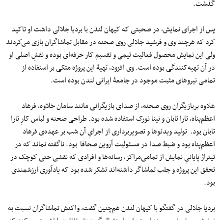
گذشت.
پس از اجرای نمایش، در صحبتی که کیهان لندن با بردیا جلالی داشت او تاکید
‌کرد که هرچند وی و فرشید جلالی روی صحنه در مقابل تماشاگران بازی می‌کردند
ولی این نمایش محصول فعالیت تیمی ‌و تقسیم کار حرفه‌ای بوده و نقشِ اصلی او
در آن تهیه‌کنندگی بوده است. وی افزود، تهیۀ این پروژه متکی بر استفاده از
تمامی ‌نیروهای مثبت موجود در جامعۀ ایرانی لندن بوده است.
علاوه بربازیگران روی صحنه، از صدای بازیگرانی مانند سامان خلاوه، فرهاد
اعظم‌پناه، تارا تابان و نینا نورک استفاده شده بود. طراحی صحنه و لباس کارِ تارا
تابان بود. تولید ویدئوها و تصویربرداری از اجرایِ آن شب بر عهده‌ی فرهاد
اعظم‌پناه بود و ضبط صدا در مسئولیت آروین صحافا بود. ناگفته نماند که در
تیتراژ پایانیِ نمایش از تمامی‌مراکز، رسانه‌ها و افرادی که نقشی حتی کوچک در
تحقق این پروژه و جلب تماشاگر داشته‌اند تشکر شده بود که یادآوری ارزشمندی
بود.
بردیا جلالی در گفتگو با کیهان لندن هم‌چنین گفت، واکنش تماشاگران نسبت به