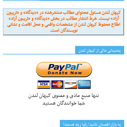
کیهان لندن مسئول محتوای مطالب منتشرشده در «دیدگاه» و «تریبون
آزاد» نیست. شرط انتشار مطالب در بخش «دیدگاه» و «تریبون آزاد»
اطلاع محفوظ کیهان لندن از مشخصات واقعی و محل اقامت و نشانی
نویسندگان است.
پشتیبانی مالی از کیهانِ لندن
تنها منبع مادی و معنوی کیهان لندن
شما خوانندگان هستید
به بازار اطمینان نکنید؛ رقبا زیاد هستند!