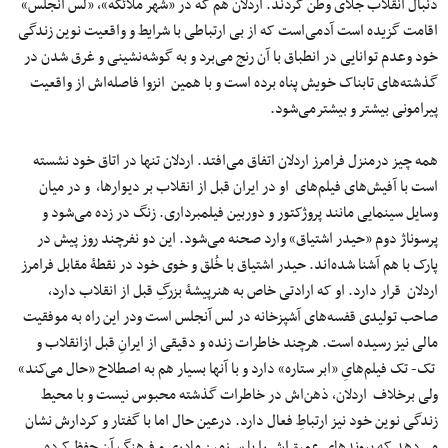
دنبال انقلاب جلای وطن کردند. اردلان هم که در «شهر ملائکه»، «لس آنجلس»
اقامت گزیده است آدمی‌است که از بی ارتباطی با شرایط و واقعیت نوین زندگی
خود وعدم توانایی در انطباق با آن رنج می‌برد و به گوشه‌نشینی و غرق شدن در
گذشته‌های تابناک خویش پناه برده است و با همین انزوا فاصله‌اش از واقعیت
پیرامونی بیشتر و بیشترمی‌شود.
همه چیز درمنزل فرامرز اردلان اتفاق می‌افتد. اردلان تنها در اتاق خود نشسته
است با آفیش‌های فیلم‌های او در ایران قبل از انقلاب بر دیوارها، و در میان
وسایل سینمایی مانند پروژکتور و دوربین فیلمبرداری. زنگ در زده می‌شود و
پرسوناژ دوم «حیدر اشتیاق» وارد صحنه می‌شود. این دو نفرچند روز پیش در
پارک با هم آشنا شده‌اند. حیدر اشتیاق با خُلق و خوی خود در نقطۀ مقابل فرامرز
اردلان قرار دارد. او که ارادتی خاص به هنرپیشۀ بزرگِ قبل از انقلاب دارد،
صاحب تولیدی قفسه‌های آشپزخانه در لس آنجلس است ودر این راه به موفقیت
مالی نیز رسیده است. هرچند خاطرات زنده و دقیقی از ایرانِ قبل ازانقلاب و
تک‌- تک فیلم‌هایِ «ابر ستاره» دارد و با آنها بسیار هم به اصطلاح «حال می‌کند»
ولی برخلاف اردلان، ذهن‌اش در خاطرات گذشته محبوس نیست و با محیط
زندگی نوین خود نیز ارتباطِ فعال دارد. درعین حال اما با گفتار و کردارش نشان
می‌دهد که پیوندهای عمیق‌اش را با سرزمین مادری و فرهنگ آن حفظ کرده