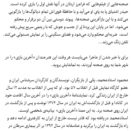
صحنه‌هایی از فیلم‌هایی که فرامرز اردلان در آنها نقش اول را بازی کرده است.
حیدر اشتیاق پا به پایِ او می‌آید و با حافظۀ قوی‌اش تمام دیالوگ‌ها را بازگویی
می‌کند و با این باز‌آفرینی‌ صحنه‌ها، پیوند دوستی بین آن دو برقرار و محکم
می‌شود. اما در پایان این پردۀ پُر از جنب و جوش که با ریتمی‌ سریع پیش رفته
است، ضربه‌ای محکم وارد می‌شود و فضای سنگینی را بر نمایش مستولی می‌کند.
تلفن زنگ می‌زند…
برای با خبر شدن از ماجرا می‌بایست هر وقت این هنرمندان «آخرین بازی» را در
شهر شما به روی صحنه آوردند، به تماشایش بروید.
محمود استادمحمد، یکی از بازیگران، نویسندگان و کارگردان سرشناس ایران و
عضو کارگاه نمایش قبل ار انقلاب ۵۷ بود. او که پس از انقلاب به مدت ۱۲ سال
خارج از ایران زندگی کرد، نمایشنامۀ «آخرین بازی» را در آخرین سال اقامت خود
در کانادا و قبل از بازگشت‌اش به ایران در سال ۱۳۷۶ نوشت و پس از بازگشت در
ایران روی صحنه برد. به این معنا «آخرین بازی» بیانیه‌ی شخصی اوست.
استادمحمد دریافته بود که قادر نیست خارج از ایران به کارهنری ادامه دهد و
راه بازگشت به ایران را برگزید و متاسفانه در سال ۱۳۹۲ بر اثر بیماری سرطان در