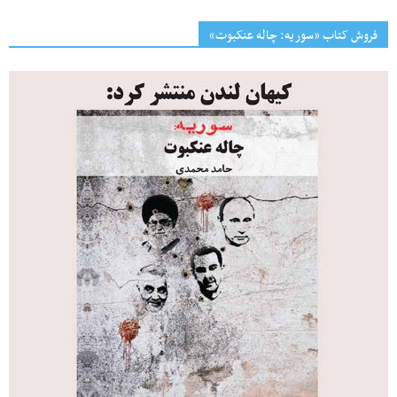
فروش کتاب «سوریه: چاله عنکبوت»