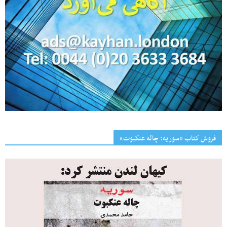
فروش کتاب «سوریه: چاله عنکبوت»