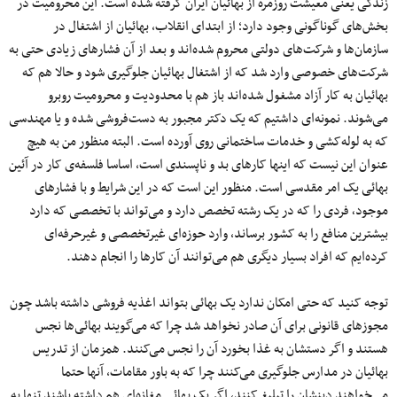
زندگی یعنی معیشت روزمره از بهائیان ایران گرفته شده است. این محرومیت در
بخش‌های گوناگونی وجود دارد؛ از ابتدای انقلاب، بهائیان از اشتغال در
سازمان‌ها و شرکت‌های دولتی محروم شده‌اند و بعد از آن فشارهای زیادی حتی به
شرکت‌های خصوصی وارد شد که از اشتغال بهائیان جلوگیری شود و حالا هم که
بهائیان به کار آزاد مشغول شده‌اند باز هم با محدودیت و محرومیت روبرو
می‌شوند. نمونه‌ای داشتیم که یک دکتر مجبور به دست‌فروشی شده و یا مهندسی
که به لوله‌کشی و خدمات ساختمانی روی آورده است. البته منظور من به هیچ
عنوان این نیست که اینها کارهای بد و ناپسندی است، اساسا فلسفه‌ی کار در آئین
بهائی یک امر مقدسی است. منظور این است که در این شرایط و با فشارهای
موجود٬‌ فردی را که در یک رشته تخصص دارد و می‌تواند با تخصصی که دارد
بیشترین منافع را به کشور برساند، وارد حوزه‌ای غیرتخصصی و غیرحرفه‌ای
کرده‌ایم که افراد بسیار دیگری هم می‌توانند آن کارها را انجام دهند.
توجه کنید که حتی امکان ندارد یک بهائی بتواند اغذیه فروشی داشته باشد چون
مجوزهای قانونی برای آن صادر نخواهد شد چرا که می‌گویند بهائی‌ها نجس
هستند و اگر دستشان به غذا بخورد آن را نجس می‌کنند. همزمان از تدریس
بهائیان در مدارس جلوگیری می‌کنند چرا که به باور مقامات، آنها حتما
می‌خواهند دینشان را تبلیغ کنند، اگر یک بهائی مغازه‌ای هم داشته باشند تنها به