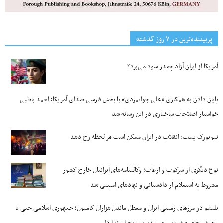
پربیننده‌ترین‌ در ۷ روز گذشته
آمریکا از ایران آزاد چقدر سود می‌برد؟
پایان دادن به همکاری «علی جوانمردی» با بخش فارسی صدای آمریکا؛ احمد باطبی
خواستار اصلاحات ساختاری در این رسانه شد
نیویورک پست: انقلاب در ایران ممکن است هر لحظه رخ دهد
نوع دیگری از سرکوب و ارعاب؛ وکالتنامه‌های ایرانیان خارج کشور
مشروط به استعلام از دادستانی و نهادهای امنیتی شد
بلبشو در مرزهای زمینی ایران و معطل ماندن هزاران کامیون؛ جمهوری اسلامی حتی با
وجود محاصره دریایی هم مدیریت بحران ندارد!