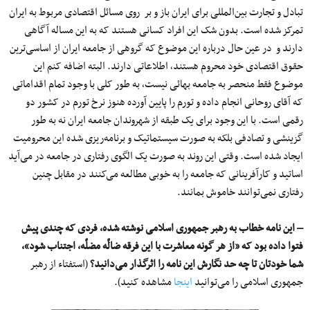
تبادل و تجارت بین‌المللی برای ایران باز و بر روی مسائل اقتصادی مربوط به ایران
تمرکز شده است. بدون شک این افراد کسانی هستند که به این مساله آگاهی
دارند و در عین حال درباره این موضوع که گروهی از جامعه ایران از اساسی‌ترین
حقوق اقتصادی خود محروم هستند٬ اطلاعاتی دارند. البته اضافه کنم این
موضوع فقط منحصر به جامعه بهائی نیست٬‌ به طور کلی با وجود تمام اقداماتی
که آقای روحانی انجام داده و تورم را پایین آورده هنوز نرخ تورم در کشور دو
رقمی است. با این وجود برای یک طبقه از شهروندان جامعه ایران نه به طور
گزینشی و تصادفی بلکه به صورت سیستماتیک و برنامه‌ریزی شده این محرومیت
ایجاد شده است. وقتی این روند به صورت یک الگوی رفتاری در جامعه در می‌آید
اساتید و کارآفرینانی که جامعه را به خوبی مطالعه می‌کنند در مقابل چنین
رفتاری نمی‌توانند خاموش بمانند.
– این نامه خطاب به رهبر جمهوری اسلامی نوشته شده، فردی که چندی پیش
فتوا داده بود که «از هر گونه معاشرت با این فرقه ضالّه مضلّه، اجتناب شود»،
شما خودتان تا چه حد نگارش این نامه را اثرگذار می‌دانید؟
(استفتاء از رهبر
جمهوری اسلامی را می‌توانید
اینجا
مشاهده کنید).