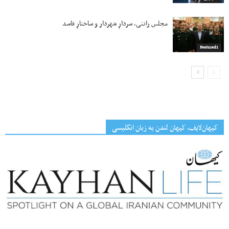
مجلس رانتی، سردارِ شهردار و ساختارِ فاسد
Featured1
کیهان‌لایف، کیهان لندن به زبان انگلیسی