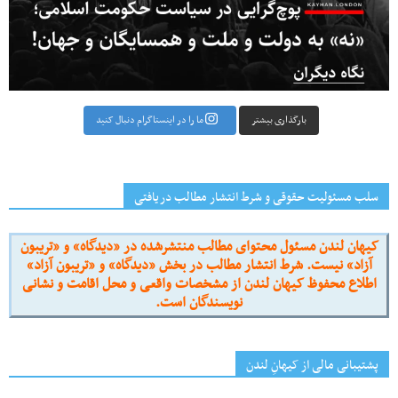
بارگذاری بیشتر
ما را در اینستاگرام دنبال کنید
سلب مسئولیت حقوقی و شرط انتشار مطالب دریافتی
کیهان لندن مسئول محتوای مطالب منتشرشده در «دیدگاه» و «تریبون
آزاد» نیست. شرط انتشار مطالب در بخش «دیدگاه» و «تریبون آزاد»
اطلاع محفوظ کیهان لندن از مشخصات واقعی و محل اقامت و نشانی
نویسندگان است.
پشتیبانی مالی از کیهانِ لندن