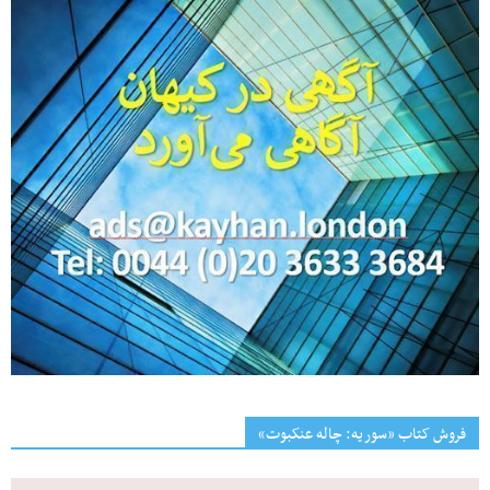
فروش کتاب «سوریه: چاله عنکبوت»