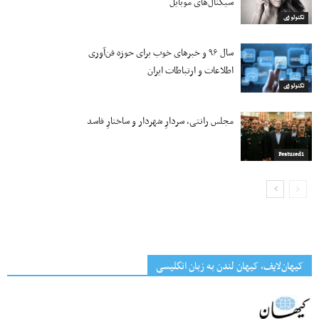
سیگنال‌های موبایل
تکنولوژی
سال ۹۶ و خبرهای خوب برای حوزه فن‌آوری
اطلاعات و ارتباطات ایران
تکنولوژی
مجلس رانتی، سردارِ شهردار و ساختارِ فاسد
Featured1
کیهان‌لایف، کیهان لندن به زبان انگلیسی