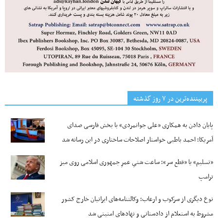
پربیننده‌ترین‌ در ۷ روز گذشته
پایان دادن به همکاری «علی جوانمردی» با بخش فارسی صدای
آمریکا؛ احمد باطبی خواستار اصلاحات ساختاری در این رسانه شد
«تسلیم» یا «قطع سر»؛ ساعت شنیِ عمرِ جمهوری اسلامی روی میز
ترامپ
نوع دیگری از سرکوب و ارعاب؛ وکالتنامه‌های ایرانیان خارج کشور
مشروط به استعلام از دادستانی و نهادهای امنیتی شد