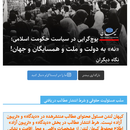
بارگذاری بیشتر
ما را در اینستاگرام دنبال کنید
سلب مسئولیت حقوقی و شرط انتشار مطالب دریافتی
کیهان لندن مسئول محتوای مطالب منتشرشده در «دیدگاه» و «تریبون
آزاد» نیست. شرط انتشار مطالب در بخش «دیدگاه» و «تریبون آزاد»
اطلاع محفوظ کیهان لندن از مشخصات واقعی و محل اقامت و نشانی