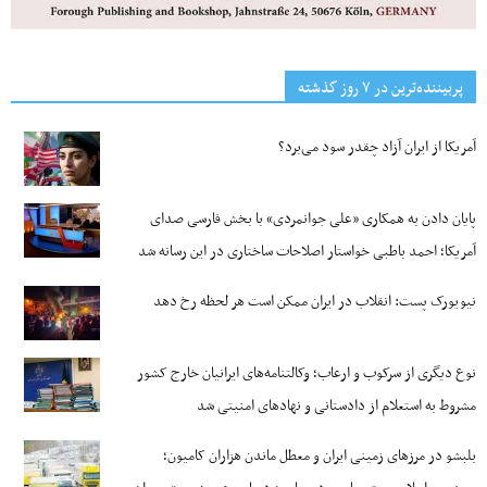
پربیننده‌ترین‌ در ۷ روز گذشته
آمریکا از ایران آزاد چقدر سود می‌برد؟
پایان دادن به همکاری «علی جوانمردی» با بخش فارسی صدای
آمریکا؛ احمد باطبی خواستار اصلاحات ساختاری در این رسانه شد
نیویورک پست: انقلاب در ایران ممکن است هر لحظه رخ دهد
نوع دیگری از سرکوب و ارعاب؛ وکالتنامه‌های ایرانیان خارج کشور
مشروط به استعلام از دادستانی و نهادهای امنیتی شد
بلبشو در مرزهای زمینی ایران و معطل ماندن هزاران کامیون؛