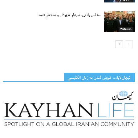
مجلس رانتی، سردارِ شهردار و ساختارِ فاسد
Featured1
کیهان‌لایف، کیهان لندن به زبان انگلیسی