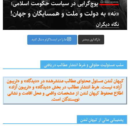
بارگذاری بیشتر
ما را در اینستاگرام دنبال کنید
سلب مسئولیت حقوقی و شرط انتشار مطالب دریافتی
کیهان لندن مسئول محتوای مطالب منتشرشده در «دیدگاه» و «تریبون
آزاد» نیست. شرط انتشار مطالب در بخش «دیدگاه» و «تریبون آزاد»
اطلاع محفوظ کیهان لندن از مشخصات واقعی و محل اقامت و نشانی
نویسندگان است.
پشتیبانی مالی از کیهانِ لندن