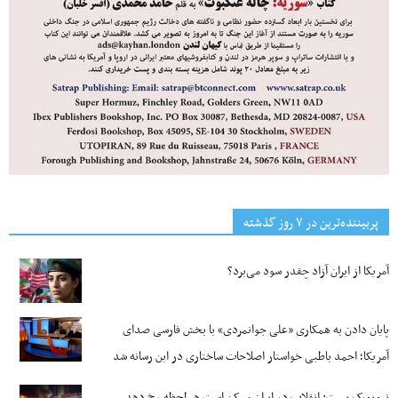
پربیننده‌ترین‌ در ۷ روز گذشته
آمریکا از ایران آزاد چقدر سود می‌برد؟
پایان دادن به همکاری «علی جوانمردی» با بخش فارسی صدای
آمریکا؛ احمد باطبی خواستار اصلاحات ساختاری در این رسانه شد
نیویورک پست: انقلاب در ایران ممکن است هر لحظه رخ دهد