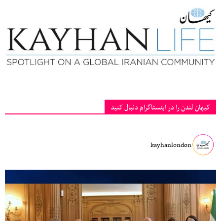
کیهان لندن را در اینستاگرام دنبال کنید
kayhanlondon