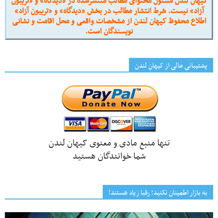
کیهان لندن مسئول محتوای مطالب منتشرشده در «دیدگاه» و «تریبون
آزاد» نیست. شرط انتشار مطالب در بخش «دیدگاه» و «تریبون آزاد»
اطلاع محفوظ کیهان لندن از مشخصات واقعی و محل اقامت و نشانی
نویسندگان است.
پشتیبانی مالی از کیهانِ لندن
تنها منبع مادی و معنوی کیهان لندن
شما خوانندگان هستید
به بازار اطمینان نکنید؛ رقبا زیاد هستند!