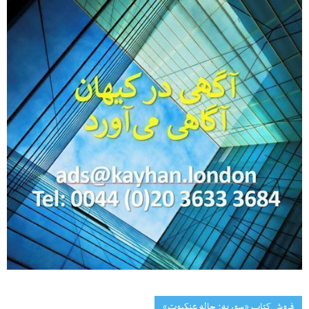
فروش کتاب «سوریه: چاله عنکبوت»