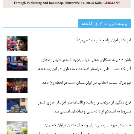
پربیننده‌ترین‌ در ۷ روز گذشته
آمریکا از ایران آزاد چقدر سود می‌برد؟
پایان دادن به همکاری «علی جوانمردی» با بخش فارسی صدای
آمریکا؛ احمد باطبی خواستار اصلاحات ساختاری در این رسانه شد
نیویورک پست: انقلاب در ایران ممکن است هر لحظه رخ دهد
نوع دیگری از سرکوب و ارعاب؛ وکالتنامه‌های ایرانیان خارج کشور
مشروط به استعلام از دادستانی و نهادهای امنیتی شد
بلبشو در مرزهای زمینی ایران و معطل ماندن هزاران کامیون؛