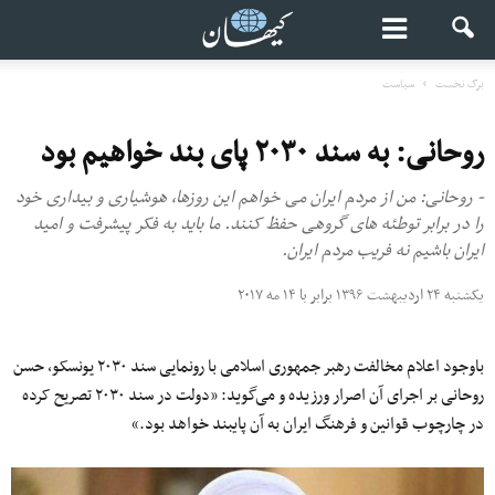
برگ نخست
سیاست
روحانی: به سند ۲۰۳۰ پای بند خواهیم بود
- روحانی: من از مردم ایران می خواهم این روزها، هوشیاری و بیداری خود
را در برابر توطئه های گروهی حفظ کنند. ما باید به فکر پیشرفت و امید
ایران باشیم نه فریب مردم ایران.
یکشنبه ۲۴ اردیبهشت ۱۳۹۶ برابر با ۱۴ مه ۲۰۱۷
باوجود اعلام مخالفت رهبر جمهوری اسلامی با رونمایی سند ۲۰۳۰ یونسکو، حسن
روحانی بر اجرای آن اصرار ورزیده و می‌گوید: «دولت در سند ۲۰۳۰ تصریح کرده
در چارچوب قوانین و فرهنگ ایران به آن پایبند خواهد بود.»