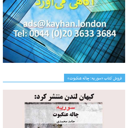
فروش کتاب «سوریه: چاله عنکبوت»