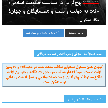
بارگذاری بیشتر
ما را در اینستاگرام دنبال کنید
سلب مسئولیت حقوقی و شرط انتشار مطالب دریافتی
کیهان لندن مسئول محتوای مطالب منتشرشده در «دیدگاه» و «تریبون
آزاد» نیست. شرط انتشار مطالب در بخش «دیدگاه» و «تریبون آزاد»
اطلاع محفوظ کیهان لندن از مشخصات واقعی و محل اقامت و نشانی
نویسندگان است.
پشتیبانی مالی از کیهانِ لندن