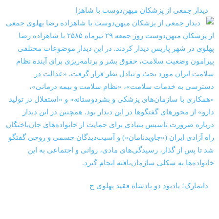
‏‏‏ ‏‏ ‏ دیدار جمعی از پزشکان میهن‌‎دوست با شاهزا
‏‏‏ ‏‏ ‏ دانمارک؛ یادبود دو پادشاه فقید پهلوی ج