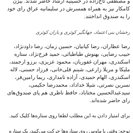
و مصطفی تاج‌زاده در حسینیه ارشاد حاضر شدند. بیژن
کامکار نیز به همراه همسرش در سلیمانیه عراق رای خود
را به صندوق انداختند.
رخشان بنی اعتماد، جهانگیر کوثری و باران کوثری
رضا عطاران، رضا کیانیان، حسین زمان، رضا داودنژاد،
حبیب رضایی، بهنوش طباطبائی، حمید فرخ‌نژاد، ستاره
اسکندری، مهران غفوریان، محمود عزیزی، برزو ارجمند،
ملیکا و مریلا زارعی، شبنم قلی‌خانی، فرزاد حسنی، لاله
اسکندری، الهام حمیدی، آزاده نامداری، ریما رامین‌فر،
نسرین نصرتی، شیلا خداداد، محمدرضا حکیمی،
سیدعبدالحسین مختاباد، حافظ ناظری هم پای صندوق‌های
رای حاضر شده‌اند.
برای امتیاز دادن به این مطلب لطفا روی ستاره‌ها کلیک کنید.
توجه: وقتی با ماوس روی ستاره‌ها حرکت می‌کنید، یک ستاره