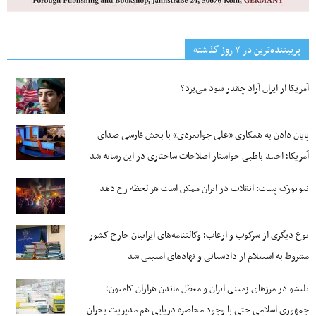
پربیننده‌ترین‌ در ۷ روز گذشته
آمریکا از ایران آزاد چقدر سود می‌برد؟
پایان دادن به همکاری «علی جوانمردی» با بخش فارسی صدای
آمریکا؛ احمد باطبی خواستار اصلاحات ساختاری در این رسانه شد
نیویورک پست: انقلاب در ایران ممکن است هر لحظه رخ دهد
نوع دیگری از سرکوب و ارعاب؛ وکالتنامه‌های ایرانیان خارج کشور
مشروط به استعلام از دادستانی و نهادهای امنیتی شد
بلبشو در مرزهای زمینی ایران و معطل ماندن هزاران کامیون؛
جمهوری اسلامی حتی با وجود محاصره دریایی هم مدیریت بحران