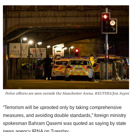
Police officers are seen outside the Manchester Arena. REUTERS/Jon Super
“Terrorism will be uprooted only by taking comprehensive
measures, and avoiding double standards,” foreign ministry
spokesman Bahram Qasemi was quoted as saying by state
news agency IRNA on Tuesday.