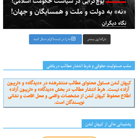
بارگذاری بیشتر
ما را در اینستاگرام دنبال کنید
سلب مسئولیت حقوقی و شرط انتشار مطالب دریافتی
کیهان لندن مسئول محتوای مطالب منتشرشده در «دیدگاه» و «تریبون
آزاد» نیست. شرط انتشار مطالب در بخش «دیدگاه» و «تریبون آزاد»
اطلاع محفوظ کیهان لندن از مشخصات واقعی و محل اقامت و نشانی
نویسندگان است.
پشتیبانی مالی از کیهانِ لندن