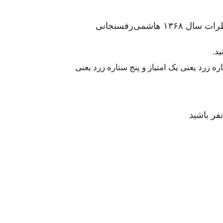
د.
 زرد یعنی یک امتیاز و پنج ستاره زرد یعنی
فر باشید