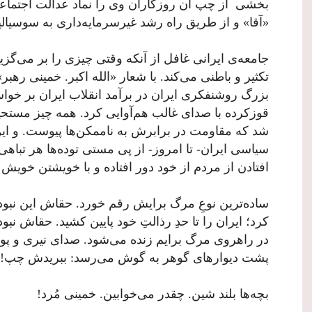
بخشی از چپ آن روزگاران وی را نماد عدالت اجتماعی 
«آقا» و از طریق راه رشد غیرسرمایه‌داری به سوسیال
جامعه‌ی ایرانی غافل از آنکه وقتی چیزی را بر می‌گزی
تکثیر و باطنی می‌کند. با شعار «الله اکبر. خمینی ره
بزرگ روشنفکری‌ ایران در برآمد انقلاب ایران بر خواس
قوزکرده با صدای غالب هم‌آوایی کرد. همه چیز مستحی
شد که مقاومت در برابرش به ناممکن‌ها پیوست. و ای
سیاسی ایران- تا امروز- از پی مستی توده‌ها هر تباهی
افتادن از مردم از خود دور افتاده و با خویشتن خویش و
ساده‌ترین نوعِ مرگ برایش رقم خورد. حق­اش این نبود
کرد؛ ایران را تا حدِ رذالتِ خود پایین کشید. حق­اش نبود
در راهروی مرگ برایم زنده می‌شود. صدای نیری و پ
پشت دیوارهای گوهر به گوش می‌رسد: ببریدش چپ!
بچه‌ها بلند شین. چقدر می‌خوابین. خمینی مُرد!