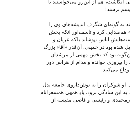
انگاشت، هم از این‌رو می‌خواستند با
یسم برسند!
ند به گونه‌ای شگرف اندیشه‌های وی را
بر» هم‌صدایی کرد و تاسف‌آور آنکه بخش
ته‌ها‌یش لباس نپوشاند بلکه عریان و
ل شده بود در خمینی. آن‌قدر «آقا» بزرگ
ن‌گونه بود که بخش مهمی از مرشدانِ
 را پیروزی خوانده و مدام از هراس دور
داع می‌کنند.
. او شوکران را به نوش‌داروی جامعه بدل
 به این سادگی برود. یادِ همه­ی هم­سفران­ام
ورمحمدی و رئیسی و قاضی مقیسه از