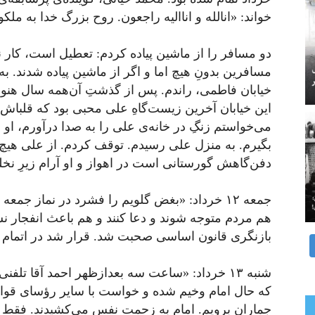
‌خواند: «انا‌لله و انا‌الیه راجعون. روح بزرگ خدا به م
دو مسافر را از ماشین پیاده کردم: تعطیل است، کار ن
مسافرین بدونِ هیچ اما و اگر از ماشین پیاده شدند.
خیابان فاطمی، راندم. پس از گذشتِ آن‌همه سال هنوز
این خیابان آخرین زیست‌گاهِ علی محبی بود که قلب­­اش 
می‌خواستم زنگِ در خانه‌ی علی را به صدا در‌آورم، او ر
بگیرم. به منزل علی ‌رسیدم. توقف کردم. از علی هیچ 
دفن‌گاهش گورستانی است در اهواز و او آرام زیرِ ن
جمعه ۱۲ خرداد: «بغض گلویم را فشرد در نماز جم
هم مردم متوجه شوند و دعا کنند و هم باعث انفجار نشو
بازنگری قانون اساسی صحبت شد. قرار شد در اتمام کار
شنبه ۱۳ خرداد: «ساعت سه بعدازظهر احمد آقا تلفنی
که حال امام وخیم شده و خواست با سایر رؤسای قوا س
جماران برویم. امام به زحمت نفس می‌کشیدند. فقط 