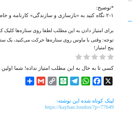
*توضیح:
۲-۱ نگاه کنید به «بازسازی و سازندگی» کارنامه و خاطرات سال ۱۳۶۸ هاشمی‌رفسنجانی
برای امتیاز دادن به این مطلب لطفا روی ستاره‌ها کلیک کنی
توجه: وقتی با ماوس روی ستاره‌ها حرکت می‌کنید، یک ستاره
پنج امتیاز!
کسی تا به حال به این مطلب امتیاز نداده! شما اولین ن
Share
Gmail
Copy
Balatarin
Telegram
WhatsApp
Facebook
X
Link
لینک کوتاه شده این نوشته:
https://kayhan.london/?p=77649