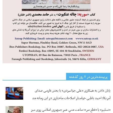
پربیننده‌ترین‌ در ۷ روز گذشته
پایان دادن به همکاری «علی جوانمردی» با بخش فارسی صدای
آمریکا؛ احمد باطبی خواستار اصلاحات ساختاری در این رسانه شد
«تسلیم» یا «قطع سر»؛ ساعت شنیِ عمرِ جمهوری اسلامی روی میز