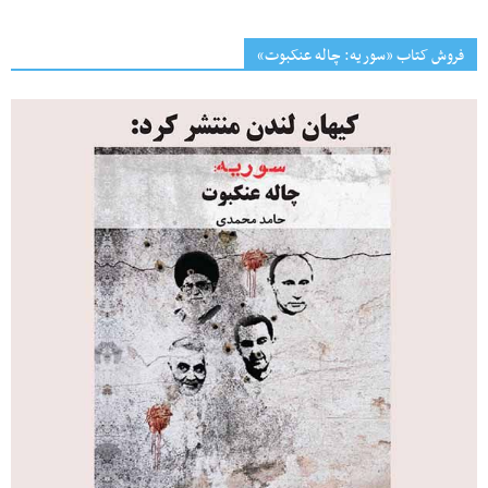
فروش کتاب «سوریه: چاله عنکبوت»