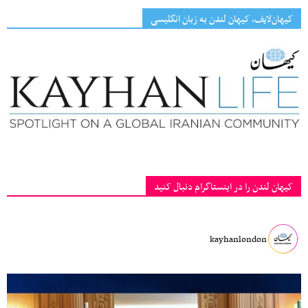
کیهان‌لایف، کیهان لندن به زبان انگلیسی
کیهان لندن را در اینستاگرام دنبال کنید
kayhanlondon