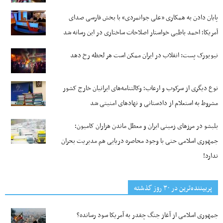
پایان دادن به همکاری «علی جوانمردی» با بخش فارسی صدای
آمریکا؛ احمد باطبی خواستار اصلاحات ساختاری در این رسانه شد
نیویورک پست: انقلاب در ایران ممکن است هر لحظه رخ دهد
نوع دیگری از سرکوب و ارعاب؛ وکالتنامه‌های ایرانیان خارج کشور
مشروط به استعلام از دادستانی و نهادهای امنیتی شد
بلبشو در مرزهای زمینی ایران و معطل ماندن هزاران کامیون؛
جمهوری اسلامی حتی با وجود محاصره دریایی هم مدیریت بحران
ندارد!
پربیننده‌ترین‌ در ۳۰ روز گذشته
جمهوری اسلامی از آغاز جنگ چقدر به آمریکا سود رسانده؟