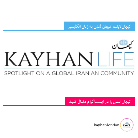
کیهان‌لایف، کیهان لندن به زبان انگلیسی
کیهان لندن را در اینستاگرام دنبال کنید
kayhanlondon