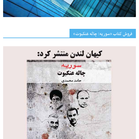
فروش کتاب «سوریه: چاله عنکبوت»