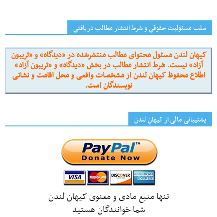
سلب مسئولیت حقوقی و شرط انتشار مطالب دریافتی
کیهان لندن مسئول محتوای مطالب منتشرشده در «دیدگاه» و «تریبون
آزاد» نیست. شرط انتشار مطالب در بخش «دیدگاه» و «تریبون آزاد»
اطلاع محفوظ کیهان لندن از مشخصات واقعی و محل اقامت و نشانی
نویسندگان است.
پشتیبانی مالی از کیهانِ لندن
تنها منبع مادی و معنوی کیهان لندن
شما خوانندگان هستید