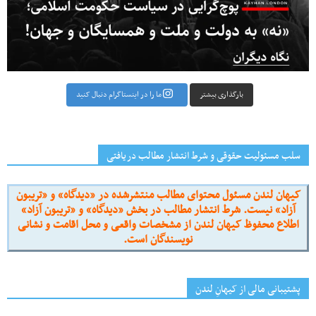
بارگذاری بیشتر
ما را در اینستاگرام دنبال کنید
سلب مسئولیت حقوقی و شرط انتشار مطالب دریافتی
کیهان لندن مسئول محتوای مطالب منتشرشده در «دیدگاه» و «تریبون
آزاد» نیست. شرط انتشار مطالب در بخش «دیدگاه» و «تریبون آزاد»
اطلاع محفوظ کیهان لندن از مشخصات واقعی و محل اقامت و نشانی
نویسندگان است.
پشتیبانی مالی از کیهانِ لندن