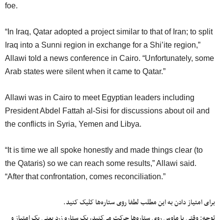
foe.
“In Iraq, Qatar adopted a project similar to that of Iran; to split
Iraq into a Sunni region in exchange for a Shi’ite region,”
Allawi told a news conference in Cairo. “Unfortunately, some
Arab states were silent when it came to Qatar.”
Allawi was in Cairo to meet Egyptian leaders including
President Abdel Fattah al-Sisi for discussions about oil and
the conflicts in Syria, Yemen and Libya.
“It is time we all spoke honestly and made things clear (to
the Qataris) so we can reach some results,” Allawi said.
“After that confrontation, comes reconciliation.”
برای امتیاز دادن به این مطلب لطفا روی ستاره‌ها کلیک کنید.
توجه: وقتی با ماوس روی ستاره‌ها حرکت می‌کنید، یک ستاره زرد یعنی یک امتیاز و