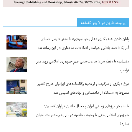
پربیننده‌ترین‌ در ۷ روز گذشته
پایان دادن به همکاری «علی جوانمردی» با بخش فارسی صدای
آمریکا؛ احمد باطبی خواستار اصلاحات ساختاری در این رسانه شد
«تسلیم» یا «قطع سر»؛ ساعت شنیِ عمرِ جمهوری اسلامی روی میز
ترامپ
نوع دیگری از سرکوب و ارعاب؛ وکالتنامه‌های ایرانیان خارج کشور
مشروط به استعلام از دادستانی و نهادهای امنیتی شد
بلبشو در مرزهای زمینی ایران و معطل ماندن هزاران کامیون؛
جمهوری اسلامی حتی با وجود محاصره دریایی هم مدیریت بحران
ندارد!