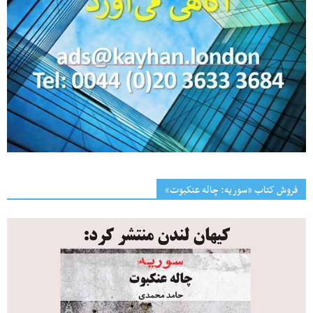
فروش کتاب «سوریه: چاله عنکبوت»