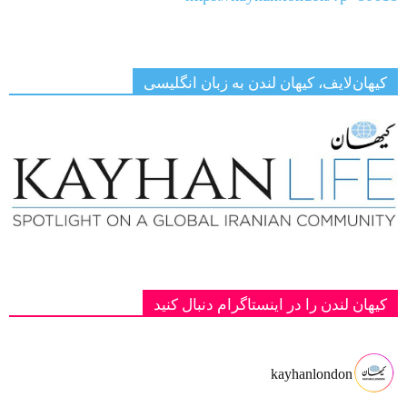
کیهان‌لایف، کیهان لندن به زبان انگلیسی
کیهان لندن را در اینستاگرام دنبال کنید
kayhanlondon