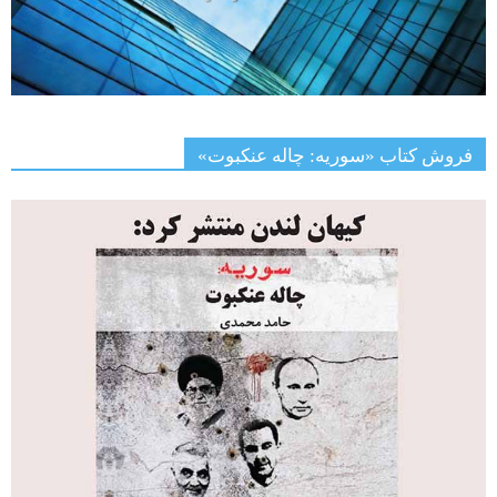
فروش کتاب «سوریه: چاله عنکبوت»