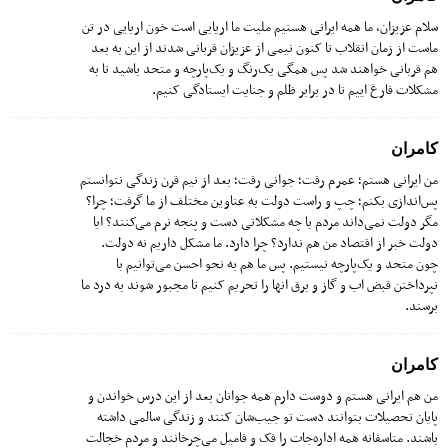
سلام عزیزان، ما همه ایرانی هستیم ملیت ما اریایی است خون اریایی در تن
ماست از زمان انقلاب تا کنون نیمی از عزیزان قربانی شدند از این به بعد
هم قربانی خواهند شد پس همگی یک‌رنگ و یک‌پارچه و متحد باشید تا به
مشکلات فارغ اییم تا در برابر ظلم و جنایت ایستادگی کنیم.
کامران
من ایرانی هستم؛ عمرم رفت؛ جوانی رفت؛ بعد از نیم قرن زندگی نتوانستم
پس‌اندازی بکنم؛ چپ و راست دولت به عناوین مختلف از ما گرفت؛ چرا؟
مگر دولت نمی‌داند مردم با چه مشکلاتی دست و پنجه نرم می‌کنند؟ ایا
دولت خبر از اقتصاد من هم ندارد؟ چرا دارد. ما مشکل داریم نه دولت.
چون متحد و یک‌پارچه نیستیم. پس ما هم به نحو احسن می‌توانیم با
نپرداختن قبض اب و گاز و برق انها را تحریم کنیم تا مجبور شوند به درد ما
برسند.
کامران
من هم ایرانی هستم و دوست دارم همه جوانان بعد از این درس خواندن و
پایان تحصیلات بتوانند دست تو جیب‌شان کنند و زندگی سالمی داشته
باشند. متاسفانه همه اداره‌جات را فک و فامیل می‌چرخانند و مردم خجالت