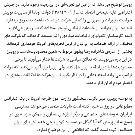
رویترز توضیح می‌دهد که از قبل نیز تجربه‌ای در این زمینه وجود دارد. در جنبش
اعتراضی علیه نتیجه‌ی انتخابات سال ۲۰۰۹ (۱۳۸۸) دولت اوباما از مدیریت توییتر
خواست تغییرات و تعمیراتی را که این شرکت در دست داشت به تعویق بیندازد
تا مردم ایران بتوانند از خدمات ارتباطی توییتر استفاده کنند. رویترز می‌افزاید،
البته کارشناسان تکنولوژی ارتباطات مواردی را نیز مستند کرده‌اند که شرکت‌های
مختلف از ارائه خدمات به ایرانیان از ترس تحریم‌های آمریکا خودداری کرده‌اند.
بخشی از اشاره‌ی شاهزاده رضا پهلوی مربوط به همین محدودیت‌هاست و رویترز
در این باره می‌نویسد که فعالان سیاسی به شرکت‌ها فشار می‌آورند تا برخی
محدودیت‌ها را در رابطه با ایران شل کنند ولی این را نیز تأکید می‌کنند که دولت
ترامپ می‌تواند استثناءهایی را در نظر بگیرد تا این شرکت‌ها امکانات بیشتری در
اختیار مردم ایران قرار دهند.
به نوشته رویترز، هیثر نائرت، سخنگوی وزارت امور خارجه آمریکا در یک کنفرانس
مطبوعاتی در روز سه‌شنبه گفته است «ایالات متحده می‌خواهد دسترسی
ایرانیان به رسانه‌های اجتماعی و دیگر ابزارهای مجازی را ممکن سازد.» وی در
پاسخ به این پرسش که آیا گوگل در مسدود کردن برخی خدماتش برای ایران
«مبالغه» کرده است گفت که اطلاعی از این موضوع ندارد.