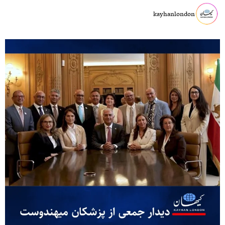
kayhanlondon