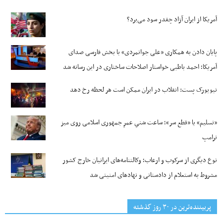
آمریکا از ایران آزاد چقدر سود می‌برد؟
پایان دادن به همکاری «علی جوانمردی» با بخش فارسی صدای
آمریکا؛ احمد باطبی خواستار اصلاحات ساختاری در این رسانه شد
نیویورک پست: انقلاب در ایران ممکن است هر لحظه رخ دهد
«تسلیم» یا «قطع سر»؛ ساعت شنیِ عمرِ جمهوری اسلامی روی میز
ترامپ
نوع دیگری از سرکوب و ارعاب؛ وکالتنامه‌های ایرانیان خارج کشور
مشروط به استعلام از دادستانی و نهادهای امنیتی شد
پربیننده‌ترین‌ در ۳۰ روز گذشته