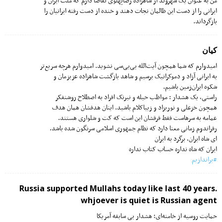
من به عنوان یک شهروند از شاهزاده رضاپهلوی تقاضا دارم که ملت ایران و
ایرانی را از دست این ظالمان نجات دهند و خنده از دست رفته ایرانیان را
بازگرداند.
کیان
امیدوارم که شما همچون آیت‌الله بی‌بی‌سی نشوید. امیدوارم هرچه سریع‌تر
به ایرانی آزاد و دموکراتیک برسیم و شاهد بازگشت شاهزاده عزیزمان و
شکوه ایران‌زمین باشیم.
راستی، یک هشدار : مواظب حیله و نیرنک افراد به اصطلاح روشنفکر
همچون خزعلی و نوریزاد و زیباکلام باشید. اینان هدفشان همان هدف
عمامه به سرهاست فقط فرقشان این است که کت و شلواری هستند.
رفراندوم زمانی معنا دارد که نظام جمهوری اسلامی سرنگون شده باشد.
ای شاه ایران، برگرد به ایران
ایران که شاه نداره حساب کتاب نداره
#براندازیم
Russia supported Mullahs today like last 40 years.
whjoever is quiet is Russian agent
حمایت روسیه از خامنه‌ای؛ هشدار بی سابقه آمریکا