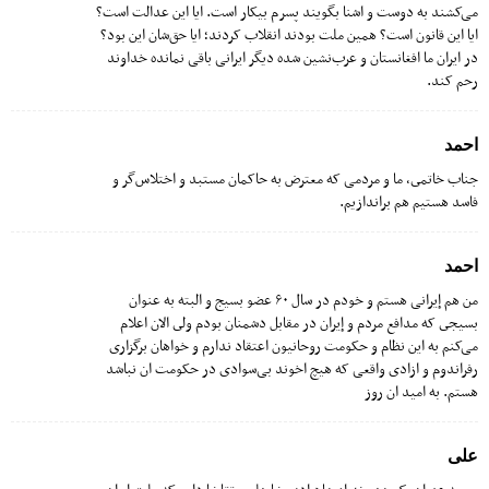
می‌کشند به دوست و اشنا بگویند پسرم بیکار است. ایا این عدالت است؟
ایا این قانون است؟ همین ملت بودند انقلاب کردند؛ ایا حق‌شان این بود؟
در ایران ما افغانستان و عرب‌نشین شده دیگر ایرانی باقی نمانده خداوند
رحم کند.
احمد
جناب خاتمى، ما و مردمی که معترض به حاکمان مستبد و اختلاس‌گر و
فاسد هستیم هم براندازیم.
احمد
من هم إیرانی هستم و خودم در سال ۶٠ عضو بسیج و البته به عنوان
بسیجى که مدافع مردم و إیران در مقابل دشمنان بودم ولى الان اعلام
می‌کنم به این نظام و حکومت روحانیون اعتقاد ندارم و خواهان برگزارى
رفراندوم و ازادى واقعی که هیچ اخوند بی‌سوادى در حکومت ان نباشد
هستم. به امید ان روز
علی