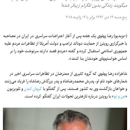
می‎گویند زندگی بدون تلگرام زیباتر شده!
پنج شنبه ۱۴ دی ۱۳۹۶ برابر با ۰۴ ژانویه ۲۰۱۸
(+ویدیو) رضا پهلوی یک هفته پس از آغاز اعتراضات سراسری در ایران در مصاحبه
با خبرگزاری رویترز از حمایت دونالد ترامپ و دولت آمریکا از تظاهرات مردم علیه
جمهوری اسلامی استقبال کرده و گفته «مردم قصد دارند سرنوشت خود را بر
اساس خواسته‎های خودشان بنا کنند».
شاهزاده رضا پهلوی که گروه کثیری از معترضان در تظاهرات سراسری اخیر در
شعارهای خود نام او، پدرش محمدرضاشاه و پدر بزرگ‎اش رضاشاه را فریاد می‌‏زنند
و خواهان بازگشت وی به کشور هستند، پس از گفتگو با
کیهان لندن
و تلویزیون
«
من و تو
» با رویترز درباره تازه‎ترین تحولات ایران گفتگو کرده است.