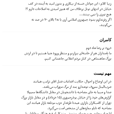
زیبا کلام : این جوانان خسته از بیکاری و بدون امید به آینده در کف
خیابان در انتهای تونل برخلاف من که هنوز امیدی به اصلاحات دارم ؟!
هیچ نوری را نمی بینند…
اگر رفرنداوم بشود جمهوری اسلامی آری یا نه؟ بالای ۷۰ در صد نه
می‌گویند.
کامران
درود بر رضا شاه دوم
ما پاسداران هم از خامنه‌ای بیزاریم و منتظر ورود شما هستیم تا در ارتش
بزرگ شاهنشاهی در کنار مردم انقلابی جانفشانی کنیم.
مهم نیست
در این اوضاع و احوال، حکایت اقدامات فشل اقای ترامپ همانند
ضرب‌المثل معروف نوشدارو بعد از مرگ سهراب می‌باشد.
صدا و سیما به جای مصاحبه با دانشجویان در مقابل دانشگاه‌ها معمولا
گزارش‌های خود را از خیابان بوذرجمهری (۱۵ خرداد) و در مقابل بازار بزرگ
تهران از کاسبکاران بازاری عمدتا طرفدار حزب موتلفه بازار همانند این
مصاحبه که تابلو مغازه‌های ان مشخص است می‌گیرد.
ایا جناب پهلوی جمع شورای مشورتی متشکل از فرهیختگان و دانایان را