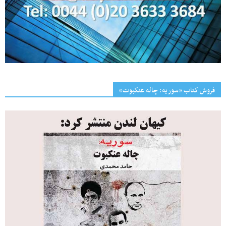
فروش کتاب «سوریه: چاله عنکبوت»