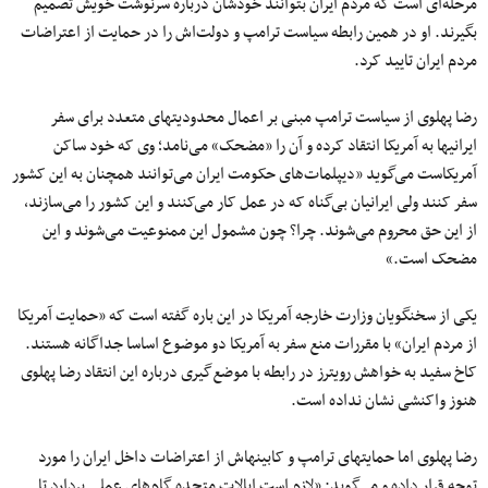
مرحله‌ای است که مردم ایران بتوانند خودشان درباره سرنوشت خویش تصمیم
بگیرند. او در همین رابطه سیاست ترامپ و دولت‌اش را در حمایت از اعتراضات
مردم ایران تایید کرد.
رضا پهلوی از سیاست ترامپ مبنی بر اعمال محدودیت‎های متعدد برای سفر
ایرانی‎ها به آمریکا انتقاد کرده و آن را «مضحک» می‌نامد؛ وی که خود ساکن
آمریکاست می‌گوید «دیپلمات‌های حکومت ایران می‌توانند همچنان به این کشور
سفر کنند ولی ایرانیان بی‌گناه که در عمل کار می‌کنند و این کشور را می‌سازند،
از این حق محروم می‌شوند. چرا؟ چون مشمول این ممنوعیت می‌شوند و این
مضحک است.»
یکی از سخنگویان وزارت خارجه آمریکا در این باره گفته است که «حمایت آمریکا
از مردم ایران» با مقررات منع سفر به آمریکا دو موضوع اساسا جداگانه هستند.
کاخ سفید به خواهش رویترز در رابطه با موضع‌گیری درباره این انتقاد رضا پهلوی
هنوز واکنشی نشان نداده است.
رضا پهلوی اما حمایت‎های ترامپ و کابینه‎اش از اعتراضات داخل ایران را مورد
توجه قرار داده و می‌گوید: «لازم است ایالات متحده گام‌های عملی بردارد تا