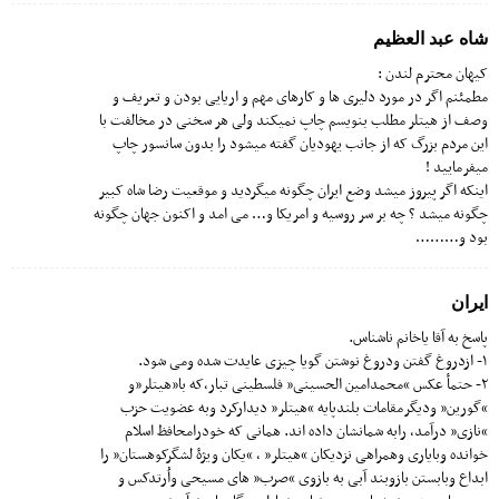
شاه عبد العظیم
کیهان محترم لندن :
مطمئنم اگر در مورد دلیری ها و کارهای مهم و اریایی بودن و تعریف و
وصف از هیتلر مطلب بنویسم چاپ نمیکند ولی هر سخنی در مخالفت با
این مردم بزرگ که از جانب یهودیان گفته میشود را بدون سانسور چاپ
میفرمایید !
اینکه اگر پیروز میشد وضع ایران چگونه میگردید و موقعیت رضا شاه کبیر
چگونه میشد ؟ چه بر سر روسیه و امریکا و… می امد و اکنون جهان چگونه
بود و………
ایران
پاسخ به آقا یاخانم ناشناس.
۱- ازدروغ گفتن ودروغ نوشتن گویا چیزی عایدت شده ومی شود.
۲- حتمأ عکس “محمدامین الحسینی” فلسطینی تبار،که با”هیتلر”و
“گورین” ودیگرمقامات بلندپایه “هیتلر” دیدارکرد وبه عضویت حزب
“نازی” درآمد، رابه شمانشان داده اند. همانی که خودرامحافظ اسلام
خوانده وبایاری وهمراهی نزدیکان “هیتلر” ، “یکان ویژۀ لشگرکوهستان” را
ابداع وبابستن بازوبند آبی به بازوی “صرب” های مسیحی واُرتدکس و