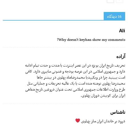
16 دیدگاه‌
Ali
Why doesn’t keyhan show my comments?
آزاده
تحریف تاریخ ایران بویژه در این عصر اینترنت با شدت و حدت تمام ادامه
دارد و جمهوری اسلامی در این عرصه بودجه و قشونی سایبری دارد. کافی
است ببینید چرا در ویکیپدیا محمدرضاشاه پهلوی در بیشتر جاها
محمدرضا پهلوی نوشته شده است یا یک عالمه تحریفات و جعلیاتی مثل
طرح وزارت اطلاعات جمهوری اسلامی تحت عنوان دروغین تاریخ شفاهی
ایران برای کوبیدن دوران پهلوی.
ناشناس
درود بر خاندان ایران ساز پهـلوى