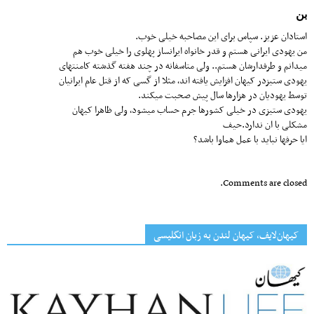
بن
استادان عزیز. سپاس برای این مصاحبه خیلی خوب.
من یهودی ایرانی هستم و قدر خانواه ایرانساز پهلوی را خیلی خوب هم
میدانم و طرفدارشان هستم.. ولی متاسفانه در چند هفته گذشته کامنتهای
یهودی ستیزدر کیهان افزایش یافته اند٬ مثلا از گسی که از قتل عام ایرانیان
توسط یهودیان در هزارها سال پیش صحبت میکند.
یهودی ستیزی در خیلی کشورها جرم حساب میشود٬ ولی ظاهرا کیهان
مشکلی با ان ندارد.حیف
ایا حرفها نباید با عمل هماوا باشد؟
Comments are closed.
کیهان‌لایف، کیهان لندن به زبان انگلیسی