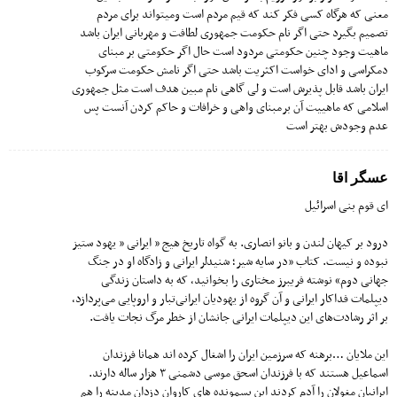
معنی که هرگاه کسی فکر کند که قیم مردم است ومیتواند برای مردم
تصمیم بگیرد حتی اگر نام حکومت جمهوری لطافت و مهربانی ایران باشد
ماهیت وجود چنین حکومتی مردود است حال اگر حکومتی بر مبنای
دمکراسی و ادای خواست اکثریت باشد حتی اگر نامش حکومت سرکوب
ایران باشد قابل پذیرش است و لی گاهی نام مبین هدف است مثل جمهوری
اسلامی که ماهییت آن برمبنای واهی و خرافات و حاکم کردن آنست پس
عدم وجودش بهتر است
عسگر اقا
ای قوم بنی اسرائیل
درود بر کیهان لندن و بانو انصاری. به گواه تاریخ هیج ” ایرانی ” یهود ستیز
نبوده و نیست. کتاب «در سایه شیر؛ شنیدلر ایرانی و زادگاه او در جنگ
جهانی دوم» نوشته فریبرز مختاری را بخوانید، که به داستان زندگی
دیپلمات فداکار ایرانی و آن گروه از یهودیان ایرانی‌تبار و اروپایی می‌پردازد،
بر اثر رشادت‌های این دیپلمات ایرانی جانشان از خطر مرگ نجات یافت.
این ملایان …برهنه که سرزمین ایران را اشغال کرده اند همانا فرزندان
اسماعیل هستند که با فرزندان اسحق موسی دشمنی ۳ هزار ساله دارند.
ایرانیان مغولان را آدم کردند این پسمونده های کاروان دزدان مدینه را هم