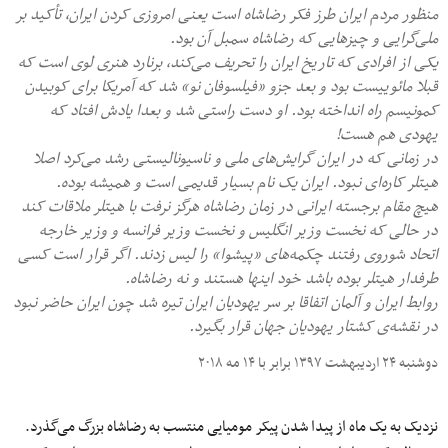
منظور مردم ایران طرز فکر رضاشاه است یعنی امروزی کردن ایران، تأکید بر
ملی‌گرایی و چیزهایی که رضاشاه سمبل آن بود.
یکی از افرادی که تاریخ ایران را تحریف می‌کند، برنارد هنری لوی است که
قبلا مائوییست بود و بعد جزو «فیلسوفان نو» شد که آمریکا برای کوبیدن
کمونیسم راه انداخته بود. او دست راستی شد و بعدا یادش افتاد که
یهودی هم هست!
در زمانی که در ایران گرایش‌های ملی و ناسیونالیستی رشد می‌کرد اصلا
هیتلر کاره‌ای نبود. ایران یک نام بسیار قدیمی است و همیشه بوده.
هیچ مقام برجسته ایرانی در زمان رضاشاه هرگز نرفت با هیتلر ملاقات کند
در حالی که نخست وزیر انگلیس و نخست وزیر فرانسه و وزیر خارجه
اتحاد شوروی رفتند چکمه‌های «پیشوا» را لیس زدند. اگر قرار است کسی
طرفدار هیتلر بوده باشد خود اینها هستند و نه رضاشاه.
روابط ایران و آلمان اتفاقا بر سر یهودیان ایران تیره شد چون ایران حاضر نبود
در نقشه‌ی کشتار یهودیان جهان قرار بگیرد.
دوشنبه ۲۴ اردیبهشت ۱۳۹۷ برابر با ۱۴ مه ۲۰۱۸
نزدیک به یک ماه از پیدا شدن پیکر مومیایی منتسب به رضاشاه بزرگ می‌گذرد.