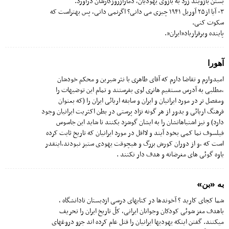
بستن بازوبند زرد به بازوی یهودیان، دمارازروزگارشان درآورد.
۳- آیا از۲۵ آوریل ۱۹۴۱ چیزی می دانی؟ اگرنمی دانی، پس بهتراست که
سکوت کنی.
پاینده وبرقرارباد”ایران”.
آهورا
امیدوارم و تقاضا دارم که آقای طاهری با نثر شیرین و محکم خودشان
،مطلبی به آدرس مستقیم هانری لوی بفرستند و تمام این توضیهات را
ومفصل تر در مورد ایرانیان و ایران و سابقه اریائی ایران را (که بعنوان
فرهنگ اریائی و بدور از هر گونه نژاد پرستی در بطن اکثریت ایرانیان وجود
دارد) و نیز اشتباهاتشان را به ایشان گوشزد بکنند تا شاید این جاسوس
فیلسوف نما کمی بخود آیند و لااقل در مورد ایرانیان که تاریخ ثابت کرده
است که ،و از دوران کورش بزرگ و هیچوقت یهودی ستیز نبودند،اینقدر
یاوه گوئی های مغرضانه و هدف دار نکنند .
به «بن»
شما کجای کارید ؟ آخوندها در کتابهای درسی ازدبستان تادانشگاه ،
باهدف مغز شوئی کودکان وجوانان ایرانی، کلّ تاریخ ایران را تحریف
میکنند. گفتن اینکه یهودیها ایرانیان را قتل عام کرده اند جزو دروغهای