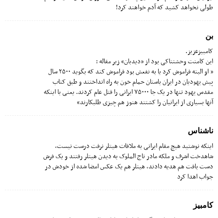
طولی نخواهد کشید که آدم خواهند کرد!
بن
کامبیزعزیز.
این کامنت وحشتناکی بود از «دیدبان» زیر مقاله :
« او البته فراموش کرد یا به نفعش بود فراموش کند که بگوید ۲۵۰۰ سال
پیش یهودیان در ایران باستان حمام خون به راه انداختند و طبق کتاب
مقدس یهود تنها در یک جا ۷۵۰۰۰ ایرانی را قتل عام کردند. یعنی با اینکه
آنها بسیاری از ایرانیان را کشتند هنوز هم چیزی طلبکارند»
ناشناس
اینکه نوشتید هیچ مقام ایرانی به ملاقات هیتلر نرفت درست نیست،
شاهدخت اشرف و ملکه مادر تاج الملوک به دیدن هیتلر رفتند و یک فرش
دست بافت هم هدیه دادند، هیتلر هم یک عکس امضا شده از خودش در
جواب اهدا کرد
کامبیز