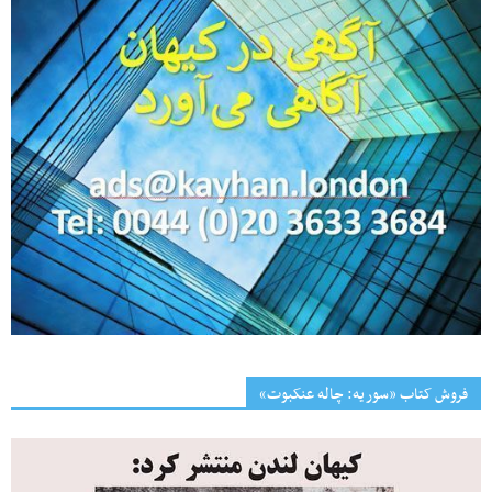
فروش کتاب «سوریه: چاله عنکبوت»