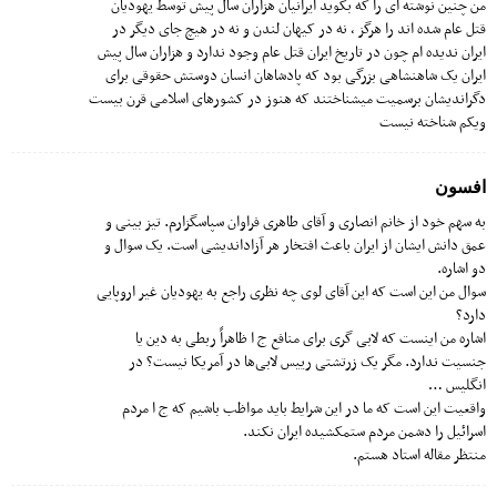
من چنین نوشته ای را که بگوید ایرانیان هزاران سال پیش توسط یهودیان
قتل عام شده اند را هرگز ، نه در کیهان لندن و نه در هیچ جای دیگر در
ایران ندیده ام چون در تاریخ ایران قتل عام وجود ندارد و هزاران سال پیش
ایران یک شاهنشاهی بزرگی بود که پادشاهان انسان دوستش حقوقی برای
دگراندیشان برسمیت میشناختند که هنوز در کشورهای اسلامی قرن بیست
ویکم شناخته نیست
افسون
به سهم خود از خانم انصاری و آقای طاهری فراوان سپاسگزارم. تیز بینی و
عمق دانش ایشان از ایران باعث افتخار هر آزاداندیشی است. یک سوال و
دو اشاره.
سوال من این است که این آقای لوی چه نظری راجع به یهودیان غیر اروپایی
دارد؟
اشاره من اینست که لابی گری برای منافع ج ا ظاهراً ربطی به دین یا
جنسیت ندارد. مگر یک زرتشتی رییس لابی‌ها در آمریکا نیست؟ در
انگلیس …
واقعیت این است که ما در این شرایط باید مواظب باشیم که ج ا مردم
اسرائیل را دشمن مردم ستمکشیده ایران نکند.
منتظر مقاله استاد هستم.