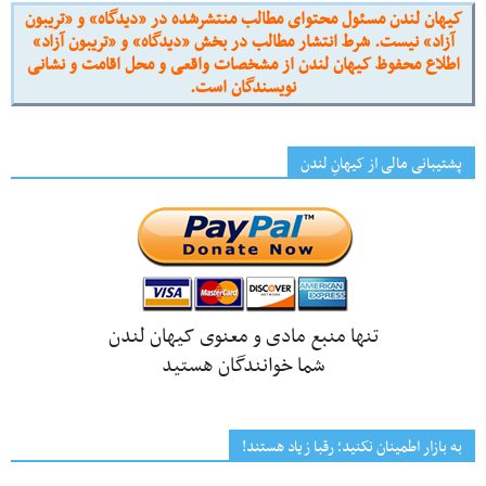
کیهان لندن مسئول محتوای مطالب منتشرشده در «دیدگاه» و «تریبون
آزاد» نیست. شرط انتشار مطالب در بخش «دیدگاه» و «تریبون آزاد»
اطلاع محفوظ کیهان لندن از مشخصات واقعی و محل اقامت و نشانی
نویسندگان است.
پشتیبانی مالی از کیهانِ لندن
تنها منبع مادی و معنوی کیهان لندن
شما خوانندگان هستید
به بازار اطمینان نکنید؛ رقبا زیاد هستند!