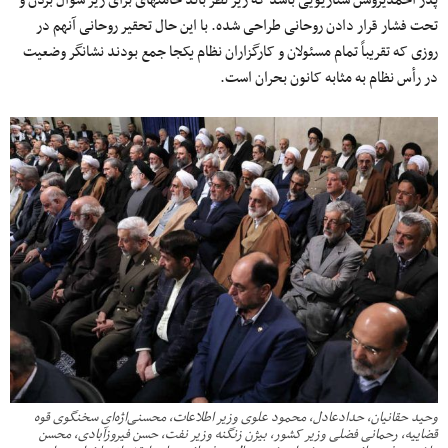
پدر احمدی‎روشن سناریویی باشد که زیر نظر باند خامنه‎ای برای زیر سوال بردن و
تحت فشار قرار دادن روحانی طراحی شده. با این حال تحقیر روحانی آنهم در
روزی که تقریباً تمام مسئولان و کارگزاران نظام یکجا جمع بودند نشانگر وضعیت
در رأس نظام به مثابه کانون بحران است.
وحید حقانیان، حدادعادل، محمود علوی وزیر اطلاعات، محسنی‌اژه‌ای سخنگوی قوه
قضاییه، رحمانی فضلی وزیر کشور، بیژن زنگنه وزیر نفت، حسن فیروزآبادی، محسن