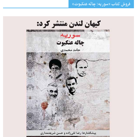
فروش کتاب «سوریه: چاله عنکبوت»