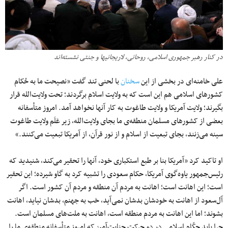
در کنار رهبر جمهوری اسلامی، روحانی، لاریجانی‎ها و جنتی نشسته‌اند
علی خامنه‌ای در بخشی از این
سخنان
با لحنی تند گفت «نصیحت ما به حُکام
کشورهای اسلامی هم این است که به ولایت اسلام برگردند؛ تحت ولایت‌الله قرار
بگیرند؛ ولایت آمریکا و ولایت طاغوت به کار آنها نخواهد آمد. امروز متأسفانه
بعضی از کشورهای مسلمان منطقه‌ی ما بجای ولایت‌‌الله، زیر عَلَم ولایت طاغوت
سینه می‌زنند، بجای تبعیت از اسلام و از نور قرآن، از آمریکا تبعیت می‌کنند.»
او تاکید کرد «آمریکا بنا بر طبع استکباری خود، آنها را تحقیر می‌کند، شنیدید که
رئیس‌جمهور یاوه‌گوی آمریکا، حکام سعودی را تشبیه کرد به گاو شیرده؛ این تحقیر
است؛ این اهانت است؛ اهانت به مردم آن منطقه و مردم آن کشور است. اگر
آل‌سعود از اهانت به خودشان بدشان نمی‌آید، خب به جهنم، بدشان نیاید، اهانت
بشوند؛ اما این اهانت به مردم منطقه است، اهانت به ملت‌های مسلمان است.
چرا باید حکّام اسلامی در دو حرکت جنایت‌آمیز که امروز متأسفانه منطقه‌ی ما را