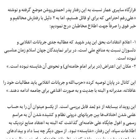
قرارگاه سایبری عمار نسبت به این رفتار پدر احمدی‌روشن موضع گرفته و نوشته
«علی‌رغم احترامی که برای او قائل هستیم، اما به ۲ دلیل با رفتارش مخالفیم و
خبر فوق را صرفاً جهت اطلاع مخاطبان درج نمودیم:
۱- اعلام انتقادات بحق این پدر شهید که مطالبه جدی جریانات انقلابی و
دلسوزان نسبت به منافع ملی است، در برابر نمایندگان جهان اسلام زمان مناسبی
نبوده است.
۲- مکان این اعتراض (در برابر امام خامنه‌ای) و نحوه‌ی آن شایسته نبوده است.»
این کانال در پایان توصیه کرده «حزب‌الله و جریانات انقلابی باید مطالبات خود را
عاقلانه، مدبرانه و البته با جدیت و به صورت اقناعی برای جامعه ادامه دهند.»
این رویداد بی‎سابقه از دو بُعد قابل بررسی است. از یکسو می‎توان آن را به حساب
علنی شدن اختلاف‌ها بین جریان‎های درونی نظام و کشیده شدن آن به مراسم
رسمی و افول جایگاه‎ علی خامنه‌ای گذاشت که البته به اعتقاد منابع نزدیک به
اطلاعات سپاه، این رفتار، «شایسته» نبود. از سوی دیگر چه بسا داد و بیدادهای