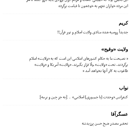
این مرده خواران نفهم به خودشون تا قیامت برگرده
كریم
جدیدأ روسیه شده منادى ولایت‌‌ اسلام و نور قرآن!!
ولایت «وقیح»
” نصیحت ما به حکام کشورهای اسلامی این است که به «ولایت» اسلام
برگردند، تحت «ولایت‌» ـولّا قرار بگیرند، «ولایت» آمریکا و «ولایت»
طاغوت به کار آنها نخواهد آمد ”
نواب
کنفرانس «وحدت [با جمبورى] اسلامی» ۔ ﴿به جز چین و برمه﴾
عسگرآقا
تحقیر مصدر شیخ حسن پرزیدنته