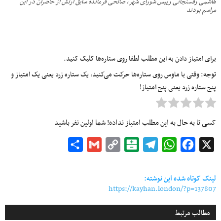
هاشمی رفسنجانی رییس شورای شهر، صالحی فرمانده سابق ارتش از حاضران در این
مراسم بودند
برای امتیاز دادن به این مطلب لطفا روی ستاره‌ها کلیک کنید.
توجه: وقتی با ماوس روی ستاره‌ها حرکت می‌کنید، یک ستاره زرد یعنی یک امتیاز و
پنج ستاره زرد یعنی پنج امتیاز!
کسی تا به حال به این مطلب امتیاز نداده! شما اولین نفر باشید
Share
Gmail
Copy
Balatarin
Telegram
WhatsApp
Facebook
X
Link
لینک کوتاه شده این نوشته:
https://kayhan.london/?p=137807
مطالب مرتبط