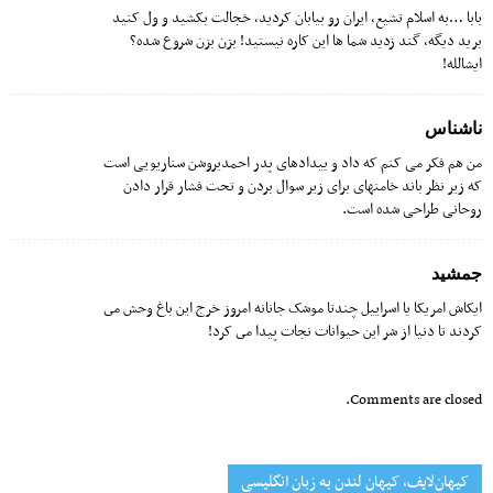
بابا …به اسلام تشیع، ایران رو بیابان کردید، خجالت بکشید و ول کنید
برید دیگه، گند زدید شما ها این کاره نیستید! بزن بزن شروع شده؟
ایشالله!
ناشناس
من هم فکر می کنم که داد و بیدادهای پدر احمدی‎روشن سناریویی است
که زیر نظر باند خامنه‎ای برای زیر سوال بردن و تحت فشار قرار دادن
روحانی طراحی شده است.
جمشيد
ایکاش امریکا یا اسراییل چندتا موشک جانانه امروز خرج این باغ وحش مى
کردند تا دنیا از شر این حیوانات نجات پیدا مى کرد!
Comments are closed.
کیهان‌لایف، کیهان لندن به زبان انگلیسی