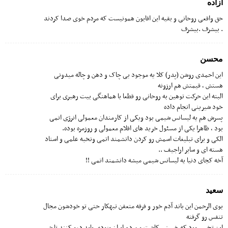
ازاده
حق واقعی روحانی و بقیه این اقایون همونیست که مردم خوی صدا کردند
. بیشرف .بیشرف
محسن
این احمدی روشن (پدر) کلا یه موجود بی چاک و دهن و چاله میدونی
هستش ، قیمتش هم ارزونه
البته این حرکت توهین به روحانی رو قطعا با هماهنگی بیت رهبری برای
خود شیرینی انجام‌ داده
پسرش هم یه لیسانس شیمی بود و‌یکی از کارمندان معمولی انرژی اتمی
بود ، ظاهرا یکی از مسئول خرید های اقلام معمولی و روزمره بوده.
الکی و برای تبلیغات اسمش رو کردن دانشمند اتمی و‌نخبه علمی و استاد
هسته ای و سایر اراجیف ..
آخه کجای دنیا یه لیسانس شیمی میشه دانشمند اتمی !!
سعید
بوی الرحمن این باند آدم خور و فرقه متعفن تبهکار حتی تو خودشون مجال
تنفس رو گرفته
این تخمی بود که خمینی کاشت و مردم ایران بزودی باید درو کنند تا شر