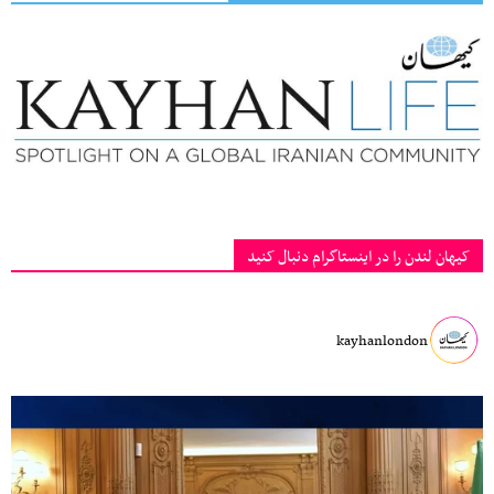
کیهان لندن را در اینستاگرام دنبال کنید
kayhanlondon