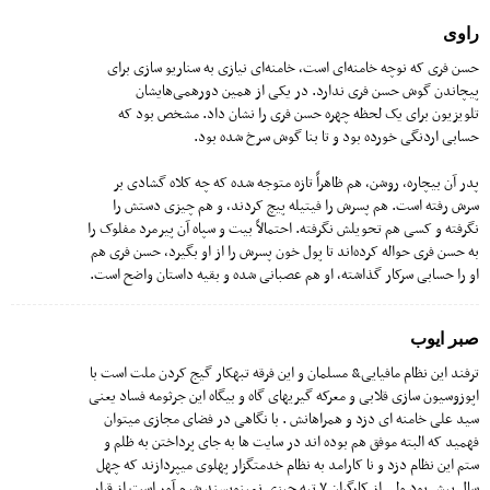
راوی
حسن فری که نوچه خامنه‌ای است، خامنه‌ای نیازی به سناریو سازی برای
پیچاندن گوش حسن فری ندارد. در یکی از همین دورهمی‌هایشان
تلویزیون برای یک لحظه چهره حسن فری را نشان داد. مشخص بود که
حسابی اردنگی خورده بود و تا بنا گوش سرخ شده بود.
پدر آن بیچاره، روشن، هم ظاهراً تازه متوجه شده که چه کلاه گشادی بر
سرش رفته است. هم پسرش را فیتیله پیچ کردند، و هم چیزی دستش را
نگرفته و کسی هم تحویلش نگرفته. احتمالاً بیت و سپاه آن پیرمرد مفلوک را
به حسن فری حواله کرده‌اند تا پول خون پسرش را از او بگیرد، حسن فری هم
او را حسابی سرکار گذاشته، او هم عصبانی شده و بقیه داستان واضح است.
صبر ایوب
ترفند این نظام مافیایی& مسلمان و این فرقه تبهکار گیج کردن ملت است با
اپوزوسیون سازی قلابی و معرکه گیریهای گاه و بیگاه این جرثومه فساد یعنی
سید علی خامنه ای دزد و همراهانش . با نگاهی در فضای مجازی میتوان
فهمید که البته موفق هم بوده اند در سایت ها به جای پرداختن به ظلم و
ستم این نظام دزد و نا کارامد به نظام خدمتگزار پهلوی میپردازند که چهل
سال پیش بود ولی از کارگران ۷ تپه چیزی نمینویسند شرم آور است از قرار