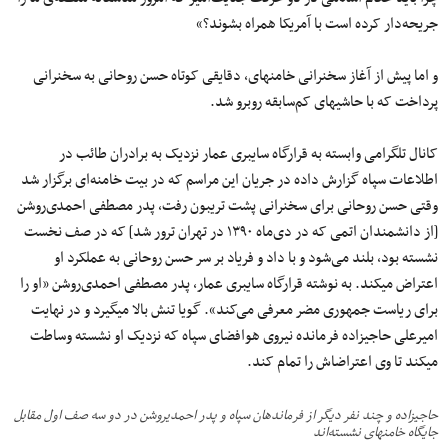
جریحه‌دار کرده است با آمریکا همراه بشوند؟»
و اما پیش از آغاز سخنرانی خامنه‎ای، دقایقی کوتاه حسن روحانی به سخنرانی
پرداخت که با حاشیه‎ای کم‌سابقه روبرو شد.
کانال تلگرامی وابسته به قرارگاه سایبری عمار نزدیک به برادران طائب در
اطلاعات سپاه گزارش داده در جریان این مراسم که در بیت خامنه‌ای برگزار شد
وقتی حسن روحانی برای سخنرانی پشت تریبون رفت، پدر مصطفی احمدی‌روشن
[از دانشمندان اتمی که در دی‌ماه ۱۳۹۰ در تهران ترور شد] که در صف نخست
نشسته بود، بلند می‌شود و با داد و فریاد بر سر حسن روحانی به عملکرد او
اعتراض می‎کند. به نوشته قرارگاه سایبری عمار، پدر مصطفی احمدی‌روشن «او را
برای ریاست جمهوری مضر معرفی می‌کند». گویا تنش بالا می‎گیرد و در نهایت
امیرعلی حاجی‎زاده فرمانده نیروی هوافضای سپاه که نزدیک او نشسته وساطت
می‎کند تا وی اعتراض‎اش را تمام کند.
حاجی‎زاده و چند نفر دیگر از فرماندهان سپاه و پدر احمدی‎روشن در دو سه صف اول مقابل
جایگاه خامنه‎ای نشسته‌اند