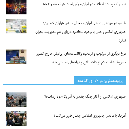
نیویورک پست: انقلاب در ایران ممکن است هر لحظه رخ دهد
بلبشو در مرزهای زمینی ایران و معطل ماندن هزاران کامیون؛
جمهوری اسلامی حتی با وجود محاصره دریایی هم مدیریت بحران
ندارد!
نوع دیگری از سرکوب و ارعاب؛ وکالتنامه‌های ایرانیان خارج کشور
مشروط به استعلام از دادستانی و نهادهای امنیتی شد
پربیننده‌ترین‌ در ۳۰ روز گذشته
جمهوری اسلامی از آغاز جنگ چقدر به آمریکا سود رسانده؟
آمریکا با ماندن جمهوری اسلامی چقدر ضرر می‌کند؟