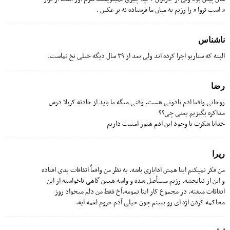
” اسب تروا ” را رژیم به میان ما فرستاده نه بر عکس .
ناشناس
البته که سناریو اجرا کرده اند ولی بعد از ۳۹ سال دیگه خیلی نخ نماست.
رضا
روحانی واقعا ادم نادونی هست. وقتی میگه ما باید از حادثه کربلا درس
مذاکره بگیزیم یعنی چی؟؟
خدایا شکرت با وجود این ادم هنوز امنیت داریم
ریرا
من فکر نمیکنم اینا همش ادابازی باشه. به نظر من واقعاً اتفاقات بدی افتاده
و این از نتایجشه. رژیم مستأصل شده و واسه همین گاهی ناخواسته از این
اتفاقات میفته. در مجموع کار اینا تمومه.آخ فقط من دلم میخواد روز
محاکمه کردن اژه ای رو ببینم چون خیلی آدم حروم لقمه ایه.