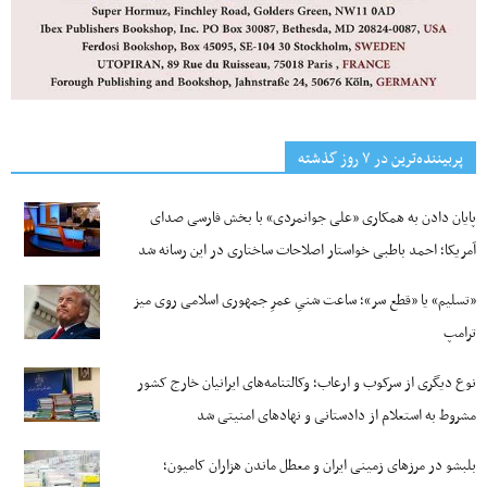
پربیننده‌ترین‌ در ۷ روز گذشته
پایان دادن به همکاری «علی جوانمردی» با بخش فارسی صدای
آمریکا؛ احمد باطبی خواستار اصلاحات ساختاری در این رسانه شد
«تسلیم» یا «قطع سر»؛ ساعت شنیِ عمرِ جمهوری اسلامی روی میز
ترامپ
نوع دیگری از سرکوب و ارعاب؛ وکالتنامه‌های ایرانیان خارج کشور
مشروط به استعلام از دادستانی و نهادهای امنیتی شد
بلبشو در مرزهای زمینی ایران و معطل ماندن هزاران کامیون؛