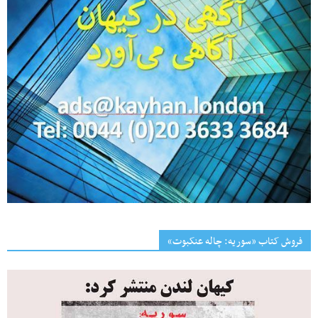
فروش کتاب «سوریه: چاله عنکبوت»