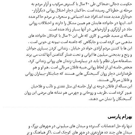
حکومت دجالی-ضحاکی طی ۴۰ سال با گسترش سرکوب و آزار مردم به
مرحله ی خطرناکی رسیده است .حاکمان دچار اختلال روانی دیگرآزار-
خودآزار شدید شده اند.افراد ضد اجتماعی و منحرف بر مردم حاکم شده
اند. اینها در خانواده هایشان هم همین مشکل را دارند و اختلالات روانی
حاد در آزارگری و آزارخواهی در آنها بسیار زیاد شده است.
مساله ی سعید طوسی و کاری که طی این ۲۰ سال با کودکان خانواده های
مذهبی می کرده است و جایگاهی که داشته است نمونه ی خوبی است .
این ها با کشتن مردم آزادی خواه در خیابان ، زندانی کردن بسیاری جوانان
و رنج و بدبختی میلیون ها ایرانی و تحت فشار گذاشتن آنها لذت می برند
.متاسفانه سران نظام را باید در بیمارستان-زندان های روانی زندانی کرد.
شخص خامنه ای از لحاظ روانی شبیه قاتلان سریالی است .هم او و هم
طرفدارانش دچار روان گسیختگی هایی هستند که جنایتکار-بیماران روانی
و قاتلان سریالی هستند.
این مساله از قاتلان درجه ی اول خامنه ای مثل نقدی و تائب و فلاحیان
عبور کرده است .ظریف و روحانی و جهرمی هم نشانه های مرضی این روان
گسیختگان را نشان می دهند.
بهرام پارسی
تنها راه حل اعتصابات گسترده و میدان های میلیونی در شهرهای بزرگ و
میدان های چند ده هزارنفری در شهر های کوچک است .اگر هماهنگ و پر