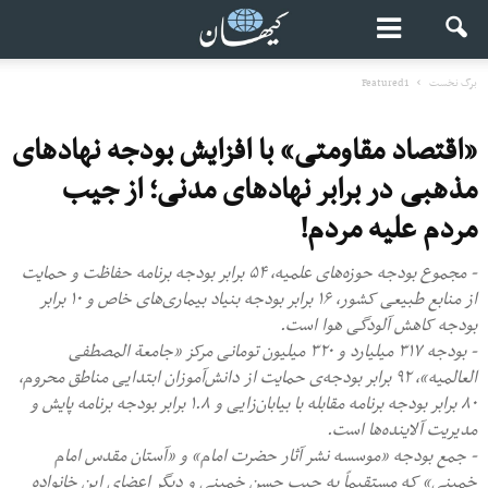
برگ نخست
Featured1
«اقتصاد مقاومتی» با افزایش بودجه نهادهای
مذهبی در برابر نهادهای مدنی؛ از جیب
مردم علیه مردم!
- مجموع بودجه حوزه‌های علمیه، ۵۴ برابر بودجه برنامه حفاظت و حمایت
از منابع طبیعی کشور، ۱۶ برابر بودجه بنیاد بیماری‌های خاص و ۱۰ برابر
بودجه کاهش آلودگی هوا است.
- بودجه ۳۱۷ میلیارد و ۳۲۰ میلیون تومانی مرکز «جامعة المصطفی
العالمیه»، ۹۲ برابر بودجه‌ی حمایت از دانش‌آموزان ابتدایی مناطق محروم،
۸۰ برابر بودجه برنامه مقابله با بیابان‌زایی و ۱.۸ برابر بودجه برنامه پایش و
مدیریت آلاینده‌ها است.
- جمع بودجه «موسسه نشر آثار حضرت امام» و «آستان مقدس امام
خمینی» که مستقیماً به جیب حسن خمینی و دیگر اعضای این خانواده