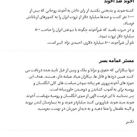
آخوند ضد آخوند
کشته شوید و بدبختی بکشید از رای دادن به آخوند روحانی که بیش از
۱۰۰۰ نفر کشت و صدها میلیارد دلار از ثروت ایران را به کشورهای اربابانش
فرستاد.
و در حیرت باشید که غیرآخوند چگونه با نبوغش ایران را صاحب ۸۰۰
میلیارد دلار ثروت نمود.
نام آن غیرآخوند ۸۰۰ میلیارد دلاری، احمدی نژاد کبیر است.
مستر عمامه بسر
تنها بیکارانی که حقوق و مزایا و ملک و زمین از قبل تایید شده دریافت می
کنند همین دزدها و قاتل ها، بیکاران شیاد عمامه دار، هستند. هدف این
حوزه های آخوندپروری هم پیاده نمودن سیاست های کلی انگلستان و
روسیه برای به آشوب کشاندن و دوشیدن خاورمیانه است.
پس بشتابید تا این فرصت الهی از سوی انگلستان و روسیه مهیاست، آخوند
شوید سید شوید غبارروبی کنید میلیاردر شوید و به بیمارستان لندن بروید
و البته عاشقان را شفا دهید و به دیدار حوریان در بهشت بفرستید
تکبیر