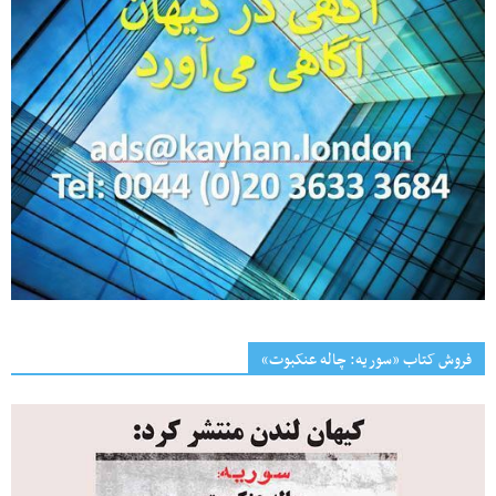
فروش کتاب «سوریه: چاله عنکبوت»