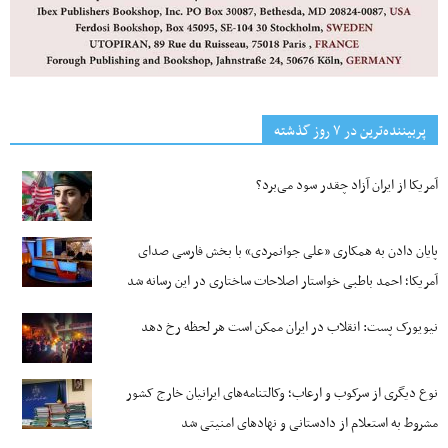
پربیننده‌ترین‌ در ۷ روز گذشته
آمریکا از ایران آزاد چقدر سود می‌برد؟
پایان دادن به همکاری «علی جوانمردی» با بخش فارسی صدای
آمریکا؛ احمد باطبی خواستار اصلاحات ساختاری در این رسانه شد
نیویورک پست: انقلاب در ایران ممکن است هر لحظه رخ دهد
نوع دیگری از سرکوب و ارعاب؛ وکالتنامه‌های ایرانیان خارج کشور
مشروط به استعلام از دادستانی و نهادهای امنیتی شد