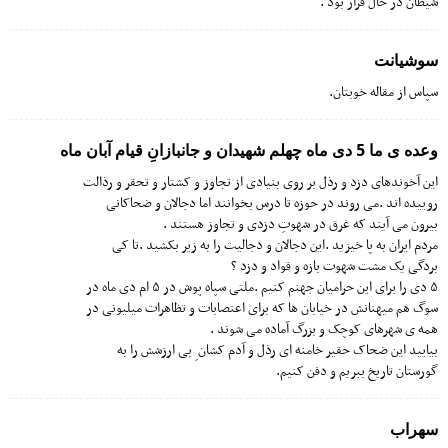
شیطان در حال فرار بود .
سوشیانت
سپاس از مقاله خوبتان.
وعده ی ما 5 دی ماه چهلم شهیدان و جانبازانِ قیام آبان ماه
این آخوندهای دزد و رذل بر روی بنیادی از تجاوز و کشتار و تحقر و رذالت
روییده اند .می روند در حوزه تا درس بخوانند اما دجالان و ضحاکانی
بیرون می آیند که غرق در شهوتِ دزدی و تجاوز هستند .
مردم ایران به پا خیزید .این دجالان و دجالیت را به زیر بکشید .تا کی
بردگی یک مشت شهوت بازه و قواد و دزد ؟
۵ دی را برای این حرامیان جهنم کنیم .ملتی سپاه پوش در ۵ ام دی ماه در
سوگ هم میهنانش در خیابان ها که برای اعتصابات و تظاهرات میلیونی در
همه ی شهرهای کوچک و بزرگ آماده می شوند .
بیایید این ضحاک حقیر خامنه ای رذل و آدم کشان ِ بی ارزشش را به
گورستان تاریخ ببریم و دفن کنیم.
سهراب