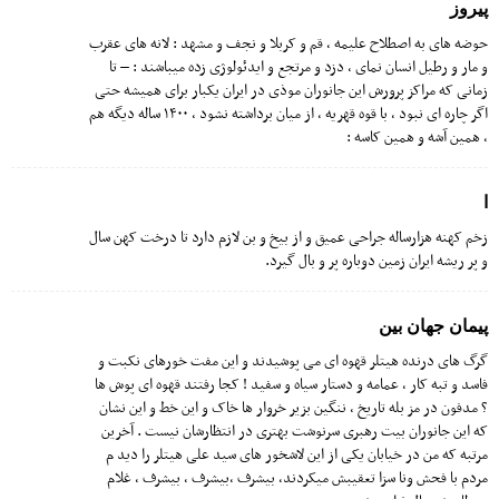
پیروز
حوضه های به اصطلاح علیمه ، قم و کربلا و نجف و مشهد : لانه های عقرب
و مار و رطیل انسان نمای ، دزد و مرتجع و ایدئولوژی زده میباشند : – تا
زمانی که مراکز پرورش این جانوران موذی در ایران یکبار برای همیشه حتی
اگر چاره ای نبود ، با قوه قهریه ، از میان برداشته نشود ، ۱۴۰۰ ساله دیگه هم
، همین آشه و همین کاسه :
ا
زخم کهنه هزارساله جراحی عمیق و از بیخ و بن لازم دارد تا درخت کهن سال
و پر ریشه ایران زمین دوباره پر و بال گیرد.
پیمان جهان بین
گرگ های درنده هیتلر قهوه ای می پوشیدند و این مفت خورهای نکبت و
فاسد و تبه کار , عمامه و دستار سیاه و سفید ! کجا رفتند قهوه ای پوش ها
؟ مدفون در مز بله تاریخ , ننگین بزیر خروار ها خاک و این خط و این نشان
که این جانوران بیت رهبری سرنوشت بهتری در انتظارشان نیست . آخرین
مرتبه که من در خیابان یکی از این لاشخور های سید علی هیتلر را دید م
مردم با فحش ونا سزا تعقیبش میکردند, بیشرف ,بیشرف , بیشرف , غلام