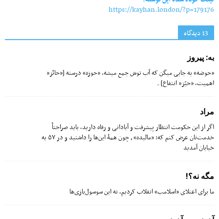
https://kayhan.london/?p=179176
13 دیدگاه‌
به: پیروز
«حوضه» به جایی میگن که آب توش جمع میشه، «حوزه» درسته [”حائز”
اهمیت، ”حیّز” انتفاع]۔
مراد
اگر از این حکومت انتظار پیشرفت و آبادانی و رفاه دارید، باید صراحتأ
خدمت‌تان عرض کنم که: «مالیده» ٫ چون همۀ این‌ها را داشتید و در ۵٧ به
خیابان آمدید
مگه نه؟!
ما برای اعتلای «اسلامب» انقلاب کردیم، نه این سوسول‌بازی‌ها