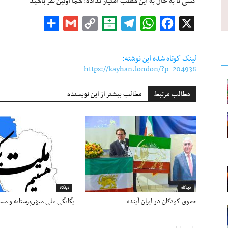
کسی تا به حال به این مطلب امتیاز نداده! شما اولین نفر باشید
Share
Gmail
Copy
Balatarin
Telegram
WhatsApp
Facebook
X
Link
لینک کوتاه شده این نوشته:
https://kayhan.london/?p=204938
مطالب مرتبط
مطالب بیشتر از این نویسنده
دیدگاه
دیدگاه
حقوق کودکان در ایران آینده
یگانگی ملی میهن‌پرستانه و مسئ