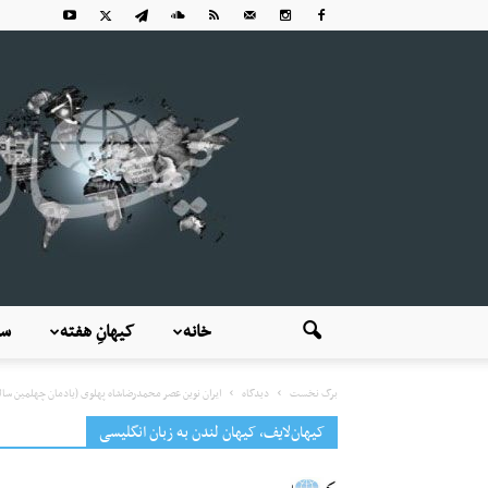
خانه
کیهانِ هفته
سی
برگ نخست
دیدگاه
ایران نوین عصر محمدرضاشاه پهلوی (یادمان چهلمین سال
کیهان‌لایف، کیهان لندن به زبان انگلیسی