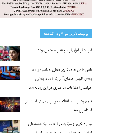
پربیننده‌ترین‌ در ۷ روز گذشته
آمریکا از ایران آزاد چقدر سود می‌برد؟
پایان دادن به همکاری «علی جوانمردی» با
بخش فارسی صدای آمریکا؛ احمد باطبی
خواستار اصلاحات ساختاری در این رسانه شد
نیویورک پست: انقلاب در ایران ممکن است هر
لحظه رخ دهد
نوع دیگری از سرکوب و ارعاب؛ وکالتنامه‌های
ایرانیان خارج کشور مشروط به استعلام از