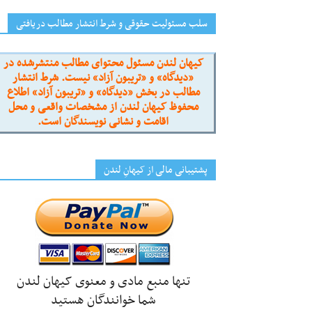
سلب مسئولیت حقوقی و شرط انتشار مطالب دریافتی
کیهان لندن مسئول محتوای مطالب منتشرشده در
«دیدگاه» و «تریبون آزاد» نیست. شرط انتشار
مطالب در بخش «دیدگاه» و «تریبون آزاد» اطلاع
محفوظ کیهان لندن از مشخصات واقعی و محل
اقامت و نشانی نویسندگان است.
پشتیبانی مالی از کیهانِ لندن
تنها منبع مادی و معنوی کیهان لندن
شما خوانندگان هستید