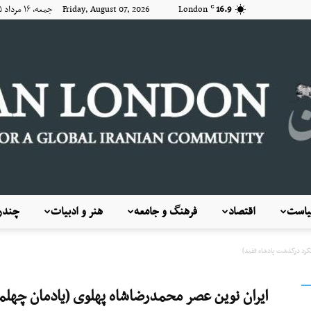
16.9
London
Friday, August 07, 2026 جمعه, ۱۶ مرداد ۱۴۰۵
C
است
اقتصاد
فرهنگ و جامعه
هنر و ادبیات
چندرس
KayhanLondon
گرد درگذشت پادشاه فقید)
ایران نوین عصر محمدرضاشاه پهلوی (یادمان چهلم