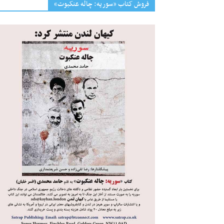
فروش کتاب «سوریه: چاله عنکبوت»