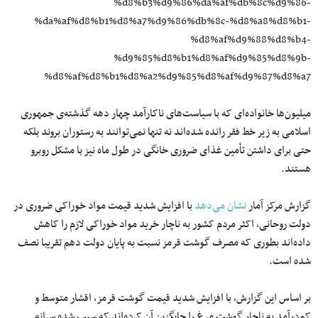
%d8%b3%d9%86%da%af%db%8c%d9%86-
%da%af%d8%b1%d8%a7%d9%86%db%8c-%d8%a8%d8%b1-
%d8%af%d9%88%d8%b4-
%d9%85%d8%b1%d8%af%d9%85%d8%9b-
%d8%af%d8%b1%d8%a2%d9%85%d8%af%d9%87%d8%a7
میلیون‌ها خانواده‌ای که با سیاست‌های ناکارآمد چهار دهه گذشته‌ی جمهوری
اسلامی به زیر خط فقر رانده شده‌اند نه تنها نمی‌توانند به رستوران بروند بلکه
حتی برای داشتن تأمین غذای ضروری خانگی در طول ماه نیز با مشکل روبرو
هستند.
گزارش مرکز آمار
نشان می‌دهد
با افزایش شدید قیمت مواد خوراکی ضروری در
دولت روحانی، اکثر مردم کشور به ناچار خرید مواد خوراکی لازم را کاهش
داده‌اند بطوری که مصرف گوشت قرمز نسبت به پایان دولت دهم تقریبا نصف
شده است.
بر اساس این گزارش، با افزایش شدید قیمت گوشت قرمز، اقشار متوسط و
کم‌درآمد به ناچار گوشت مرغ را جایگزین آن کرده‌اند که سبب شده سرانه