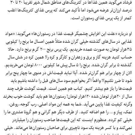
فرشاد می‌گوید همین غذاها در کترینگ‌های مناطق شمال شهر تقریباً ۲۰ تا ۳۰
درصد ارزان‌تر عرضه می‌شود اما تأکید می‌کند که پرس غذای کترینگ‌ها اغلب
کمتر از یک پرس غذای رستوران است.
او درباره «علت این افزایش چشمیگر قیمت غذا در رستوران‌ها» می‌گوید: «مواد
غذایی در سال‌های گذشته خیلی گران شده مثلاً همین امسال ما برنج را کیلویی
۳۵هزار تومان به ‌صورت عمده‌ خریدیم. یک پرس برنج ۲۰۰ گرم برنج دارد. حالا
حساب کنید هزینه گاز و برق و زعفران و کارگر و کره را! همین کره در شش سال
گذشته ۵ برابر گران شده. برنج را ۵ سال پیش ما کیلویی ۸۰۰۰ تومان می‌خریدیم.
الان از چهار برابر هم گران‌تر شده. آیاا نباید قیمت‌اش در منوی ما چهار پنج برابر
شود تا ضرر نکنیم؟! واقعاً اگر بخواهیم سود سال‌های قبل را داشته باشیم باید
قیمت‌ها را باز هم بیشتر کنیم. کباب هم همین است. قیمت گوشت ظرف چند
سال از ۲۰هزار تومان شده ۱۲۰هزار تومان! رستوران‌ها هم باید گوشت خوب بخرند
وگرنه کیفیت غذا پایین می‌آید. شما به همه این مواد اصلی، رب گوجه، روغن،
نمک، پیاز و… را هم اضافه کنید. از طرف دیگر هم گرانی و هم کُرونا مشتری ما را
خیلی کم کرده. منظورم اینست که این قیمت‌ها صاحب رستوران را میلیاردر
نمی‌کند و با کسر هزینه یک سود ناچیزی برای صاحبان رستوران‌ها می‌ماند. خیلی