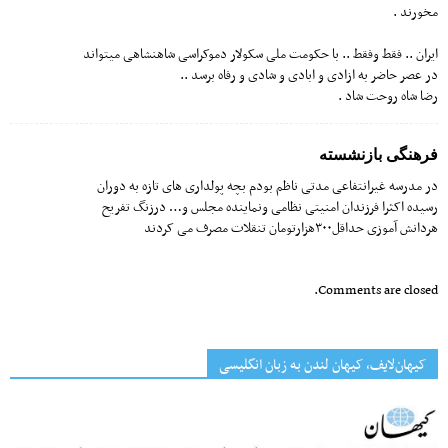
مخورند .
ایران .. فقط وفقط .. با حکومت ملی سکولار دموکراسی شاهنشاهی میتواند
در عصر حاضر به ازادی و ابادی و شادی و رفاه برسد ..
رضا شاه روحت شاد .
فرهنگی بازنشسته
در مدرسه غیرانتفاعی مدتی ناظم بودم بچه پولداری های تازه به دوران
رسیده اکثرا فرزندان امنیتی نظامی ونماینده مجلس و… درزنگ تفریح
هردانش آموزی حداقل۳۰۰هزارتومان تنقلات مصرف می کردند
Comments are closed.
کیهان‌لایف، کیهان لندن به زبان انگلیسی