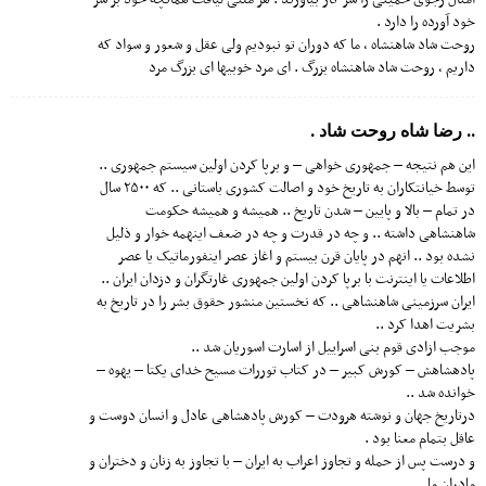
خود آورده را دارد .
روحت شاد شاهنشاه ، ما که دوران تو نبودیم ولی عقل و شعور و سواد که
داریم ، روحت شاد شاهنشاه بزرگ . ای مرد خوبیها ای بزرگ مرد
.. رضا شاه روحت شاد .
این هم نتیجه – جمهوری خواهی – و برپا کردن اولین سیستم جمهوری ..
توسط خیانتکاران به تاریخ خود و اصالت کشوری باستانی .. که ۲۵۰۰ سال
در تمام – بالا و پایین – شدن تاریخ .. همیشه و همیشه حکومت
شاهنشاهی داشته .. و چه در قدرت و چه در ضعف اینهمه خوار و ذلیل
نشده بود .. انهم در پایان قرن بیستم و اغاز عصر اینفورماتیک یا عصر
اطلاعات یا اینترنت با برپا کردن اولین جمهوری غارتگران و دزدان ایران ..
ایران سرزمینی شاهنشاهی .. که نخستین منشور حقوق بشر را در تاریخ به
بشریت اهدا کرد ..
موجب ازادی قوم بنی اسراییل از اسارت اسوریان شد ..
پادهشاهش – کورش کبیر – در کتاب توررات مسیح خدای یکتا – یهوه –
خوانده شد ..
درتاریخ جهان و نوشته هرودت – کورش پادهشاهی عادل و انسان دوست و
عاقل بتمام معنا بود .
و درست پس از حمله و تجاوز اعراب به ایران – با تجاوز به زنان و دختران و
مادران ما ..