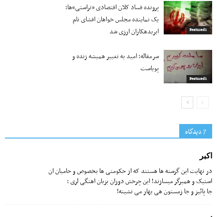
پرونده فساد کلان اقتصادی «تراستی»ها؛
یک نماینده مجلس خواهان افشای نام
ابربدهکاران ارزی شد
Featured1
سرمقاله؛ امید به تغییر همیشه زنده و
پویاست
Featured1
7 دیدگاه‌
اکبر
در نهایت این گرسنه ها هستند که از حکومتی ها بخصوص و حامیان ان
استیک و همبرگر میسازند! این چرخش دوران بزبان اهنگی لری :
جا پائیز و جا زمستون هی بهار می نشینه!