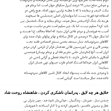
دوام یافته است، تحریمها بزای دو سوخته برای بخش فرهیخته و بشردوست
و جویایی صلح تمدن ۹۹ درصد لیبرل-سکولار جهان است، اما برجام هم
مکث کثیف و بیفایده با که با عطسه ترامپی بیرون افتاد، هیچ راهی جز
استفاده قوه قهریه نیست، اما سهامداران اصلی چندملیتی ها نمیخهند
هزینه یک جنگ آزادیبخش متقل شوند، برجام بیفاید و جنگ نامحتمل، پس
باید کرد؟ معلوم نیست، اما یک چیز معلوم است تحریم نبایست موجب
آسیب به فوردستان و مردم عادی ایران بشود که اتفاقا مخالف ج.ا هستند و
اما تعلل جهان ۹۹ درصدی در کانال مبادله و تهاتر پولهای بلوک شده برای
کالاهای بشردوستانه، نشان میدهد بخشی منتفع اقتصادی فاسد تحت
پوشش لابی و حتی اپوزیسیون قلابی هدفشان فراتر از نارضی کردن مردم
ایران است، آنها (خارجیان حامی تحریم فله ای و برجام پرستان) همدستی
آشکاری با مافیای داخلی دارند، تا با ایجاد قحطی و گرانی (حتی در
کالاهایی ایران خودکفا است!)، اقدام غارت جیبهای تهی دستان ایران
بنمایند!
با وجودی چند ماه است پیشنهاد ایجاد کانال تامین کالاهای بشردوستانه
داده شده، تعلل میکنند! سند گویایی است.
خلایق هر چه لایق ، پدرانمان ناشکری ‌کردن ، شاهنشاه روحت شاد
چندین نسل ، عمرمان ، زندگیمان ، جوانی‌مان نابود شد ، چون پدران بی
عقل و بیغیرتی داشتیم ، یا شورش کردند و یا کنار ایستادند تا شورشیان
امثال رجوی خمینی را سر کار بیاورند . هر ملتی لیاقت همانچه خود بر سر