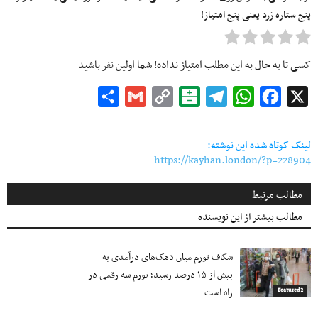
پنج ستاره زرد یعنی پنج امتیاز!
کسی تا به حال به این مطلب امتیاز نداده! شما اولین نفر باشید
Share
Gmail
Copy
Balatarin
Telegram
WhatsApp
Facebook
X
Link
لینک کوتاه شده این نوشته:
https://kayhan.london/?p=228904
مطالب مرتبط
مطالب بیشتر از این نویسنده
شکاف تورم میان دهک‌های درآمدی به
بیش از ۱۵ درصد رسید؛ تورم سه رقمی در
راه است
Featured2