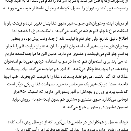
از رستوراندار‌ها یا ضرر می‌کنند یا سر به سر ماه را تمام می‌کنند اما به امید اینکه
وضعیت تغییر کند رستوران را تعطیل نکرده‌اند و خیلی ماه‌ها از جیب می‌خورند.»
او درباره اینکه رستوران‌های جنوب شهر منوی غذایشان تغییر کرده و زرشک پلو با
اسکلت مرغ یا چلو قلم عرضه می‌کنند می‌گوید: «اسکلت مرغ را شنیدم اما
اطلاع دقیق ندارم؛ ولی چلو قلم یا تیلیت قلم از چند وقت پیش بوده و بعضی
رستوران‌های جنوب شهر آب استخوان قلم را با نان به عنوان تیلیت قلم یا با چلو
به اسم چلو قلم می‌فروشند و مشتری هم دارد. همین الان ما مراجعه‌کننده داریم
که می‌آیند برای استخوان قلم که ما در سوپ استفاده کردیم. نمی‌دانم استخوان
پخته شده را بیچاره‌ها چکار می‌کنند. افرادی هم مراجعه می‌کنند برای پسمانده
غذا؛ نه که گدا باشند، می‌خواهند پسمانده غذا را با قیمت کم بخرند. خب اینها
فاجعه است! در یک شهر یک نفر حاضر به خرید پسمانده غذای یکی دیگر است
که شب ببرد برای زن و بچه‌اش؛ و آنور رستورانی داریم که استیک ۴۵۰هزار
تومانی می‌گذارد جلوی مشتری و مشتری هم بدون اینکه خم به ابرویش بیاید
میلیون میلیون در رستوران خرج می‌کند.»
فرشاد به نقل از همکارانش در طباخی‌ها می‌گوید که از دو سال پیش «آب کله»
مشتری زیادی دارد و مردم پول ندارند کله‌پاچه بخرند اما «آب کله» با نان