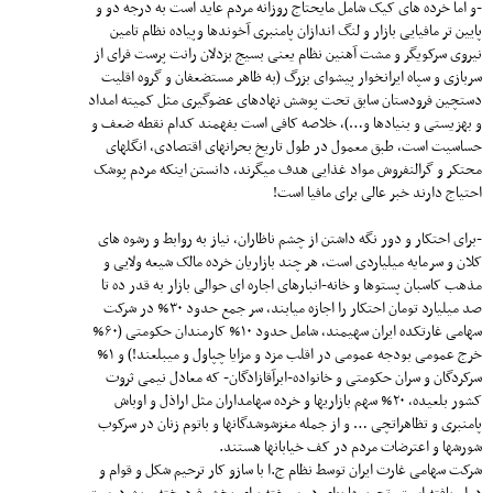
-و اما خرده های کیک شامل مایحتاج روزانه مردم عاید است به درجه دو و
پایین تر مافیایی بازار و لنگ اندازان پامنبری آخوندها وپیاده نظام تامین
نیروی سرکویگر و مشت آهنین نظام یعنی بسیج بزدلان رانت پرست فرای از
سربازی و سپاه ایرانخوار پیشوای بزرگ (به ظاهر مستضعفان و گروه اقلیت
دستچین فرودستان سابق تحت پوشش نهادهای عضوگیری مثل کمیته امداد
و بهزیستی و بنیادها و…)، خلاصه کافی است بفهمند کدام نقطه ضعف و
حساسیت است، طبق معمول در طول تاریخ بحرانهای اقتصادی، انگلهای
محتکر و گرالنفروش مواد غذایی هدف میگرند، دانستن اینکه مردم پوشک
احتیاج دارند خبر عالی برای مافیا است!
-برای احتکار و دور نگه داشتن از چشم ناظاران، نیاز به روابط و رشوه های
کلان و سرمایه میلیاردی است، هر چند بازاریان خرده مالک شیعه ولایی و
مذهب کاسبان پستوها و خانه-انبارهای اجاره ای حوالی بازار به قدر ده تا
صد میلیارد تومان احتکار را اجازه میابند، سر جمع حدود ۳۰% در شرکت
سهامی غارتکده ایران سهیمند، شامل حدود ۱۰% کارمندان حکومتی (۶۰%
خرج عمومی بودجه عمومی در اقلب مزد و مزایا چپاول و میبلعند!) و ۱%
سرکردگان و سران حکومتی و خانواده-ابرآقازادگان- که معادل نیمی ثروت
کشور بلعیده، ۲۰% سهم بازاریها و خرده سهامداران مثل اراذل و اوباش
پامنبری و تظاهراتچی … و از جمله مغزشوشدگانها و باتوم زنان در سرکوب
شورشها و اعترضات مردم در کف خیابانها هستند.
شرکت سهامی غارت ایران توسط نظام ج.ا با سازو کار ترحیم شکل و قوام و