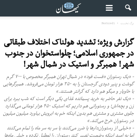
برگ نخست
Featured1
گزارش ویژه؛ تشدید هولناک اختلاف طبقاتی
در جمهوری اسلامی؛ چلواستخوان در جنوب
شهر! همبرگر و استیک در شمال شهر!
- «یک رستوران «فست فود» در شمال تهران همبرگر مخصوص با ۷۰۰ گرم
گوشت و پنیر دودی گرجستان را به ۳۵۰ هزار تومان می‌فروشد. همبرگرهایی
با خاویار و میگو هم دارد که گرانتر هستند.»
- «یک نفر حاضر به خرید پسمانده غذای یکی دیگر است که شب ببرد برای
زن و بچه‌اش؛ و رستورانی هم داریم که استیک ۴۵۰ هزار تومانی می‌گذارد
جلوی مشتری و مشتری هم بدون اینکه خم به ابرویش بیاورد میلیون میلیون
در رستوران خرج می‌کند.»
- «خیلی از رستوران‌دار‌ها یا ضرر می‌کنند یا سر به سر ماه را تمام می‌کنند
اما به امید اینکه وضعیت تغییر کند رستوران را تعطیل نکرده‌ و خیلی ماه‌ها