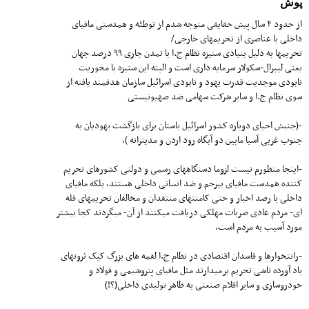
پوش
از حدود ۴ سال پیش حقایقی متوجه شدم از توطئه و همدستی مافیای
داخلی با عناصری از تحریمهای خارجی/
تحریمها به دلیل بنیادی ستیزه نظام ج.ا با تمدن جاری ۹۹ درصد جهان
یعنی لیبرال-سکولار سرمایه داری است و البته این ستیزه با محوریت
نابودی موجدیت قدرت یهود و نابودی اسرائیل سازمان هدفمند یافته از
سوی نظام ج.ا و سایر شرکت سهامی ضد صهیونیستی
-(جنبش احیای دوباره کشور اسرائیل باستان برای بازگشت یهودیان به
جنوب غربی آسیا مابین دو آبگاه رود اردن و مدیترانه )،
-اینجا منظورم نیست لزوما دستگاههای رسمی و دولتی کشورهای تحریم
کننده همدست مافیای بیرحم و ضد انسانی داخلی هستند، بلکه مافیای
داخلی با رصد اخبار و حتی کامنتهای منتقدان و مخالفان تحریمهای فله
ای- مردم عادی صربات مهلکی دریافت میکنند از آن- میگردند کجا بیشتر
مورد آسیب به مردم است،
-رانتخوارها و فاسدان اقتصادی در نظام ج.ا لقمه های بزرگ کیک ثروتهای
باد آورده ناشی تحریم برمیدارند مثل مافیای پتروشیمی و فولاد و
خودروسازی و سایر اقلام صنعتی به ظاهر تولیدی داخلی(؟!)