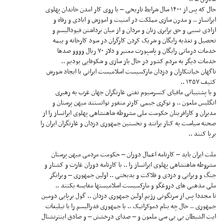
حال که پس از ۱۴۰۰ سال شرایط تاریخی – با روی کار امدن خاندان پهلوی
ایرانساز .. و مدرن سازی مملکت در امنیت و اموزش و ابادی و رفاه و
ازادی نسبی و حق برابری زنان و مردان و از میان برداشتن فیودالیسم و
تحصیل و تغذیه رایگان و شریک کردن کارگران در سود کارخانه و بیمه
خدمات درمانی رایگان و پاسپورت معتبر و دلار ۷۰ ریال وووو صدها
خدمات دیگر به مردم کشور در حال باز سازی و شکوفایی بودیم ..
ناگهان خیانتکاران و دزدان مارکسیست اسلامیست ایرانی با ایجاد شورش
کثیف ۱۳۵۷ ..
و با پشتیبانی مافیای کنسرسیوم نفتی غارتگران جهان غرب به رهبری
انگلیس ملعون .. و نوکری جیمی کارتر منفور توانستند میهن پرستان و
مدیران و کارافرینان حکومت ملی مشروطه شاهنشاهی پهلوی ایرانساز را از
صحنه سیاست به کنار برانند و نخستین جمهوری دزدان و غارتگران ایران را
برپا کنند ..
ملت ایران باید – کارنامه اعمال دوران – حکومت مردمی میهن پرستان
مشروطه شاهنشاهی پهلوی ایرانساز را .. با کارنامه دوران غارت و کشتار و
جنگ و ویرانی و دزدی و فلاکت و بدبختی .. اولین جمهوری – ویرانگر
ملی مذهبی های دروغگو و مارکسیست اسلامیستها مقایسه بکنند ..
تا مجددا پس از سرنگونی رژیم اولین جمهوری دزدان .. گول برپایی دومین
جمهوری .. حال چه بنام دموکراتیک .. یا جمهوری فدرالیسم را با تیلیغات
ایت الشیطان بی بی سی ملعون و – صدای درخشش – و صادق اینترنشنال