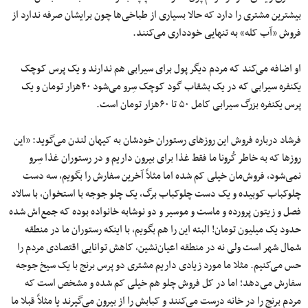
بیشترین مشتری را دارد که حالا بسیاری از طباخی‌ها چون برایشان صرفه ندارد از
فروش «آب کله» به تنهایی خودداری می‌کنند.
او اضافه می‌کند که مردم دیگر پول برای سیرابی هم ندارند و یک پرس کوچک
یکنفره سیرابی که در یک بشقاب گود کوچک سِرو می‌شود ۴۰هزار تومان و یک
پرس یکنفره بزرگ سیرابی کامل ۵۰ تا ۶۰هزار تومان است.
فرشاد درباره فروش این روزهای رستوران خودشان به کیهان لندن می‌گوید: «این
روزها که به خاطر کُرونا ما فقط غذا برای بیرون داریم و در رستوران غذا سِرو
نمی‌شود، فروش‌مان خیلی کم شده اما مثلاً آخرین سفارش را بگویم، سه دست
چلوکباب کوبیده و یک دست چلوکباب برگ، یک چلو جوجه با استخوان، با سالاد
فصل و زیتون پرورده و ماست و موسیر و دو نوشابه خانواده بوده که جمع‌اش شده
حدود یک میلیون تومان! البته این را هم بگویم، با اینکه رستوران ما در منطقه
شمال شهر است ولی نه در منطقه اعیان‌نشین، کاهش توانایی اقتصادی مردم را
حس می‌کنیم. مثلا ما مورد زیادی داریم مشتری دو پرس برنج با یک سیخ جوجه
سفارش می‌دهد؛ اما در کل فروش چلو هم خیلی کم شده و مشخص است که
مردم برنج را در خانه درست می‌کنند و کبابش را از بیرون می‌گیرند یا مثلاً قبلا ما