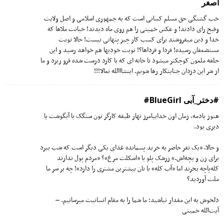
اصغر
خب گشنگی حق مسلم کسانی است که به جمهوری اسلامی و اصل ولایت
وقیح رای دادند! و عکس خمینی را هم روی ماه دیدند! خیانت ملاها که
خدا و دین میفروشند برای کسب کار چیز پنهانی نیست! حالا نوبت
مستضعفان رسیده! فردا و فرداها؟! نوبت خودیها هم خواهد رسید و این
حلقه ملعون کوچکتر میشود تا خانه ای که با کارد درست شده فرو ریزد و ما
از شر این دزدان جنایتکار رها شویم. اینشااالله تعالا!!!
#دختر_آبى BlueGirl#
هنوز یادمه، زمان اون خدابیامرز نهار طبقه کارگر نون سنگک با آبگوشت یا
دیزی بود.
و حالا، «یک نفر حاضر به خرید پسمانده غذای یکی دیگر است که شب ببرد
برای زن و بچه‌اش.» زرشک پلو با «اسکلت مرغ»؟ «مردم پول ندارند
کله‌پاچه بخرند اما «آب کله» با نان بیشترین مشتری را دارد»! چه بر سر ما
ملت آوردید؟
دلخوش به این مقدار نباشید؛ ما شما را به مقام انسانیت میرسانیم. –
آیت‌الله خمینی