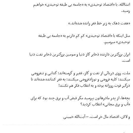
انشاالله، با «اقتصاد توحیدی» به «جامعه بی‌ طبقه توحیدی» خواهیم
رسید.
«هفت دهک به زیر خط فقر رانده‌ شده‌‌اند.»
مثل اینکه با «اقتصاد توحیدی» کم کم داریم به «جامعه بی‌ طبقه
توحیدی» میرسیم.
ایران بزرگترین دارنده ذخایر گاز دنیا و سومین بزرگترین ذخایر نفت دنیا
است.
ملت، روی دریائی از نفت و گاز، فقیر و گرسنه‌ا‌ند؛ گدایی و تنفروشی
میکنند؛ کلیه فروشی و نوزادفروشی میکنند؛ به فقر کشانده شده‌ا‌ند تا
درگیر قوت روزانه بوده و به انقلاب فکر هم نکنند!
بچه‌ها، از پدر مادرهاتون بپرسید مگر قبض آب و برق چند بود که برای
«آب و برق مجانی» انقلاب کردید؟
و لاکن، اقتصاد مال خر است. – آیت‌الله خمینی