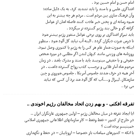
امام حسن و امام حسین بود .
افشاگری علمی و با سند را باید تشدید کرد، به یک دلیل ساده؛
وآن فرهنگ سازی بین مردم است . مردم هر چه بیشتر به این
شیوه رسانه ای و پخش خبر عادت کنند فاصله اشان از عوامل
گزافه گو و خالی بند رژیم گسترده تر میگردد .
باید تمرکز افشاگری بر روی برخی عوامل منفور رژیم بیشتر شود
تا درس عبرت دیگران گردد . البته آب نیاید گل آلود شود ، منظور
اینکه به صورت شعار عام هر کس را به رژیم یا کشوری وصل نمود.
روزنامه های وزینی مانند کیهان لندن اگر مطلبی در مورد شخص
حقوقی و یا حقیقی مینویسد باید با سند و مدرک باشد . در زمان
مرحوم شاه آمار قلابی و برچسب کذب رواج گسترده داشت . در
آخر همه در حرف شدند جاسوس آمریکا ، جاسوس شوروی و چین
سازشکار، لیبرال و….‌آب که گل آلود شد برد آن کسی که نباید
می برد .
تفرقه افکنی - و بهم زدن اتحاد مخالفان رژیم اخوندی ..
ایا ایجاد تفرقه در میان مخالفان رژیم – اولین جمهوری غارتگران ایران ..
در خارج از کشور – فقط وفقط – کار سازمانهای اطلاعاتی جمهوری اسلامی
خمینیسم بوده است ؟
یا انکه – کشورهای مماشات باز خصوصا – اروپاییان – در حفظ و نگهداری