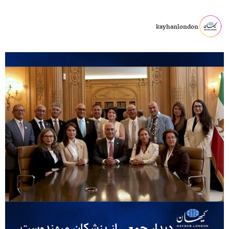
kayhanlondon