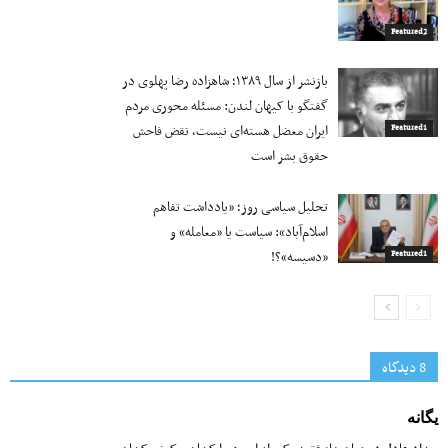
Featured2
بازنشر از سال ۱۳۸۹؛ شاهزاده رضا پهلوی در
گفتگو با کیهان لندن: مسئله محوری مردم
ایران معضل هسته‌ای نیست، نقض فاحش
Featured1
حقوق بشر است
تحلیل سیاسی روز؛ «یادداشت تفاهم
اسلام‌آباد»: سیاست یا «معامله» و
«دسیسه»؟!
Featured1
8 دیدگاه‌
یگانه