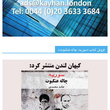
فروش کتاب «سوریه: چاله عنکبوت»