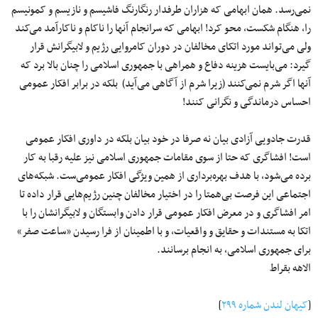
نمی‌رسد. همان ابهامی که هزاران طرفدار رنگارنگ فاشیسم و نازیسم و کمونیسم
را، هنگام شکست، محو کرد! ابهامی که سرانجام آنها را ناکام و ناکارآمد می‌کند
ولی می‌تواند مورد اتکای مخالفان در دوران کامروایی رژیم و لابیگرانش قرار
گیرد: می‌بایست هزینه‌ دفاع و همراهی با جمهوری اسلامی را چنان بالا برد که
آنها اگر شرم نمی‌کنند (زیرا شرم از آگاهی می‌آید) بلکه در برابر افکار عمومی
احساس درماندگی و نگرانی کنند!
قدرت جادویی آزادی بیان نه صرفا در خود بیان بلکه در داوری افکار عمومی
است! افشاگری که حتا از سوی مقامات جمهوری اسلامی نیز علیه رقبا به کار
برده می‌شود، با هدف بهره‌برداری از همین ویژگی افکار عمومی‌ست. شبکه‌های
اجتماعی این فرصت بی‌همتا را در اختیار مخالفان چنین رژیم‌هایی قرار داده تا
امر افشاگری و در معرض افکار عمومی قرار دادن وابستگان و لابیگرانشان را با
اتکا به مستندات و حقایق و واقعیات، و با اطمینان از فرا رسیدن «ساعت صفر»
برای جمهوری اسلامی، به انجام برسانند.
الاهه بقراط
[
کیهان لندن شماره ۲۹۹
]