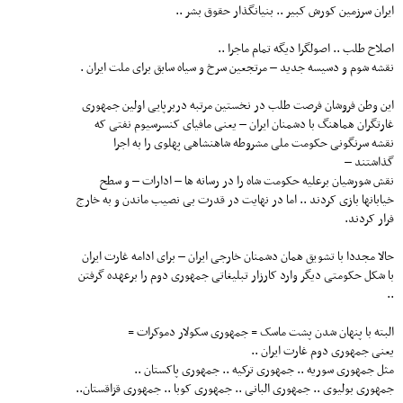
ایران سرزمین کورش کبیر .. بنیانگذار حقوق بشر ..
اصلاح طلب .. اصولگرا دیگه تمام ماجرا ..
نقشه شوم و دسیسه جدید – مرتجعین سرخ و سیاه سابق برای ملت ایران .
این وطن فروشان فرصت طلب در نخستین مرتبه دربرپایی اولین جمهوری
غارتگران هماهنگ با دشمنان ایران – یعنی مافیای کنسرسیوم نفتی که
نقشه سرنگونی حکومت ملی مشروطه شاهنشاهی پهلوی را به اجرا
گذاشتند –
نقش شورشیان برعلیه حکومت شاه را در رسانه ها – ادارات – و سطح
خیابانها بازی کردند .. اما در نهایت در قدرت بی نصیب ماندن و به خارج
فرار کردند.
حالا مجددا با تشویق همان دشمنان خارجی ایران – برای ادامه غارت ایران
با شکل حکومتی دیگر وارد کارزار تبلیغاتی جمهوری دوم را برعهده گرفتن
..
البته با پنهان شدن پشت ماسک = جمهوری سکولار دموکرات =
یعنی جمهوری دوم غارت ایران ..
مثل جمهوری سوریه .. جمهوری ترکیه .. جمهوری پاکستان ..
جمهوری بولیوی .. جمهوری البانی .. جمهوری کوبا .. جمهوری قزاقستان..