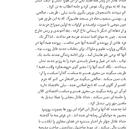
حداد عادل در زمان شاه فقید یکی از این هورا کشان و کیف کشان
بود که به موقع رنگ عوض کرد و جامه انقلاب به تن کرد .
کم نبودند دانشجویان بورس بگیری مانند نیلی ، ظریف ، صالحی
و ..بهشتی منصوب شاه در مسجد هامبورگ که به این طریق هم-
چون موشی با صورت تراشیده و کراوات به اولین سوراخ خزیدند
و از دهانه ای دیگر با پیشانی داغ کرده ، یقه آخوندی و ریش خارج
شدند . چون به موقع افشا نشدند هزینه هم ندادند . اما اگر یک
فرد عادی از پرونده و گذشته آنها خبر نداشت ، پرونده همه آنها در
بایگانی وزارت علوم و ساواک برای مقامات جدید قابل رویت بود .
آنها که برخی نام هایشان آمد ، برای ادامه زندگی شدند مانند یک
تواب . باید در عمل و شعار پایبندی خود را به رژیم جدید نشان
میدادند . نگاه کنید آنها را ! مجیز گوی “روشنفکر” ولایت فقیه !
ظریف میگوید من مجری هستم نه سیاست گذار! سیاست را ار-
باب تعین میکند . صالحی میگوید من افتخار می کنم که چرم
کفشم از گاوی است که ذبح اسلامی شده . نیلی “اقتصاد دان”
ام آی تی رفته میگوید من مجری هستم و سیاست اقتصادی کلان
را خامنه ای تعین میکند . حداد عادل مجلس را عملا تبدیل به
ماشین مهر زنی تبدیل کرد .
اما چه شده که آنها و امثال این افراد این روز ها بصورت روزمره
مجبور به جوابگوئی رسانه ای شده اند . در عرض سه ما گذشته
حداد عادل چهار بار اخبار منتشره در فضای مجازی را تکذیب یا
ماست مالی میکند . در مورد ساختمان مدارسش، ساخت مدرسه