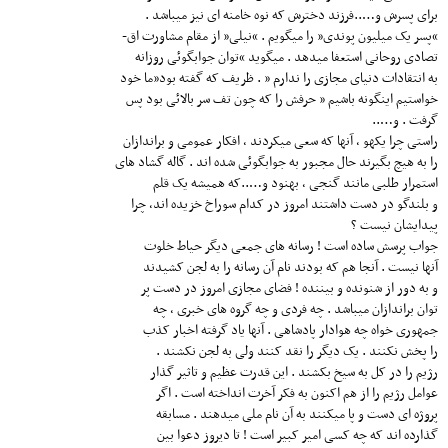
برای پسرش و…..فرزند دخترش که نوه خامنه ای نیز میباشد .
“پسر یک میلیون پوندی” را میگویم . “نیلی” از مقام مشاورت اق-
تصادی روحانی استعفا میدهد . میگوید “توان جوابگوئی روزانه
به انتقادات دنیای مجازی را ندارم ” . ظریف که گفته بود”ما خود
خواستیم اینگونه باشیم ” حرفش را که چون تف سر بالائی بود پس
گرفت . و…..
راستی چرا یکهو ، آنها که سعی میکردند ، افکار عمومی و براندازان
را به هیچ بگیرند حال مجبور به جوابگوئی شده اند ‌. گاله گشاد های
استمرار طلبی مانند گنجی ، بهنود و…..که همیشه یک قلم
و بلندگو در دست داشتند امروز در کدام سوراخ خزیده اند، چرا
پیدایشان نیست ؟
جواب پرسش ساده است ! رسانه های جمعی دیگر حیاط خلوت
آنها نیست . آنجا هم که بودند نام آن رسانه را به لجن کشیدند
و به دور از شنونده و بیننده ! فضای مجازی امروز در دست پر
توان براندازان میباشد . چه فردی و چه گروه های خبری ، چه
جمهوری خواه چه هوادار پادشاهی . آنها یاد گرفته اخبار کذب
را پخش نکنند . یک دیگر را نقد کنند ولی به لجن نکشند .
رژیم را در کل به سیخ بکشند . این قدرت عظیم و تاثیر گذار
عوامل رژیم را از هم اکنون به فکر آخرت انداخته است . اگر
پروژه ای دست و پا میکنند به آن نام ملی میدهند . مسابقه
گذارده اند که چه کسی امیر کبیر است ! تا دیروز دعوا بین