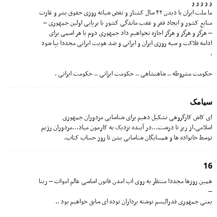
و و و و و
ما ملت ایران با دیدن ۴۲ سال کشتار و نقض شبانه روزی حقوق بشر و غارت
منابع کشور و ایجاد فقر و عقب ماندگی کشور با برپایی اولین جمهوری –
– هرگز و هرگز و هرگز اجازه نخواهیم داد جمهوری دوم با هر اسمی برای
ادامه فلاکت و سیه روزی ایران و ایرانی و ضد هویت ایرانی مجددا بپا شود
.
حکومت مشروطه .. شاهنشاهی .. حکومت ایرانی .. حکومت ایرانی .
سیامک
ای کاش کارگروهی تشکیل دهیم برای شناسایی مزدوران جمهوری
اسلامی.از ریز تا درشت…در آینده نزدیک به کارمون میاد…مزدوران رژیم
توسط خانواده ها و همسایگان شناسایی بشن تا روز حساب کتاب.
16
همین روزها مجددا منتظر به روی اب امدن قانون اساسی عالم اموات – ربنا
–
یعنی جمهوری فدرالیسم نوشته برداران توده ای سابق خواهیم بود ..