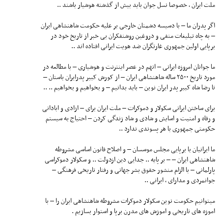
ملت ایران ٬ خصوصا نسل جوان باید بیش از گذشته هوشیار باشند ..
اگر پدران ما – با دسیسه دشمنان خارجی بر علیه حکومت شاهنشاهی ایران
– به چاه تبلیغات منفی و دروغین روشنفکران بی خبر از تاریخ خود در
برپایی اولین جمهوری غارتگران ضد هویت ایرانی افتاده اند ..
ما جوانان امروزه ایرانی – انهم در عصر اینترنت و هوشیاری – با مطالعه در
مورد تاریخ ۲۵۰۰ ساله شاهنشاهی ایران – از کورش کبیر پدرایران باستان –
تا رضا شاه کبیر پدر ایران نوین – باید بدانیم – و بخواهیم و بخواهیم .. ..
برای ساختن ایرانی سکولار و دموکرات – ملت ایران برای – ازادی و ابادانی
و رفاه و امنیت و اسایش و شادی و شاد زندگی کردن – احتیاج به سیستم
حکومتی جمهوری با هر پسوندی ندارد ..
ما ایرانیان با برپایی مجلس موسسان – و اصلاح قانون اساسی مشروطه
شاهنشاهی ایران – – بر پایه .. جدایی دین ازدولت .. و سکولار دموکراسی
پارلمانی – با الزام منشور حقوق بشر جهانی و رفتار تاریخی فرهنگی –
جوانمردی و مدارای ٬ ایرانی ..
میتوانیم حکومت نوین سکولار دموکرات مشروطه شاهنشاهی ایران را – با
اموزه های تاریخی و اموزش های مدرن برپا و استوار بسازیم .