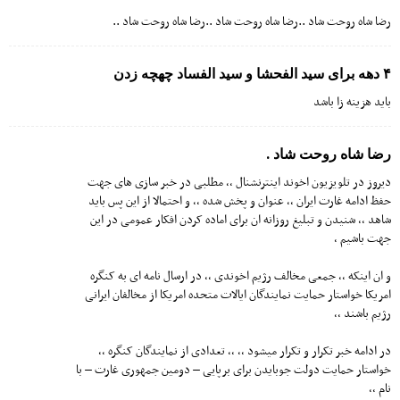
رضا شاه روحت شاد ..رضا شاه روحت شاد ..رضا شاه روحت شاد ..
۴ دهه برای سید الفحشا و سید الفساد چهچه زدن
باید هزینه زا باشد
رضا شاه روحت شاد .
دیروز در تلویزیون اخوند اینترنشنال ،، مطلبی در خبر سازی های جهت
حفظ ادامه غارت ایران ،، عنوان و پخش شده ،، و احتمالا از این پس باید
شاهد ،، شنیدن و تبلیغ روزانه ان برای اماده کردن افکار عمومی در این
جهت باشیم ،
و ان اینکه ،، جمعی مخالف رژیم اخوندی ،، در ارسال نامه ای به کنگره
امریکا خواستار حمایت نمایندگان ایالات متحده امریکا از مخالفان ایرانی
رژیم باشند ،،
در ادامه خبر تکرار و تکرار میشود ،، ،، تعدادی از نمایندگان کنگره ،،
خواستار حمایت دولت جوبایدن برای برپایی – دومین جمهوری غارت – با
نام ،،