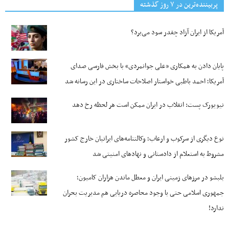
پربیننده‌ترین‌ در ۷ روز گذشته
آمریکا از ایران آزاد چقدر سود می‌برد؟
پایان دادن به همکاری «علی جوانمردی» با بخش فارسی صدای
آمریکا؛ احمد باطبی خواستار اصلاحات ساختاری در این رسانه شد
نیویورک پست: انقلاب در ایران ممکن است هر لحظه رخ دهد
نوع دیگری از سرکوب و ارعاب؛ وکالتنامه‌های ایرانیان خارج کشور
مشروط به استعلام از دادستانی و نهادهای امنیتی شد
بلبشو در مرزهای زمینی ایران و معطل ماندن هزاران کامیون؛
جمهوری اسلامی حتی با وجود محاصره دریایی هم مدیریت بحران
ندارد!