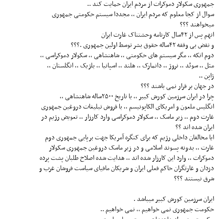
جمهوری سکولار دموکرات از مردم ایران حمایت کند ..
سوال از کجا معلوم که مردم ایران ،، مجددا سیستم حکومتی جمهوری
میخواهند ؟؟؟
انهم پس از ۴۲سال کارنامه وحشتناک غارت ایران
و نقض بی وقفه ۴۲ساله حقوق بشر توسط اولین جمهوری .؟؟؟
دوم انکه ،، مگر سیستم های حکومتی ،، شاهنشاهی ،، سکولار دموکراسی ،،
مثل ،، سوئد ،، نروژ ،، دانمارک ،، هلند ،، اسپانیا ،، بلژیک ،، انگلستان ،،
ژاپن ،،
در جهان بر قرار نمی باشند ؟؟؟
چرا در ایران سرزمین کورش کبیر ،، با تاریخ ۲۵۰۰ساله شاهنشاهی ،،
انگلیس ملعون و امریکای الکاپونیسم ،، با فروش تبلیغات دروغین جمهوری
غارت دوم ،، زیر ماسک ،، سکولار دموکراسی وارد کارزار ،، تعویض رژیم در
ایران شده اند ؟؟
ایا مخالفان داخلی رژیم که برای کنگره آمریکا جهت برپایی جمهوری دوم
غارت ،، بدونه پسوند اسلامی و در زیر ماسک دروغین جمهوری سکولار
دموکرات ،، وارد این کارزار شده اند ،، هدایت شده اصلاح طلبان پشت پرده
دزدان و غارتگران حاکم فعلی ایران و شریکان مافیای سیاست فروشان غرب و
شرق نیستند ؟؟؟
ایران سرزمین کورش کبیر میباشد .
حکومت جمهوری نمی خواهیم ،، نمی خواهیم ..