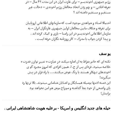
رژیم جمهوری اخوندیسم – برای غارت ایران در این مدت ۴۲ سال – در
تفرقه افکنی – و بهم زدن اتحاد مخالفان رژیم اخوندی – دخالت غیر
مستقیم و مستقیم داشته اند ؟
احتمالا اسناد و شواهدی موجود است که سازمانهای اطلاعاتی اروپاییان
برای تفرقه و شکاف مابین مخالفان اولین جمهوری غارتگران ایران – به
سازمان اطلاعاتی اخوندیسم در این راستا – یاری و کمک کرده اند .
و پیدا کردن جواب با مدرک – کار روزنامه نگاران حرفه ایست .
یو سف
نکته ای که خانم بقراط به ان اشاره میکند در عبارت ” تغییر توازن قدرت ”
خلاصه میشود. فردای پس از ج. ا. همون افرادی که امروز مجیزه گو ی
اخوندهای تبهکار هستند یا رنگ عوض میکنند،… یا راه فرار در پیش
میگیرند!
این دسته ادمها بوسیله همسایگان و اشنایان شناسایی میشوند. بالا تریها رد
پای واضحی از خود بجا گذاشته و سوراخ موش هم امن نخواهد بود
برایشان!
حیله های جدید انگلیس و امریکا - برعلیه هویت شاهنشاهی ایرانی .