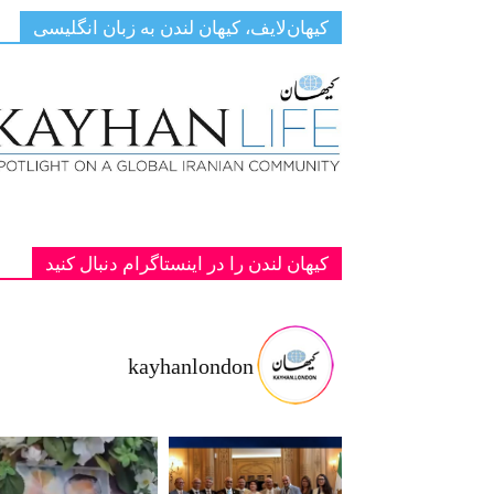
کیهان‌لایف، کیهان لندن به زبان انگلیسی
کیهان لندن را در اینستاگرام دنبال کنید
kayhanlondon
ت با شاهزا
‏‏‏ ‏‏ ‏ دانمارک؛ یادبود دو پادشاه فقید پهلوی ج