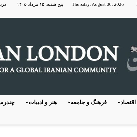
Thursday, August 06, 2026 پنج شنبه, ۱۵ مرداد ۱۴۰۵
دربا
اقتصاد
فرهنگ و جامعه
هنر و ادبیات
چندرسا
KayhanLondon