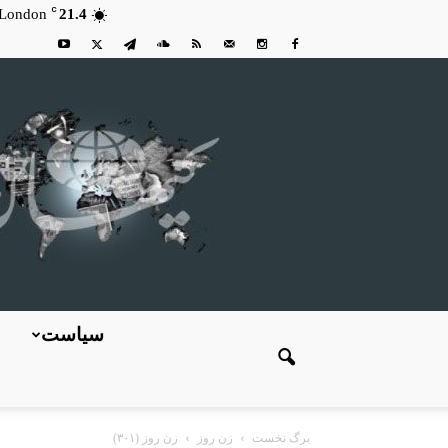
C
London
21.4
سیاست
برگ نخست
زن روز
زن روز (۳۰۱)