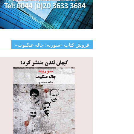
فروش کتاب «سوریه: چاله عنکبوت»